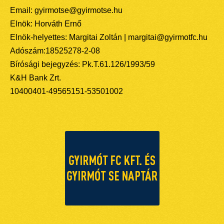
Email: gyirmotse@gyirmotse.hu
Elnök: Horváth Ernő
Elnök-helyettes: Margitai Zoltán | margitai@gyirmotfc.hu
Adószám:18525278-2-08
Bírósági bejegyzés: Pk.T.61.126/1993/59
K&H Bank Zrt.
10400401-49565151-53501002