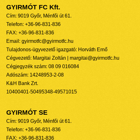
GYIRMÓT FC Kft.
Cím: 9019 Győr, Ménfői út 61.
Telefon: +36-96-831-836
FAX: +36-96-831-836
Email: gyirmotfc@gyirmotfc.hu
Tulajdonos-ügyvezető igazgató: Horváth Ernő
Cégvezető: Margitai Zoltán | margitai@gyirmotfc.hu
Cégjegyzék szám: 08 09 016084
Adószám: 14248953-2-08
K&H Bank Zrt.
10400401-50495348-49571015
GYIRMÓT SE
Cím: 9019 Győr, Ménfői út 61.
Telefon: +36-96-831-836
FAX: +36-96-831-836