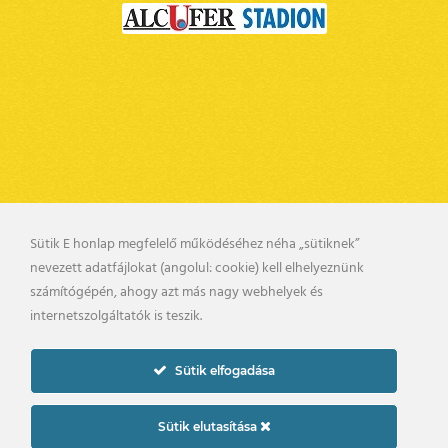
Sütik E honlap megfelelő működéséhez néha „sütiknek”
nevezett adatfájlokat (angolul: cookie) kell elhelyeznünk
BELSŐ VISSZAÉLÉS BEJELENTÉSI RENDSZER
számítógépén, ahogy azt más nagy webhelyek és
KAPCSOLAT
UTÁNPÓTLÁS
internetszolgáltatók is teszik.
PÁLYARENDSZABÁLYOK
ADATKEZELÉSI TÁJÉKOZTATÓ
Sütik elfogadása
2019. © gyirmotfc.hu
Készítette:
Sütik elutasítása