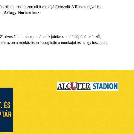
rõlismerõs, hiszen ott õ volt a játékvezetõ. A Tolna megyei Kis
es,
Szilágyi Norbert lesz
.
 A 21 éves fiatalember, a második játékvezetõi fellépésérekészül,
már azon a mérkõzésen is segítette a munkáját és ez így lesz most