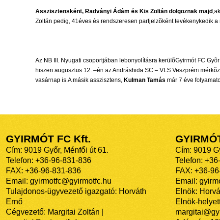
Asszisztensként, Radványi Ádám és Kis Zoltán dolgoznak majd
,a
Zoltán pedig, 41éves és rendszeresen partjelzõként tevékenykedik 
Az NB III. Nyugati csoportjában lebonyolításra kerülõGyirmót FC Gyõr 
hiszen augusztus 12. –én az Andráshida SC – VLS Veszprém mérkõzés
vasárnap is.A másik asszisztens,
Kulman Tamás
már 7 éve folyamato
GYIRMÓT FC Kft.
GYIRMÓ
Cím: 9019 Győr, Ménfői út 61.
Cím: 9019 Gy
Telefon: +36-96-831-836
Telefon: +36
FAX: +36-96-831-836
FAX: +36-96
Email: gyirmotfc@gyirmotfc.hu
Email: gyir
Tulajdonos-ügyvezető igazgató: Horváth
Elnök: Horvá
Ernő
Elnök-helyett
Cégvezető: Margitai Zoltán |
margitai@gyi