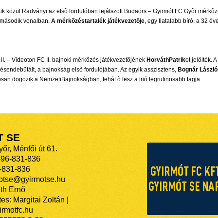
kik közül Radványi az elsõ fordulóban lejátszott Budaörs – Gyirmót FC Gyõr mérkõzés
a második vonalban.
A mérkõzéstartalék játékvezetõje
, egy fiatalabb bíró, a 32 év
II. – Videoton FC II. bajnoki mérkõzés játékvezetõjének
HorváthPatrik
ot jelölték.
endebütált, a bajnokság elsõ fordulójában. Az egyik asszisztens,
Bognár László
san dogozik a NemzetiBajnokságban, tehát õ lesz a trió legrutinosabb tagja.
T SE
őr, Ménfői út 61.
-96-831-836
-831-836
motse@gyirmotse.hu
th Ernő
es: Margitai Zoltán |
rmotfc.hu