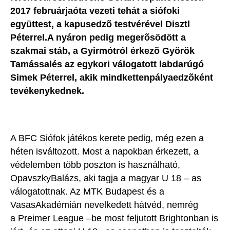
2017 februárjaóta vezeti tehát a siófoki
együttest, a kapusedzõ testvérével Disztl
Péterrel.A nyáron pedig megerõsödött a
szakmai stáb, a Gyirmótról érkezõ Györök
Tamássalés az egykori válogatott labdarúgó
Simek Péterrel, akik mindkettenpályaedzõként
tevékenykednek.
A BFC Siófok játékos kerete pedig, még ezen a
héten isváltozott. Most a napokban érkezett, a
védelemben több poszton is használható,
OpavszkyBalázs, aki tagja a magyar U 18 – as
válogatottnak. Az MTK Budapest és a
VasasAkadémián nevelkedett hátvéd, nemrég
a Preimer League –be most feljutott Brightonban is