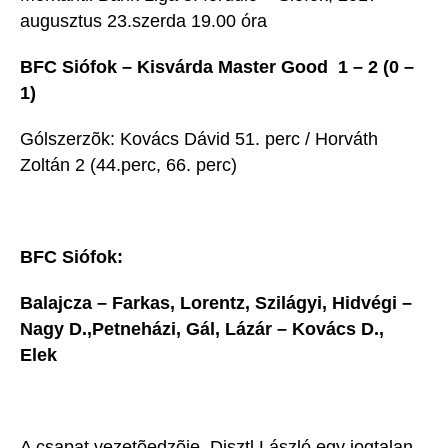
augusztus 23.szerda 19.00 óra
BFC Siófok – Kisvárda Master Good 1 – 2 (0 –
1)
Gólszerzõk: Kovács Dávid 51. perc / Horváth
Zoltán 2 (44.perc, 66. perc)
BFC Siófok:
Balajcza – Farkas, Lorentz, Szilágyi, Hidvégi –
Nagy D.,Petneházi, Gál, Lázár – Kovács D.,
Elek
A csapat vezetõedzõje, Disztl László egy jogtalan