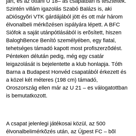
járt, és az ottani U 18– as csapatban is tesztelték.
Szintén villám igazolás Szabó Balázs is, aki
aDiósgyõri VTK gárdájából jött és ott már három
élvonalbeli mérkõzésen ispályára lépett. A BFC
Siófok a saját utánpótlásából is erõsített, hiszen
BaloghBence Benító személyében, egy fiatal,
tehetséges támadó kapott most profiszerzõdést.
Pénteken délután pedig, még egy csatár
leigazolását is bejelentette a klub honlapja. Tóth
Barna a Budapest Honvéd csapatából érkezett és
a közel két méteres (198 cm) támadó,
Oroszország ellen már az U 21 – es válogatottban
is bemutatkozott.
A csapat jelenlegi játékosai közül, az 500
élvonalbelimérkõzés után, az Újpest FC – bõl