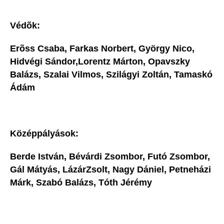
Védõk:
Erõss Csaba, Farkas Norbert, György Nico,
Hidvégi Sándor,Lorentz Márton, Opavszky
Balázs, Szalai Vilmos, Szilágyi Zoltán, Tamaskó
Ádám
Középpályások:
Berde István, Bévárdi Zsombor, Futó Zsombor,
Gál Mátyás, LázárZsolt, Nagy Dániel, Petneházi
Márk, Szabó Balázs, Tóth Jérémy