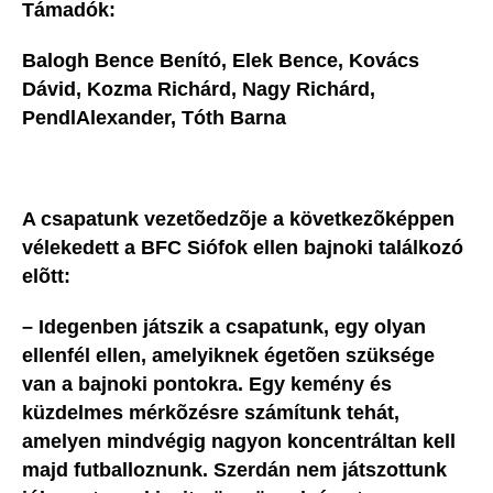
Támadók:
Balogh Bence Benító, Elek Bence, Kovács
Dávid, Kozma Richárd, Nagy Richárd,
PendlAlexander, Tóth Barna
A csapatunk vezetõedzõje a következõképpen
vélekedett a BFC Siófok ellen bajnoki találkozó
elõtt:
– Idegenben játszik a csapatunk, egy olyan
ellenfél ellen, amelyiknek égetõen szüksége
van a bajnoki pontokra. Egy kemény és
küzdelmes mérkõzésre számítunk tehát,
amelyen mindvégig nagyon koncentráltan kell
majd futballoznunk. Szerdán nem játszottunk