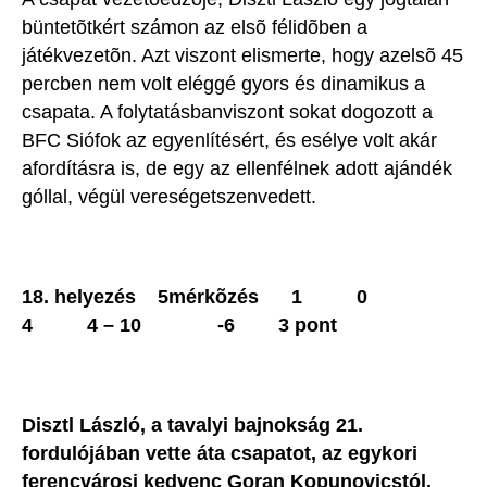
büntetõtkért számon az elsõ félidõben a
játékvezetõn. Azt viszont elismerte, hogy azelsõ 45
percben nem volt eléggé gyors és dinamikus a
csapata. A folytatásbanviszont sokat dogozott a
BFC Siófok az egyenlítésért, és esélye volt akár
afordításra is, de egy az ellenfélnek adott ajándék
góllal, végül vereségetszenvedett.
18. helyezés 5mérkõzés 1 0
4 4 – 10 -6 3 pont
Disztl László, a tavalyi bajnokság 21.
fordulójában vette áta csapatot, az egykori
ferencvárosi kedvenc Goran Kopunovicstól.