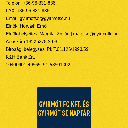
Telefon: +36-96-831-836
FAX: +36-96-831-836
Email: gyirmotse@gyirmotse.hu
Elnök: Horváth Ernő
Elnök-helyettes: Margitai Zoltán | margitai@gyirmotfc.hu
Adószám:18525278-2-08
Bírósági bejegyzés: Pk.T.61.126/1993/59
K&H Bank Zrt.
10400401-49565151-53501002