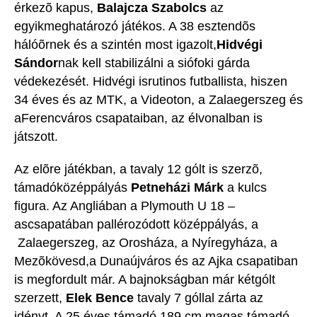
érkezõ kapus,
Balajcza Szabolcs
az
egyikmeghatározó játékos. A 38 esztendõs
hálóõrnek és a szintén most igazolt,
Hidvégi
Sándor
nak kell stabilizálni a siófoki gárda
védekezését. Hidvégi isrutinos futballista, hiszen
34 éves és az MTK, a Videoton, a Zalaegerszeg és
aFerencváros csapataiban, az élvonalban is
játszott.
Az elõre játékban, a tavaly 12 gólt is szerzõ,
támadóközéppályás
Petneházi Márk
a kulcs
figura. Az Angliában a Plymouth U 18 –
ascsapatában pallérozódott középpályás, a
Zalaegerszeg, az Orosháza, a Nyíregyháza, a
Mezõkövesd,a Dunaújváros és az Ajka csapatiban
is megfordult már. A bajnokságban már kétgólt
szerzett,
Elek Bence
tavaly 7 góllal zárta az
idényt. A 25 éves támadó,189 cm magas támadó,