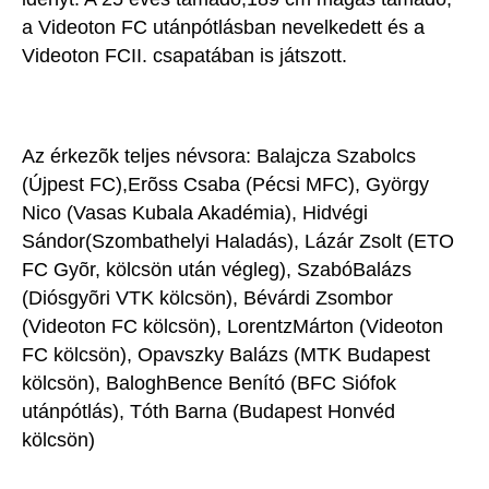
a Videoton FC utánpótlásban nevelkedett és a
Videoton FCII. csapatában is játszott.
Az érkezõk teljes névsora: Balajcza Szabolcs
(Újpest FC),Erõss Csaba (Pécsi MFC), György
Nico (Vasas Kubala Akadémia), Hidvégi
Sándor(Szombathelyi Haladás), Lázár Zsolt (ETO
FC Gyõr, kölcsön után végleg), SzabóBalázs
(Diósgyõri VTK kölcsön), Bévárdi Zsombor
(Videoton FC kölcsön), LorentzMárton (Videoton
FC kölcsön), Opavszky Balázs (MTK Budapest
kölcsön), BaloghBence Benító (BFC Siófok
utánpótlás), Tóth Barna (Budapest Honvéd
kölcsön)