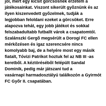
jól, mert egy kicsit görcsösnek érzetem a
játékosainkat. Viszont sikerült gyõznünk és az
ilyen kiszenvedett gyõzelmek, tudják a
legjobban feloldani ezeket a görcsöket. Erre
alapozva tehát, egy jobb játékot és sokkal
felszabadultabb futballt várok a csapatomtól.
Szalánszki Gergõ megsérült a Dorogi FC ellen
mérkõzésen és igaz szerencsére nincs
komolyabb baj, de a helyére most egy másik
fiatalt, Tóvizi Patrikot hoztuk fel az NB III -as
keretbõl. A kéztörésébõl felépült Sandal
Dominik, pedig már játszani tud a
vasárnapi harmadosztályú találkozón a Gyirmót
FC Gyõr II. csapatában.