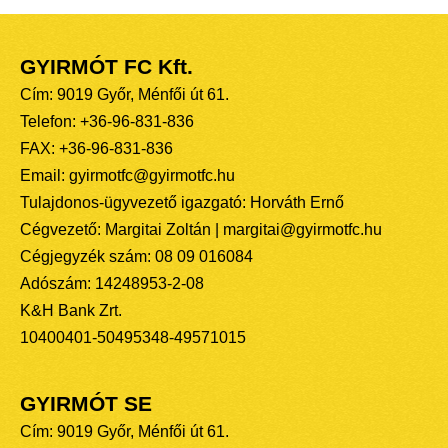
GYIRMÓT FC Kft.
Cím: 9019 Győr, Ménfői út 61.
Telefon: +36-96-831-836
FAX: +36-96-831-836
Email: gyirmotfc@gyirmotfc.hu
Tulajdonos-ügyvezető igazgató: Horváth Ernő
Cégvezető: Margitai Zoltán | margitai@gyirmotfc.hu
Cégjegyzék szám: 08 09 016084
Adószám: 14248953-2-08
K&H Bank Zrt.
10400401-50495348-49571015
GYIRMÓT SE
Cím: 9019 Győr, Ménfői út 61.