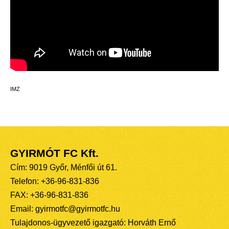
IMZ
GYIRMÓT FC Kft.
Cím: 9019 Győr, Ménfői út 61.
Telefon: +36-96-831-836
FAX: +36-96-831-836
Email: gyirmotfc@gyirmotfc.hu
Tulajdonos-ügyvezető igazgató: Horváth Ernő