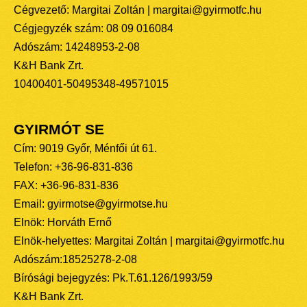
Cégvezető: Margitai Zoltán | margitai@gyirmotfc.hu
Cégjegyzék szám: 08 09 016084
Adószám: 14248953-2-08
K&H Bank Zrt.
10400401-50495348-49571015
GYIRMÓT SE
Cím: 9019 Győr, Ménfői út 61.
Telefon: +36-96-831-836
FAX: +36-96-831-836
Email: gyirmotse@gyirmotse.hu
Elnök: Horváth Ernő
Elnök-helyettes: Margitai Zoltán | margitai@gyirmotfc.hu
Adószám:18525278-2-08
Bírósági bejegyzés: Pk.T.61.126/1993/59
K&H Bank Zrt.