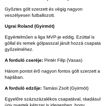
Győztes gólt szerzett és végig nagyon
veszélyesen futballozott.
Ugrai Roland (Gyirmót)
Egyértelműen a liga MVP-je eddig. Ezúttal is
góllal és remek gólpasszal járult hozzá csapata
győzelméhez.
A forduló cseréje:
Pintér Filip (Vasas)
Három pontot érő nagyon fontos gólt szerzett a
hajrában.
A forduló edzője:
Tamási Zsolt (Gyirmót)
Egyelőre százszázalékos csapatával, ráadásul
úgy nyertek kétszer is idegenben, hogy