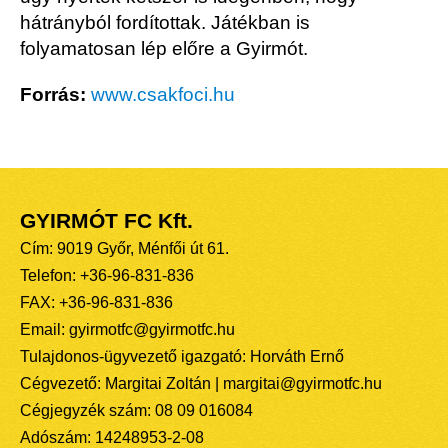
hátrányból fordítottak. Játékban is
folyamatosan lép előre a Gyirmót.
Forrás:
www.csakfoci.hu
GYIRMÓT FC Kft.
Cím: 9019 Győr, Ménfői út 61.
Telefon: +36-96-831-836
FAX: +36-96-831-836
Email: gyirmotfc@gyirmotfc.hu
Tulajdonos-ügyvezető igazgató: Horváth Ernő
Cégvezető: Margitai Zoltán | margitai@gyirmotfc.hu
Cégjegyzék szám: 08 09 016084
Adószám: 14248953-2-08