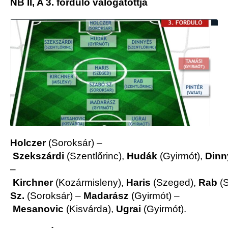
NB II, A 3. forduló válogatottja
Holczer
(Soroksár) –
Szekszárdi
(Szentlőrinc),
Hudák
(Gyirmót),
Dinn
–
Kirchner
(Kozármisleny),
Haris
(Szeged),
Rab
(S
Sz.
(Soroksár) –
Madarász
(Gyirmót) –
Mesanovic
(Kisvárda),
Ugrai
(Gyirmót).