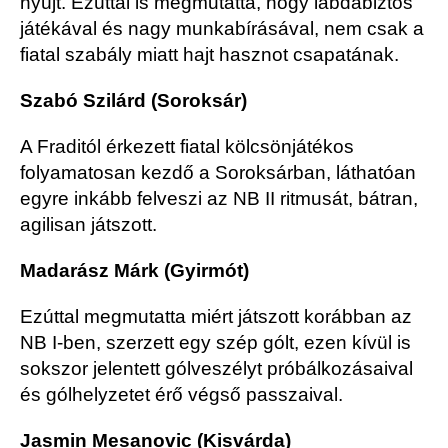
nyújt. Ezúttal is megmutatta, hogy labdabiztos
játékával és nagy munkabírásával, nem csak a
fiatal szabály miatt hajt hasznot csapatának.
Szabó Szilárd (Soroksár)
A Fraditól érkezett fiatal kölcsönjátékos
folyamatosan kezdő a Soroksárban, láthatóan
egyre inkább felveszi az NB II ritmusát, bátran,
agilisan játszott.
Madarász Márk (Gyirmót)
Ezúttal megmutatta miért játszott korábban az
NB I-ben, szerzett egy szép gólt, ezen kívül is
sokszor jelentett gólveszélyt próbálkozásaival
és gólhelyzetet érő végső passzaival.
Jasmin Mesanovic (Kisvárda)