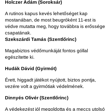
Holczer Ádám (Soroksár)
A rutinos kapus kevés lehetőséget kap
mostanában, de most beugróként 11-est is
védve mutatta meg, hogy továbbra is erőssége
csapatának.
Szekszárdi Tamás (Szentlőrinc)
Magabiztos védőmunkáját fontos góllal
egészítette ki.
Hudák Dávid (Gyirmót)
Érett, higgadt játékot nyújtott, biztos pontja,
vezére volt a gyirmótiak védelmének.
Dinnyés Olivér (Szentlőrinc)
A védekezést jól megoldotta és a meccs utolsó