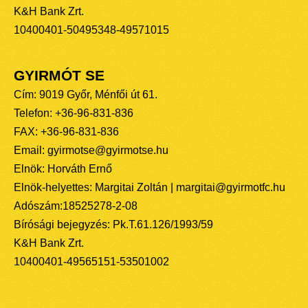
K&H Bank Zrt.
10400401-50495348-49571015
GYIRMÓT SE
Cím: 9019 Győr, Ménfői út 61.
Telefon: +36-96-831-836
FAX: +36-96-831-836
Email: gyirmotse@gyirmotse.hu
Elnök: Horváth Ernő
Elnök-helyettes: Margitai Zoltán | margitai@gyirmotfc.hu
Adószám:18525278-2-08
Bírósági bejegyzés: Pk.T.61.126/1993/59
K&H Bank Zrt.
10400401-49565151-53501002