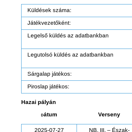
Küldések száma:
Játékvezetőként:
Legelső küldés az adatbankban
Legutolsó küldés az adatbankban
Sárgalap játékos:
Piroslap játékos:
Hazai pályán
átum
Verseny
D
2025-07-27
NB. III. – Észak-