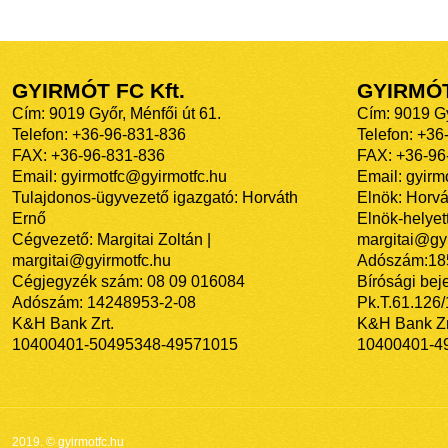
GYIRMÓT FC Kft.
GYIRMÓ
Cím: 9019 Győr, Ménfői út 61.
Cím: 9019 Gy
Telefon: +36-96-831-836
Telefon: +36
FAX: +36-96-831-836
FAX: +36-96
Email: gyirmotfc@gyirmotfc.hu
Email: gyir
Tulajdonos-ügyvezető igazgató: Horváth
Elnök: Horvá
Ernő
Elnök-helyett
Cégvezető: Margitai Zoltán |
margitai@gyi
margitai@gyirmotfc.hu
Adószám:18
Cégjegyzék szám: 08 09 016084
Bírósági bej
Adószám: 14248953-2-08
Pk.T.61.126
K&H Bank Zrt.
K&H Bank Zr
10400401-50495348-49571015
10400401-4
2019. © gyirmotfc.hu