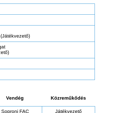
(Játékvezető)
gat
ető)
Vendég
Közreműkődés
Soproni FAC
Játékvezető