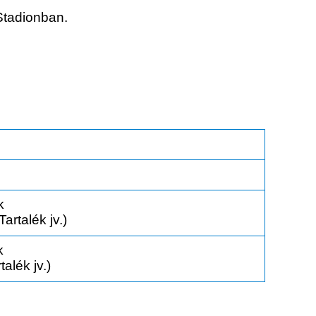
tadionban.
k
rtalék jv.)
k
alék jv.)