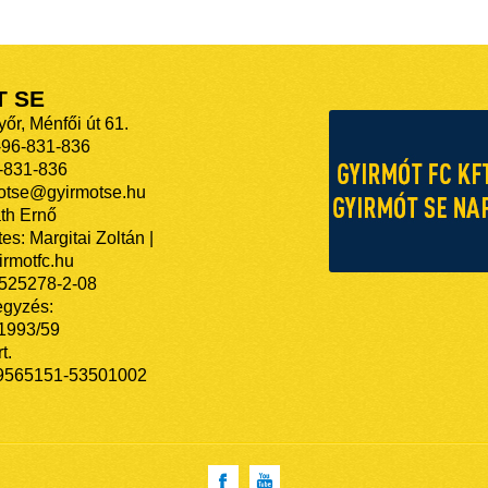
T SE
őr, Ménfői út 61.
-96-831-836
-831-836
motse@gyirmotse.hu
th Ernő
es: Margitai Zoltán |
rmotfc.hu
525278-2-08
egyzés:
/1993/59
t.
9565151-53501002