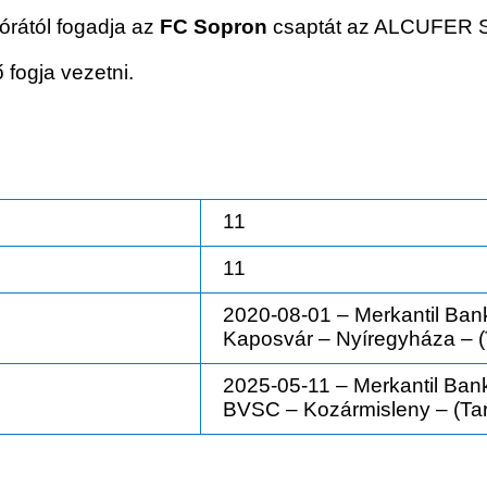
órától fogadja az
FC Sopron
csaptát az ALCUFER S
 fogja vezetni.
11
11
2020-08-01 – Merkantil Ban
Kaposvár – Nyíregyháza – (Ta
2025-05-11 – Merkantil Ban
BVSC – Kozármisleny – (Tart