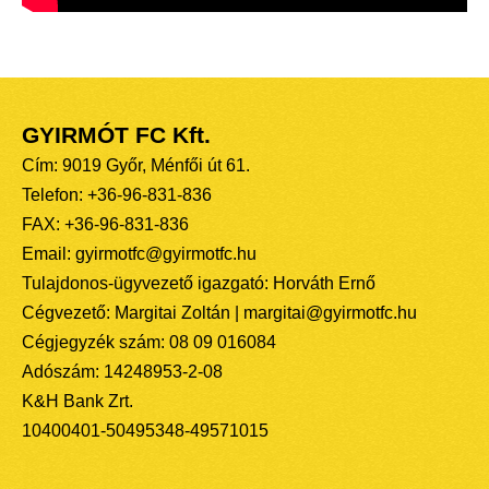
GYIRMÓT FC Kft.
Cím: 9019 Győr, Ménfői út 61.
Telefon: +36-96-831-836
FAX: +36-96-831-836
Email: gyirmotfc@gyirmotfc.hu
Tulajdonos-ügyvezető igazgató: Horváth Ernő
Cégvezető: Margitai Zoltán | margitai@gyirmotfc.hu
Cégjegyzék szám: 08 09 016084
Adószám: 14248953-2-08
K&H Bank Zrt.
10400401-50495348-49571015