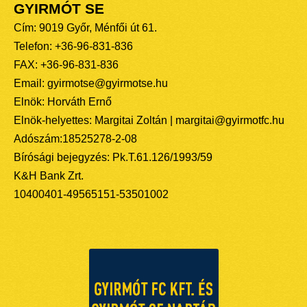
GYIRMÓT SE
Cím: 9019 Győr, Ménfői út 61.
Telefon: +36-96-831-836
FAX: +36-96-831-836
Email: gyirmotse@gyirmotse.hu
Elnök: Horváth Ernő
Elnök-helyettes: Margitai Zoltán | margitai@gyirmotfc.hu
Adószám:18525278-2-08
Bírósági bejegyzés: Pk.T.61.126/1993/59
K&H Bank Zrt.
10400401-49565151-53501002