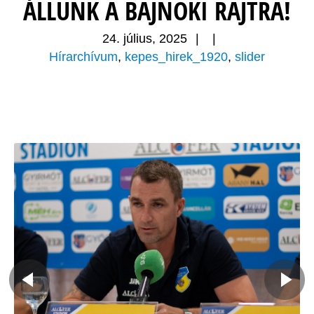
ÁLLUNK A BAJNOKI RAJTRA!
24. július, 2025
|
|
Hírarchívum
,
kepes_hirek_1920
,
slider