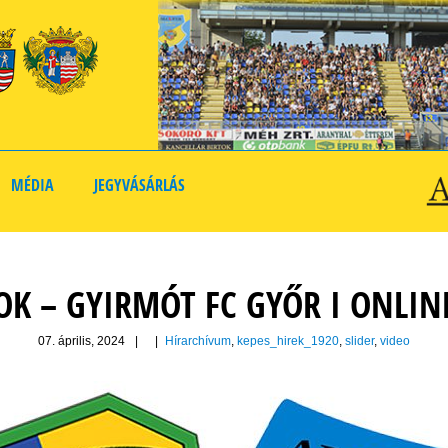
MÉDIA
JEGYVÁSÁRLÁS
OK – GYIRMÓT FC GYŐR I ONLI
07. április, 2024
|
|
Hírarchívum
,
kepes_hirek_1920
,
slider
,
video