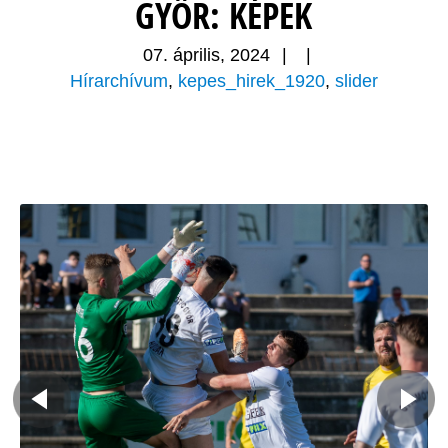
GYŐR: KÉPEK
07. április, 2024
|
|
Hírarchívum
,
kepes_hirek_1920
,
slider