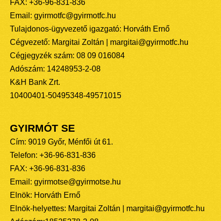
FAX: +36-96-831-836
Email: gyirmotfc@gyirmotfc.hu
Tulajdonos-ügyvezető igazgató: Horváth Ernő
Cégvezető: Margitai Zoltán | margitai@gyirmotfc.hu
Cégjegyzék szám: 08 09 016084
Adószám: 14248953-2-08
K&H Bank Zrt.
10400401-50495348-49571015
GYIRMÓT SE
Cím: 9019 Győr, Ménfői út 61.
Telefon: +36-96-831-836
FAX: +36-96-831-836
Email: gyirmotse@gyirmotse.hu
Elnök: Horváth Ernő
Elnök-helyettes: Margitai Zoltán | margitai@gyirmotfc.hu