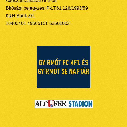
Adószám:18525278-2-08
Bírósági bejegyzés: Pk.T.61.126/1993/59
K&H Bank Zrt.
10400401-49565151-53501002