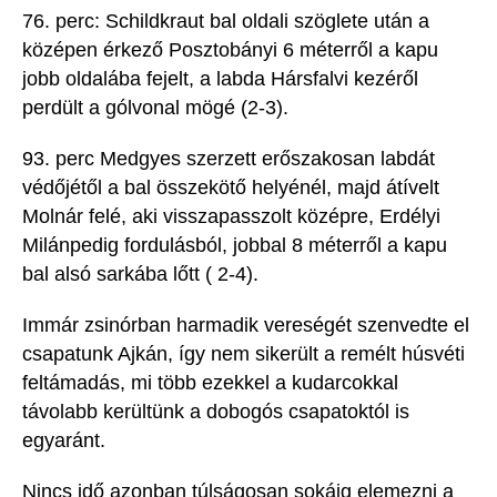
76. perc:
Schildkraut bal oldali szöglete után a
középen érkező Posztobányi
6 méterről a kapu
jobb oldalába fejelt, a labda Hársfalvi kezéről
perdült a gólvonal mögé (2-3).
93. perc
Medgyes szerzett erőszakosan labdát
védőjétől a bal összekötő helyénél, majd átívelt
Molnár felé, aki visszapasszolt középre,
Erdélyi
Milán
pedig fordulásból, jobbal 8 méterről a kapu
bal alsó sarkába lőtt (
2-4
).
Immár zsinórban harmadik vereségét szenvedte el
csapatunk Ajkán, így nem sikerült a remélt húsvéti
feltámadás, mi több ezekkel a kudarcokkal
távolabb kerültünk a dobogós csapatoktól is
egyaránt.
Nincs idő azonban túlságosan sokáig elemezni a