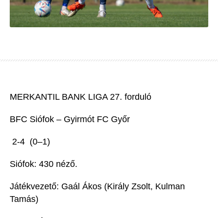
ME
RKANTIL BANK LIGA
27
.
forduló
BFC Siófok
–
Gyirmót FC
Győr
2
-4
(
0
–
1
)
Siófok: 430
n
éző.
Játékvezető:
Gaál
Ákos
(
Kir
ály Zsolt, Kulman
Tamás
)