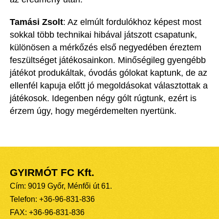
Tamási Zsolt
:
Az elmúlt fordulókhoz képest most
sokkal több technikai hibával játszott csapatunk,
különösen a mérkőzé
s első negyedében éreztem
feszültséget játékosainkon. Minőségileg gyengébb
játékot produkáltak, óvodás gólokat kaptunk, de az
ellenfél kapuja előtt jó megoldásokat választottak a
játékosok. Idegenben négy gólt rúgtunk, ezért is
érzem úgy, hogy megérdemelten nyertünk.
GYIRMÓT FC Kft.
Cím: 9019 Győr, Ménfői út 61.
Telefon: +36-96-831-836
FAX: +36-96-831-836