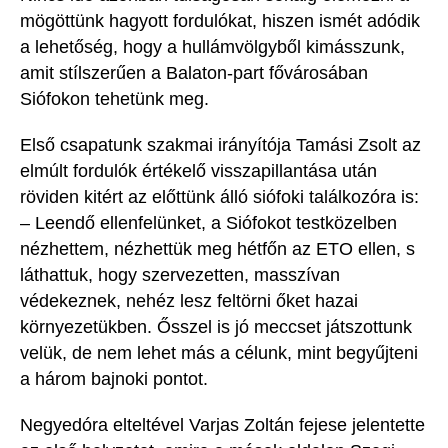
mögöttünk hagyott fordulókat, hiszen ismét adódik
a lehetőség, hogy a hullámvölgyből kimásszunk,
amit stílszerűen a Balaton-part fővárosában
Siófokon tehetünk meg.
Első csapatunk szakmai irányítója Tamási Zsolt az
elmúlt fordulók
értékelő visszapillantása után
röviden kitért az előttünk álló siófoki találkozóra is:
–
Leendő ellenfelünket, a Siófokot testközelben
nézhettem, nézhettük meg hétfőn az ETO ellen, s
láthattuk, hogy szervezetten, masszívan
védekeznek, nehéz lesz feltörni őket hazai
környezetükben. Ősszel is jó meccset
játszottunk
velük, de nem lehet más a célunk, mint begyűjteni
a három bajnoki pontot.
Negyedóra elteltével Varjas Zoltán fejese jelentette