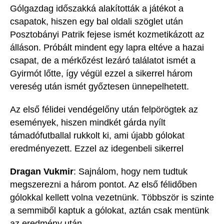
Gólgazdag időszakká alakították a játékot a
csapatok, hiszen egy bal oldali szöglet után
Posztobányi Patrik fejese ismét kozmetikázott az
álláson.
Próbált mindent egy lapra eltéve a hazai
csapat, de a mérkőzést lezáró találatot ismét a
Gyirmót lőtte, így végül ezzel a sikerrel három
vereség után ismét győztesen ünnepelhetett.
Az első félidei
vendégelőny után felpörögtek az
események
, hiszen mindkét gárda nyílt
támadófutballal ru
kkolt ki, ami újabb
gólokat
e
redményezett. Ezzel az idegenbeli sikerrel
Dragan Vukmir
:
Sajnálom, hogy nem tudtuk
megszerezni a három pontot. Az első félidőben
gólokkal kellett volna vezetnünk. Többször is szinte
a semmiből kaptuk a gólokat, aztán csak mentünk
az eredmény után.