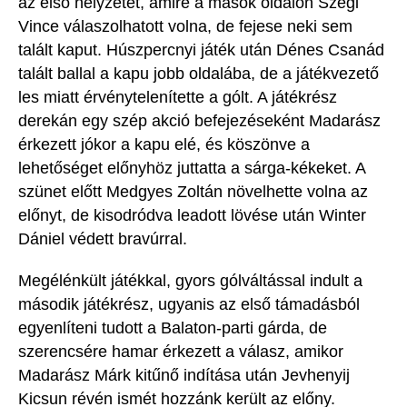
az első helyzetet
, amire a mások oldalon Szegi
Vince válaszolhatott volna, de fejese neki sem
talált kaput.
Húsz
percnyi játék után
Dénes Csanád
talált ballal a kapu jobb oldalába, de a játékvezető
les miat
t érvénytelenítette a gólt.
A játékrész
derekán egy szép akció befejezéseként Madarász
érkezett jókor a kapu elé, és köszönve a
lehetőséget előnyhöz juttatta a sárga-kékeket.
A
szünet előtt Medgyes Zoltán növelhette volna az
előnyt, de kisodródva leadott lövése után Winter
Dániel védett bravúrral.
Megélénkült játékkal, g
yors gólváltással indult a
második játékrész, ugyanis az első támadásból
egyenlíteni tudott a Balaton-parti gárda, de
szerencsére hamar érkezett a válasz, amikor
Madarász Márk kitűnő indítása után Jevhenyij
Kicsun révén ismét
hozzánk került az előny.