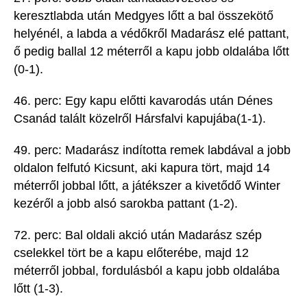
keresztlabda
után Medgyes lőtt a bal összekötő
helyénél, a labda a v
édőkről Madarász elé pattant,
ő
pedig ballal 12 méterről a
kapu jobb oldalába lőtt
(0-1).
46. perc: Egy kapu elő
tti kavarodás után Dénes
Csanád
talált közelről Hársfalvi kapujába
(1-1).
49. perc: Madarász indította remek labdával a jobb
oldalon felfutó Kicsunt, aki kapura tört, majd 14
méterről jobbal lőtt, a játékszer a kivetődő Winter
kezéről a jobb alsó sarokba pattant (1-2).
72. perc: Bal oldali
akció után Madarász szép
cselekkel tört be a kapu előterébe, majd 12
méterről jobbal, fordulásból a kapu jobb oldalába
lőtt (1-3).