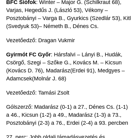
BFC
Siófok
:
Winter – Major G.
(Schilkraut 68)
,
Varjas, Hegedűs J.
(László 53)
, Vékony –
Posztobányi – Varga B., Gyurkics
(Szedlár 53), Kitl
(Svedyuk 53)
– Németh B., Dénes Cs.
Vezetőedző: Dragan Vukmir
Gy
irmót FC Győr
:
Hársfalvi
– Lányi B.
, Hudák,
Csö
rgő, Szegi
– Szőke G., Kovács M. – Kicsun
(Kovács D. 76)
,
Madarász
(Erdei 91)
, Medgyes
–
Adamcsek
(Molnár J. 68)
Vezetőedző: Tamási Zsolt
Gólszerző:
Madarász (0-1) a 27., Dénes Cs. (1-1)
a 46., Kicsun (1-2) a 49
.
, Madarász (1-3) a 73.
,
Posztobányi (2-3) a 76.
, Erdei (2-4) a 93.
percben
27.
perc:
Jobb oldali támadásvezetés
és