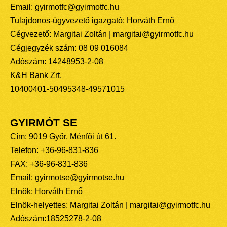
Email: gyirmotfc@gyirmotfc.hu
Tulajdonos-ügyvezető igazgató: Horváth Ernő
Cégvezető: Margitai Zoltán | margitai@gyirmotfc.hu
Cégjegyzék szám: 08 09 016084
Adószám: 14248953-2-08
K&H Bank Zrt.
10400401-50495348-49571015
GYIRMÓT SE
Cím: 9019 Győr, Ménfői út 61.
Telefon: +36-96-831-836
FAX: +36-96-831-836
Email: gyirmotse@gyirmotse.hu
Elnök: Horváth Ernő
Elnök-helyettes: Margitai Zoltán | margitai@gyirmotfc.hu
Adószám:18525278-2-08