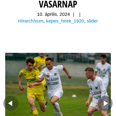
VASÁRNAP
10. április, 2024
|
|
Hírarchívum
,
kepes_hirek_1920
,
slider