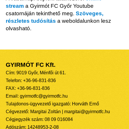
stream
a Gyirmót FC Győr Youtube
csatornáján tekinthető meg.
Szöveges,
részletes tudósítás
a weboldalunkon lesz
olvasható.
GYIRMÓT FC Kft.
Cím: 9019 Győr, Ménfői út 61.
Telefon: +36-96-831-836
FAX: +36-96-831-836
Email: gyirmotfc@gyirmotfc.hu
Tulajdonos-ügyvezető igazgató: Horváth Ernő
Cégvezető: Margitai Zoltán | margitai@gyirmotfc.hu
Cégjegyzék szám: 08 09 016084
Adószám: 14248953-2-08