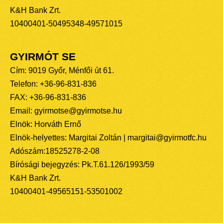
K&H Bank Zrt.
10400401-50495348-49571015
GYIRMÓT SE
Cím: 9019 Győr, Ménfői út 61.
Telefon: +36-96-831-836
FAX: +36-96-831-836
Email: gyirmotse@gyirmotse.hu
Elnök: Horváth Ernő
Elnök-helyettes: Margitai Zoltán | margitai@gyirmotfc.hu
Adószám:18525278-2-08
Bírósági bejegyzés: Pk.T.61.126/1993/59
K&H Bank Zrt.
10400401-49565151-53501002