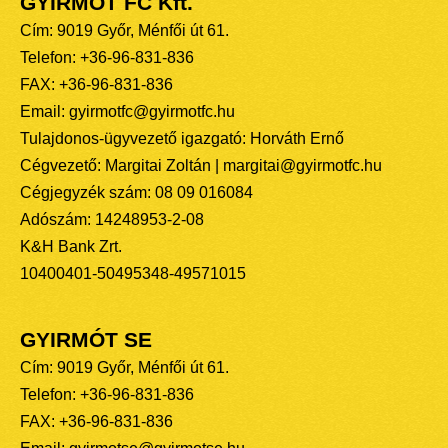
GYIRMÓT FC Kft.
Cím: 9019 Győr, Ménfői út 61.
Telefon: +36-96-831-836
FAX: +36-96-831-836
Email: gyirmotfc@gyirmotfc.hu
Tulajdonos-ügyvezető igazgató: Horváth Ernő
Cégvezető: Margitai Zoltán | margitai@gyirmotfc.hu
Cégjegyzék szám: 08 09 016084
Adószám: 14248953-2-08
K&H Bank Zrt.
10400401-50495348-49571015
GYIRMÓT SE
Cím: 9019 Győr, Ménfői út 61.
Telefon: +36-96-831-836
FAX: +36-96-831-836