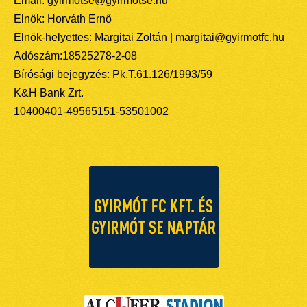
Email: gyirmotse@gyirmotse.hu
Elnök: Horváth Ernő
Elnök-helyettes: Margitai Zoltán | margitai@gyirmotfc.hu
Adószám:18525278-2-08
Bírósági bejegyzés: Pk.T.61.126/1993/59
K&H Bank Zrt.
10400401-49565151-53501002