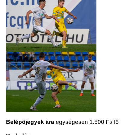
Belépőjegyek ára
egységesen 1.500 Ft/ fő