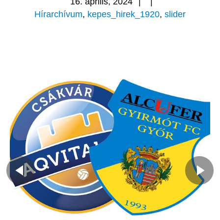
16. április, 2024
|
|
Hírarchívum
,
kepes_hirek_1920
,
slider