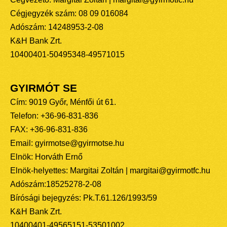
Cégjegyzék szám: 08 09 016084
Adószám: 14248953-2-08
K&H Bank Zrt.
10400401-50495348-49571015
GYIRMÓT SE
Cím: 9019 Győr, Ménfői út 61.
Telefon: +36-96-831-836
FAX: +36-96-831-836
Email: gyirmotse@gyirmotse.hu
Elnök: Horváth Ernő
Elnök-helyettes: Margitai Zoltán | margitai@gyirmotfc.hu
Adószám:18525278-2-08
Bírósági bejegyzés: Pk.T.61.126/1993/59
K&H Bank Zrt.
10400401-49565151-53501002