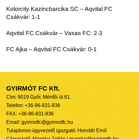
Kolorcity Kazincbarcika SC – Aqvital FC
Csákvár: 1-1
Aqvital FC Csákvár – Vasas FC: 2-3
FC Ajka – Aqvital FC Csákvár: 0-1
GYIRMÓT FC Kft.
Cím: 9019 Győr, Ménfői út 61.
Telefon: +36-96-831-836
FAX: +36-96-831-836
Email: gyirmotfc@gyirmotfc.hu
Tulajdonos-ügyvezető igazgató: Horváth Ernő
Cégvezető: Margitai Zoltán | margitai@gyirmotfc.hu