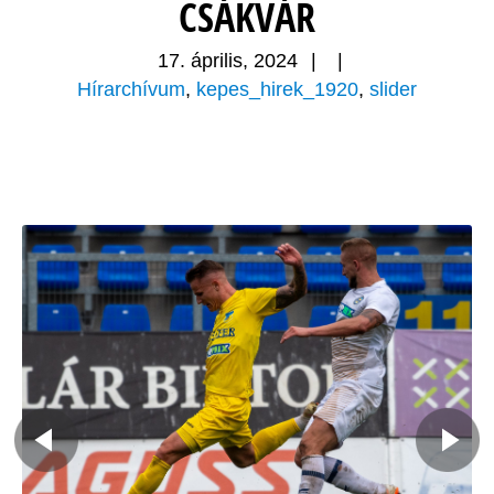
CSÁKVÁR
17. április, 2024
|
|
Hírarchívum
,
kepes_hirek_1920
,
slider