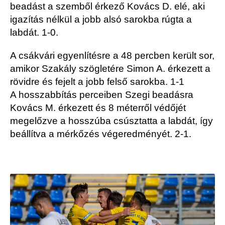
beadást a szemből érkező Kovács D. elé, aki
igazítás nélkül a jobb alsó sarokba rúgta a
labdát. 1-0.
A csákvári egyenlítésre a 48 percben került sor,
amikor Szakály szögletére Simon A. érkezett a
rövidre és fejelt a jobb felső sarokba. 1-1
A hosszabbítás perceiben Szegi beadásra
Kovács M. érkezett és 8 méterről védőjét
megelőzve a hosszúba csúsztatta a labdát, így
beállítva a mérkőzés végeredményét. 2-1.