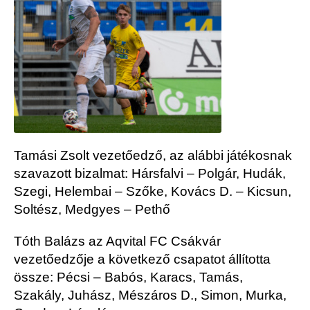
Tamási Zsolt vezetőedző, az alábbi játékosnak
szavazott bizalmat: Hársfalvi – Polgár, Hudák,
Szegi, Helembai – Szőke, Kovács D. – Kicsun,
Soltész, Medgyes – Pethő
Tóth Balázs az Aqvital FC Csákvár
vezetőedzője a következő csapatot állította
össze: Pécsi – Babós, Karacs, Tamás,
Szakály, Juhász, Mészáros D., Simon, Murka,