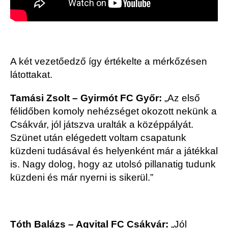
A két vezetőedző így értékelte a mérkőzésen
látottakat.
Tamási Zsolt – Gyirmót FC Győr
:
„Az első
félidőben komoly nehézséget okozott nekünk a
Csákvár, jól játszva uralták a középpályát.
Szünet után elégedett voltam csapatunk
küzdeni tudásával és helyenként már a játékkal
is. Nagy dolog, hogy az utolsó pillanatig tudunk
küzdeni és már nyerni is sikerül.”
Tóth Balázs – Aqvital FC Csákvár:
„Jól