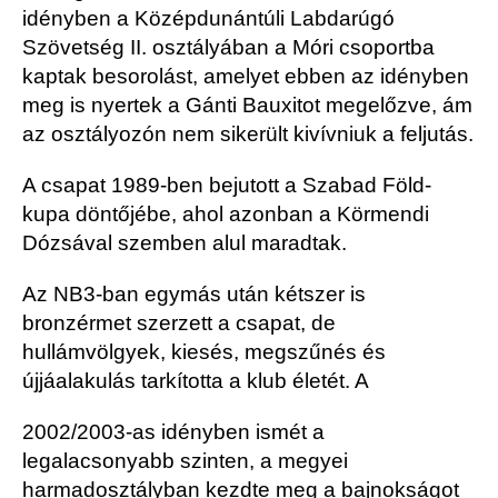
idényben a Középdunántúli Labdarúgó
Szövetség II. osztályában a Móri csoportba
kaptak besorolást, amelyet ebben az idényben
meg is nyertek a Gánti Bauxitot megelőzve, ám
az osztályozón nem sikerült kivívniuk a feljutás.
A csapat 1989-ben bejutott a Szabad Föld-
kupa döntőjébe, ahol azonban a Körmendi
Dózsával szemben alul maradtak.
Az NB3-ban egymás után kétszer is
bronzérmet szerzett a csapat, de
hullámvölgyek, kiesés, megszűnés és
újjáalakulás tarkította a klub életét. A
2002/2003-as idényben ismét a
legalacsonyabb szinten, a megyei
harmadosztályban kezdte meg a bajnokságot