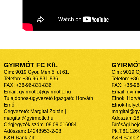
GYIRMÓT FC Kft.
GYIRMÓ
Cím: 9019 Győr, Ménfői út 61.
Cím: 9019 Gy
Telefon: +36-96-831-836
Telefon: +36
FAX: +36-96-831-836
FAX: +36-96
Email: gyirmotfc@gyirmotfc.hu
Email: gyir
Tulajdonos-ügyvezető igazgató: Horváth
Elnök: Horvá
Ernő
Elnök-helyett
Cégvezető: Margitai Zoltán |
margitai@gyi
margitai@gyirmotfc.hu
Adószám:18
Cégjegyzék szám: 08 09 016084
Bírósági bej
Adószám: 14248953-2-08
Pk.T.61.126
K&H Bank Zrt.
K&H Bank Zr