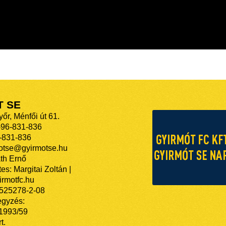
T SE
őr, Ménfői út 61.
-96-831-836
-831-836
motse@gyirmotse.hu
th Ernő
es: Margitai Zoltán |
rmotfc.hu
525278-2-08
egyzés:
/1993/59
t.