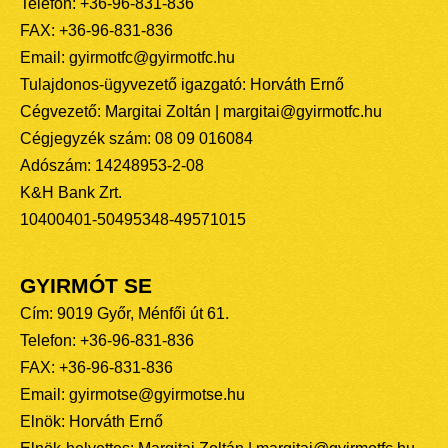
Telefon: +36-96-831-836
FAX: +36-96-831-836
Email: gyirmotfc@gyirmotfc.hu
Tulajdonos-ügyvezető igazgató: Horváth Ernő
Cégvezető: Margitai Zoltán | margitai@gyirmotfc.hu
Cégjegyzék szám: 08 09 016084
Adószám: 14248953-2-08
K&H Bank Zrt.
10400401-50495348-49571015
GYIRMÓT SE
Cím: 9019 Győr, Ménfői út 61.
Telefon: +36-96-831-836
FAX: +36-96-831-836
Email: gyirmotse@gyirmotse.hu
Elnök: Horváth Ernő