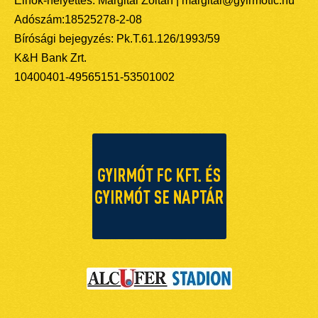
Elnök-helyettes: Margitai Zoltán | margitai@gyirmotfc.hu
Adószám:18525278-2-08
Bírósági bejegyzés: Pk.T.61.126/1993/59
K&H Bank Zrt.
10400401-49565151-53501002