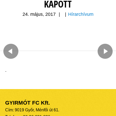
KAPOTT
24. május, 2017
|
|
Hírarchívum
.
GYIRMÓT FC Kft.
Cím: 9019 Győr, Ménfői út 61.