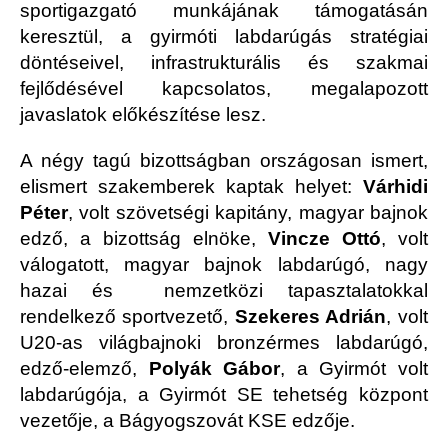
sportigazgató munkájának támogatásán
keresztül, a gyirmóti labdarúgás stratégiai
döntéseivel, infrastrukturális és szakmai
fejlődésével kapcsolatos, megalapozott
javaslatok előkészítése lesz.
A négy tagú bizottságban országosan ismert,
elismert szakemberek kaptak helyet:
Várhidi
Péter
, volt szövetségi kapitány, magyar bajnok
edző, a bizottság elnöke,
Vincze Ottó
, volt
válogatott, magyar bajnok labdarúgó, nagy
hazai és nemzetközi tapasztalatokkal
rendelkező sportvezető,
Szekeres Adrián
, volt
U20-as világbajnoki bronzérmes labdarúgó,
edző-elemző,
Polyák Gábor
, a Gyirmót volt
labdarúgója, a Gyirmót SE tehetség központ
vezetője, a Bágyogszovát KSE edzője.