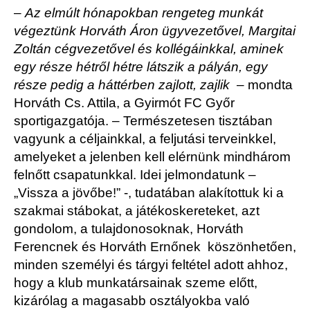
–
Az elmúlt hónapokban rengeteg munkát
végeztünk Horváth Áron ügyvezetővel, Margitai
Zoltán cégvezetővel és kollégáinkkal, aminek
egy része hétről hétre látszik a pályán, egy
része pedig a háttérben zajlott, zajlik
– mondta
Horváth Cs. Attila, a Gyirmót FC Győr
sportigazgatója. – Természetesen tisztában
vagyunk a céljainkkal, a feljutási terveinkkel,
amelyeket a jelenben kell elérnünk mindhárom
felnőtt csapatunkkal. Idei jelmondatunk –
„Vissza a jövőbe!” -, tudatában alakítottuk ki a
szakmai stábokat, a játékoskereteket, azt
gondolom, a tulajdonosoknak, Horváth
Ferencnek és Horváth Ernőnek köszönhetően,
minden személyi és tárgyi feltétel adott ahhoz,
hogy a klub munkatársainak szeme előtt,
kizárólag a magasabb osztályokba való