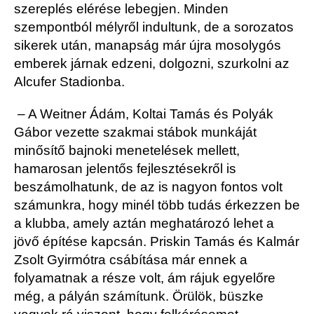
szereplés elérése lebegjen. Minden
szempontból mélyről indultunk, de a sorozatos
sikerek után, manapság már újra mosolygós
emberek járnak edzeni, dolgozni, szurkolni az
Alcufer Stadionba.
– A Weitner Ádám, Koltai Tamás és Polyák
Gábor vezette szakmai stábok munkáját
minősítő bajnoki menetelések mellett,
hamarosan jelentős fejlesztésekről is
beszámolhatunk, de az is nagyon fontos volt
számunkra, hogy minél több tudás érkezzen be
a klubba, amely aztán meghatározó lehet a
jövő építése kapcsán. Priskin Tamás és Kalmár
Zsolt Gyirmótra csábítása már ennek a
folyamatnak a része volt, ám rájuk egyelőre
még, a pályán számítunk. Örülök, büszke