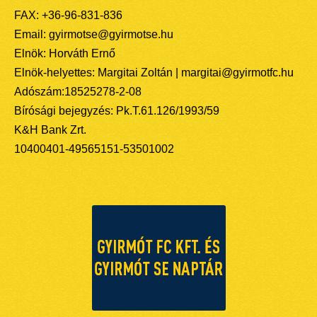
FAX: +36-96-831-836
Email: gyirmotse@gyirmotse.hu
Elnök: Horváth Ernő
Elnök-helyettes: Margitai Zoltán | margitai@gyirmotfc.hu
Adószám:18525278-2-08
Bírósági bejegyzés: Pk.T.61.126/1993/59
K&H Bank Zrt.
10400401-49565151-53501002