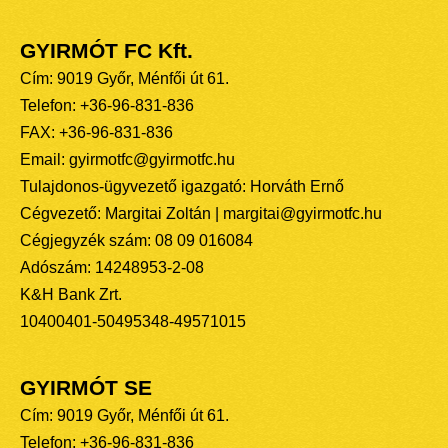
GYIRMÓT FC Kft.
Cím: 9019 Győr, Ménfői út 61.
Telefon: +36-96-831-836
FAX: +36-96-831-836
Email: gyirmotfc@gyirmotfc.hu
Tulajdonos-ügyvezető igazgató: Horváth Ernő
Cégvezető: Margitai Zoltán | margitai@gyirmotfc.hu
Cégjegyzék szám: 08 09 016084
Adószám: 14248953-2-08
K&H Bank Zrt.
10400401-50495348-49571015
GYIRMÓT SE
Cím: 9019 Győr, Ménfői út 61.
Telefon: +36-96-831-836