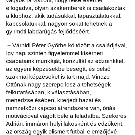
vagyok rá viszont, hogy felkérésemet
elfogadva, olyan szakemberek is csatlakoztak
a klubhoz, akik tudásukkal, tapasztalatukkal,
kapcsolatukkal, nagyon sokat tehetnek a
gyirmóti labdarúgás fejlődéséért.
– Várhidi Péter Győrbe költözött a családjával,
így napi szinten figyelemmel kísérheti
csapataink munkáját, konzultál az edzőinkkel,
az egyéni képzésekbe besegít, és belső
szakmai képzéseket is tart majd. Vincze
Ottónak nagy szerepe lesz a tehetségek
felkutatásában, kiválasztásában,
menedzselésében, kiterjedt hazai és
nemzetközi kapcsolatrendszere van, óriási
motivációval vágott bele a feladatba. Szekeres
Adrián, immáron helyi lakosként és edzőként,
az ország egyik elismert futball elemzőjévé