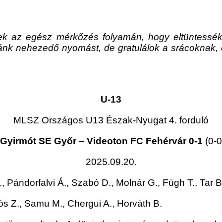
tek az egész mérkőzés folyamán, hogy eltüntessék 
ánk nehezedő nyomást, de gratulálok a srácoknak, e
U-13
MLSZ Országos U13 Észak-Nyugat 4. forduló
Gyirmót SE Győr – Videoton FC Fehérvár 0-1
(0-0
2025.09.20.
, Pándorfalvi Á., Szabó D., Molnár G., Fügh T., Tar 
ós Z., Samu M., Chergui A., Horváth B.