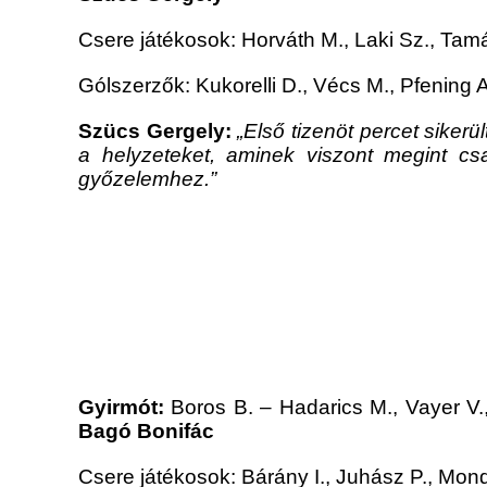
Csere játékosok: Horváth M., Laki Sz., Tamá
Gólszerzők: Kukorelli D., Vécs M., Pfening A
Szücs Gergely:
„Első tizenöt percet siker
a helyzeteket, aminek viszont megint cs
győzelemhez.”
Gyirmót:
Boros B. – Hadarics M., Vayer V.
Bagó Bonifác
Csere játékosok: Bárány I., Juhász P., Mon