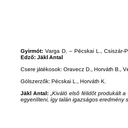
Gyirmót:
Varga D. – Pécskai L., Csiszár-P
Edző: Jäkl Antal
Csere játékosok: Oravecz D., Horváth B., V
Gólszerzők: Pécskai L., Horváth K.
Jäkl Antal:
„Kiváló első félidőt produkált
egyenlíteni, így talán igazságos eredmény s