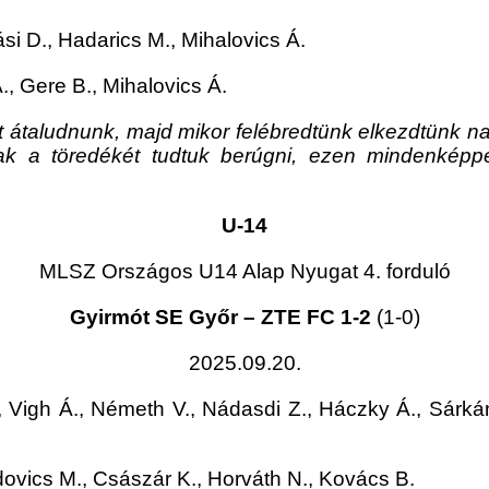
si D., Hadarics M., Mihalovics Á.
., Gere B., Mihalovics Á.
ült átaludnunk, majd mikor felébredtünk elkezdtünk na
ak a töredékét tudtuk berúgni, ezen mindenképpen
U-14
MLSZ Országos U14 Alap Nyugat 4. forduló
Gyirmót SE Győr – ZTE FC 1-2
(1-0)
2025.09.20.
, Vigh Á., Németh V., Nádasdi Z., Háczky Á., Sárká
dovics M., Császár K., Horváth N., Kovács B.