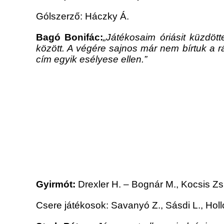
Gólszerző: Háczky Á.
Bagó Bonifác:
„Játékosaim óriásit küzdöt
között. A végére sajnos már nem bírtuk a r
cím egyik esélyese ellen.”
Gyirmót:
Drexler H. – Bognár M., Kocsis Zs.
Csere játékosok: Savanyó Z., Sásdi L., Holl