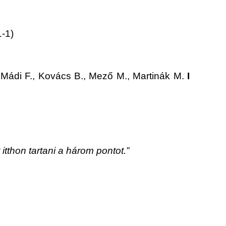
1-1)
, Mádi F., Kovács B., Mező M., Martinák M.
I
itthon tartani a három pontot.”