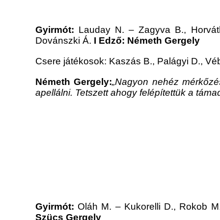
Gyirmót:
Lauday N. – Zagyva B., Horváth
Dovánszki Á.
I Edző: Németh Gergely
Csere játékosok: Kaszás B., Palágyi D., Véb
Németh Gergely:
„Nagyon nehéz mérkőzés vo
apellálni. Tetszett ahogy felépítettük a tám
Gyirmót:
Oláh M. – Kukorelli D., Rokob M.
Szücs Gergely