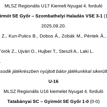
MLSZ Regionális U17 Kiemelt Nyugat 4. forduló
irmót SE Győr – Szombathelyi Haladás VSE 3-1
(
2025.09.20.
 Z., Kun-Putics B., Dobos Á., Zobák M., Péntek Á.
ök Z., Ujvári O., Hujber T., Steszli A., Laki L.
.
odik játékrészben nyújtott bátor játékunkkal sikerült 
U-16
MLSZ Regionális U16 kiemelet Nyugat 4. forduló
Tatabányai SC – Gyirmót SE Győr 1-0
(0-0)