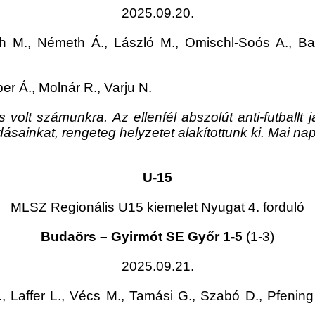
2025.09.20.
 M., Németh Á., László M., Omischl-Soós A., Ba
er Á., Molnár R., Varju N.
lt számunkra. Az ellenfél abszolút anti-futballt já
adásainkat, rengeteg helyzetet alakítottunk ki. Mai na
U-15
MLSZ Regionális U15 kiemelet Nyugat 4. forduló
Budaörs – Gyirmót SE Győr 1-5
(1-3)
2025.09.21.
, Laffer L., Vécs M., Tamási G., Szabó D., Pfenin