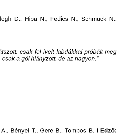
logh D., Hiba N., Fedics N., Schmuck N.,
tszott, csak fel ívelt labdákkal próbált meg
p csak a gól hiányzott, de az nagyon.”
g A., Bényei T., Gere B., Tompos B.
I Edző: