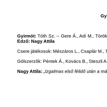
Gy
Gyirmót:
Tóth Sz. – Gere Á., Adi M., Török
Edző: Nagy Attila
Csere játékosok: Mészáros L., Csaplár M., Tör
Gólszerzők: Péntek Á., Kovács B., Steszli A
Nagy Attila:
„Izgalmas első félidő után a más