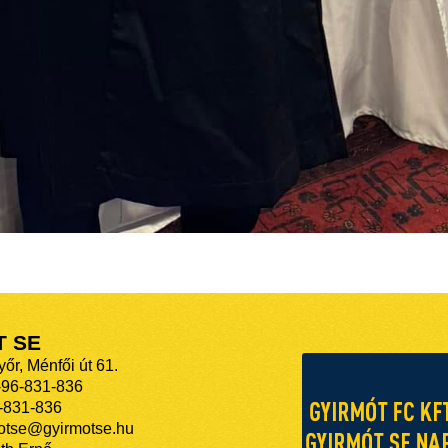
T SE
őr, Ménfői út 61.
-96-831-836
-831-836
motse@gyirmotse.hu