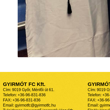
GYIRMÓT FC Kft.
GYIRMÓ
Cím: 9019 Győr, Ménfői út 61.
Cím: 9019 Gy
Telefon: +36-96-831-836
Telefon: +36
FAX: +36-96-831-836
FAX: +36-96
Email: gyirmotfc@gyirmotfc.hu
Email: gyir