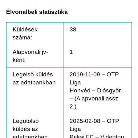
Élvonalbeli statisztika
Küldések
38
száma:
Alapvonali jv-
1
ként:
Legelső küldés
2019-11-09 – OTP
az adatbankban
Liga
Honvéd – Diósgyőr
– (Alapvonali assz
2.)
Legutolsó
2025-02-08 – OTP
küldés az
Liga
adatbankban
Paksi FC – Videoton