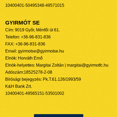
10400401-50495348-49571015
GYIRMÓT SE
Cím: 9019 Győr, Ménfői út 61.
Telefon: +36-96-831-836
FAX: +36-96-831-836
Email: gyirmotse@gyirmotse.hu
Elnök: Horváth Ernő
Elnök-helyettes: Margitai Zoltán | margitai@gyirmotfc.hu
Adószám:18525278-2-08
Bírósági bejegyzés: Pk.T.61.126/1993/59
K&H Bank Zrt.
10400401-49565151-53501002