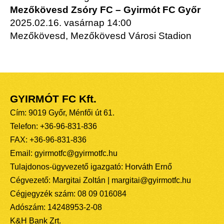
Mezőkövesd Zsóry FC – Gyirmót FC Győr
2025.02.16. vasárnap 14:00
Mezőkövesd, Mezőkövesd Városi Stadion
GYIRMÓT FC Kft.
Cím: 9019 Győr, Ménfői út 61.
Telefon: +36-96-831-836
FAX: +36-96-831-836
Email: gyirmotfc@gyirmotfc.hu
Tulajdonos-ügyvezető igazgató: Horváth Ernő
Cégvezető: Margitai Zoltán | margitai@gyirmotfc.hu
Cégjegyzék szám: 08 09 016084
Adószám: 14248953-2-08
K&H Bank Zrt.