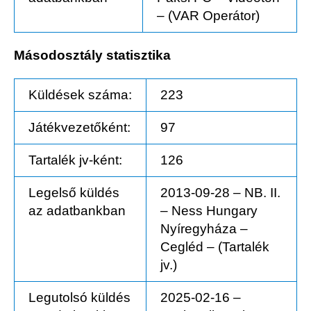
– (VAR Operátor)
Másodosztály statisztika
Küldések száma:
223
Játékvezetőként:
97
Tartalék jv-ként:
126
Legelső küldés
2013-09-28 – NB. II.
az adatbankban
– Ness Hungary
Nyíregyháza –
Cegléd – (Tartalék
jv.)
Legutolsó küldés
2025-02-16 –