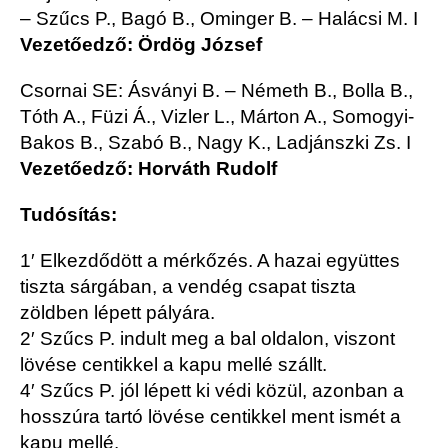
– Szűcs P., Bagó B., Ominger B. – Halácsi M. I
Vezetőedző: Ördög József
Csornai SE:
Ásványi B. – Németh B., Bolla B.,
Tóth A., Füzi Á., Vizler L., Márton A., Somogyi-
Bakos B., Szabó B., Nagy K., Ladjánszki Zs. I
Vezetőedző: Horváth Rudolf
Tudósítás:
1′ Elkezdődött a mérkőzés. A hazai együttes
tiszta sárgában, a vendég csapat tiszta
zöldben lépett pályára.
2′ Szűcs P. indult meg a bal oldalon, viszont
lövése centikkel a kapu mellé szállt.
4′ Szűcs P. jól lépett ki védi közül, azonban a
hosszúra tartó lövése centikkel ment ismét a
kapu mellé.