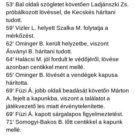
53′ Bal oldali szögletet követően Ladjánszki Zs.
próbálkozott lövéssel, de Kecskés hárítani
tudott.
59′ Vizler L. helyett Szalka M. folytatja a
mérkőzést.
62′ Ominger B. került helyzetbe, viszont
Ásványi B. hárítani tudott.
64′ Halácsi M. jól fordult le védőjéről, lövése
azonban centikkel ment mellé.
65′ Ominger B. lövését a vendégek kapusa
hárította.
69′ Füzi Á. jobb oldali beadását követőn Márton
A. fejelt a kapunkba, viszont a találatot a
játékvezető les miatt érvénytelenítette.
69′ Füzi Á. kapott sárgalapos figyelmeztetést.
71′ Somogyi-Bakos B. lőtt centikkel a kapunk
mellé.