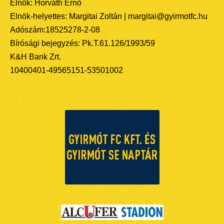
Elnök: Horváth Ernő
Elnök-helyettes: Margitai Zoltán | margitai@gyirmotfc.hu
Adószám:18525278-2-08
Bírósági bejegyzés: Pk.T.61.126/1993/59
K&H Bank Zrt.
10400401-49565151-53501002