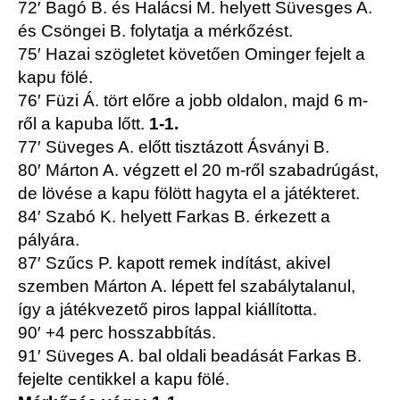
72′ Bagó B. és Halácsi M. helyett Süvesges A.
és Csöngei B. folytatja a mérkőzést.
75′ Hazai szögletet követően Ominger fejelt a
kapu fölé.
76′ Füzi Á. tört előre a jobb oldalon, majd 6 m-
ről a kapuba lőtt.
1-1.
77′ Süveges A. előtt tisztázott Ásványi B.
80′ Márton A. végzett el 20 m-ről szabadrúgást,
de lövése a kapu fölött hagyta el a játékteret.
84′ Szabó K. helyett Farkas B. érkezett a
pályára.
87′ Szűcs P. kapott remek indítást, akivel
szemben Márton A. lépett fel szabálytalanul,
így a játékvezető piros lappal kiállította.
90′ +4 perc hosszabbítás.
91′ Süveges A. bal oldali beadását Farkas B.
fejelte centikkel a kapu fölé.