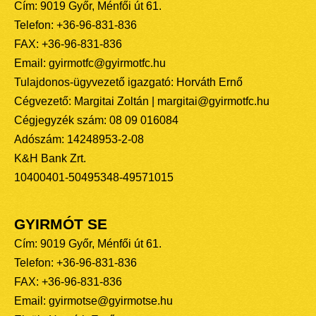
Cím: 9019 Győr, Ménfői út 61.
Telefon: +36-96-831-836
FAX: +36-96-831-836
Email: gyirmotfc@gyirmotfc.hu
Tulajdonos-ügyvezető igazgató: Horváth Ernő
Cégvezető: Margitai Zoltán | margitai@gyirmotfc.hu
Cégjegyzék szám: 08 09 016084
Adószám: 14248953-2-08
K&H Bank Zrt.
10400401-50495348-49571015
GYIRMÓT SE
Cím: 9019 Győr, Ménfői út 61.
Telefon: +36-96-831-836
FAX: +36-96-831-836
Email: gyirmotse@gyirmotse.hu