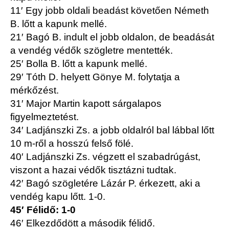
11′ Egy jobb oldali beadást követően Németh
B. lőtt a kapunk mellé.
21′ Bagó B. indult el jobb oldalon, de beadását
a vendég védők szögletre mentették.
25′ Bolla B. lőtt a kapunk mellé.
29′ Tóth D. helyett Gönye M. folytatja a
mérkőzést.
31′ Major Martin kapott sárgalapos
figyelmeztetést.
34′ Ladjánszki Zs. a jobb oldalról bal lábbal lőtt
10 m-ről a hosszú felső fölé.
40′ Ladjánszki Zs. végzett el szabadrúgást,
viszont a hazai védők tisztázni tudtak.
42′ Bagó szögletére Lázár P. érkezett, aki a
vendég kapu lőtt. 1-0.
45′ Félidő: 1-0
46′ Elkezdődött a második félidő.