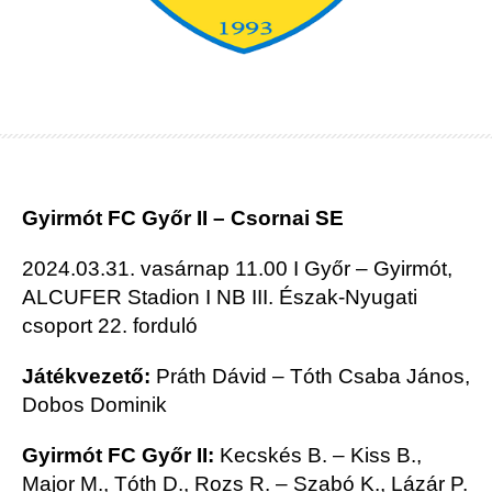
Gyirmót FC Győr II – Csornai SE
2024.03.31. vasárnap 11.00 I Győr – Gyirmót,
ALCUFER Stadion I NB III. Észak-Nyugati
csoport 22. forduló
Játékvezető:
Práth Dávid – Tóth Csaba János,
Dobos Dominik
Gyirmót FC Győr II:
Kecskés B. – Kiss B.,
Major M., Tóth D., Rozs R. – Szabó K., Lázár P.