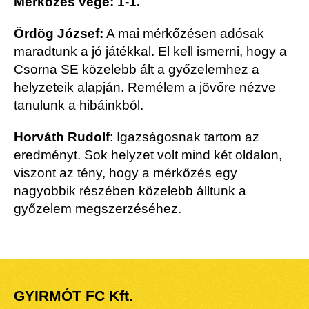
Mérkőzés vége: 1-1.
Ördög József:
A mai mérkőzésen adósak
maradtunk a jó játékkal. El kell ismerni, hogy a
Csorna SE közelebb ált a győzelemhez a
helyzeteik alapján. Remélem a jövőre nézve
tanulunk a hibáinkból.
Horváth Rudolf
:
Igazságosnak tartom az
eredményt. Sok helyzet volt mind két oldalon,
viszont az tény, hogy a mérkőzés egy
nagyobbik részében közelebb álltunk a
győzelem megszerzéséhez.
GYIRMÓT FC Kft.