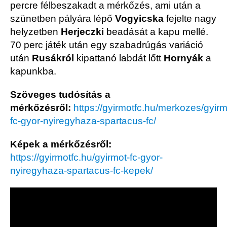
percre félbeszakadt a mérkőzés, ami után a
szünetben pályára lépő
Vogyicska
fejelte nagy
helyzetben
Herjeczki
beadását a kapu mellé.
70 perc játék után egy szabadrúgás variáció
után
Rusákról
kipattanó labdát lőtt
Hornyák
a
kapunkba.
Szöveges tudósítás a
mérkőzésről:
https://gyirmotfc.hu/merkozes/gyirm
fc-gyor-nyiregyhaza-spartacus-fc/
Képek a mérkőzésről:
https://gyirmotfc.hu/gyirmot-fc-gyor-
nyiregyhaza-spartacus-fc-kepek/