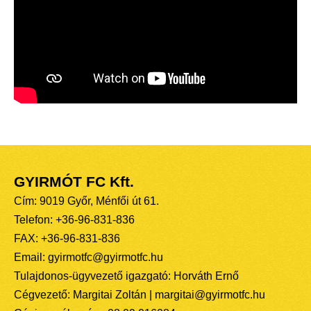
GYIRMÓT FC Kft.
Cím: 9019 Győr, Ménfői út 61.
Telefon: +36-96-831-836
FAX: +36-96-831-836
Email: gyirmotfc@gyirmotfc.hu
Tulajdonos-ügyvezető igazgató: Horváth Ernő
Cégvezető: Margitai Zoltán | margitai@gyirmotfc.hu