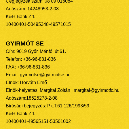
Cégjegyzék szám: 08 09 016084
Adószám: 14248953-2-08
K&H Bank Zrt.
10400401-50495348-49571015
GYIRMÓT SE
Cím: 9019 Győr, Ménfői út 61.
Telefon: +36-96-831-836
FAX: +36-96-831-836
Email: gyirmotse@gyirmotse.hu
Elnök: Horváth Ernő
Elnök-helyettes: Margitai Zoltán | margitai@gyirmotfc.hu
Adószám:18525278-2-08
Bírósági bejegyzés: Pk.T.61.126/1993/59
K&H Bank Zrt.
10400401-49565151-53501002