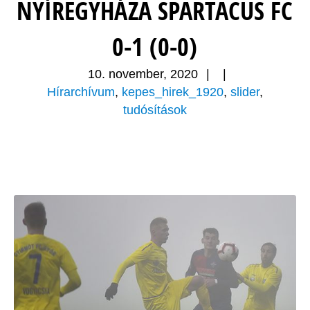
NYÍREGYHÁZA SPARTACUS FC
0-1 (0-0)
10. november, 2020
|
|
Hírarchívum
,
kepes_hirek_1920
,
slider
,
tudósítások