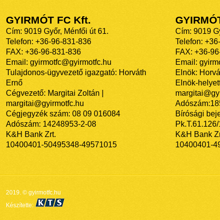
GYIRMÓT FC Kft.
GYIRMÓ
Cím: 9019 Győr, Ménfői út 61.
Cím: 9019 Gy
Telefon: +36-96-831-836
Telefon: +36
FAX: +36-96-831-836
FAX: +36-96
Email: gyirmotfc@gyirmotfc.hu
Email: gyir
Tulajdonos-ügyvezető igazgató: Horváth
Elnök: Horvá
Ernő
Elnök-helyett
Cégvezető: Margitai Zoltán |
margitai@gyi
margitai@gyirmotfc.hu
Adószám:18
Cégjegyzék szám: 08 09 016084
Bírósági bej
Adószám: 14248953-2-08
Pk.T.61.126
K&H Bank Zrt.
K&H Bank Zr
10400401-50495348-49571015
10400401-4
2019. © gyirmotfc.hu
Készítette: