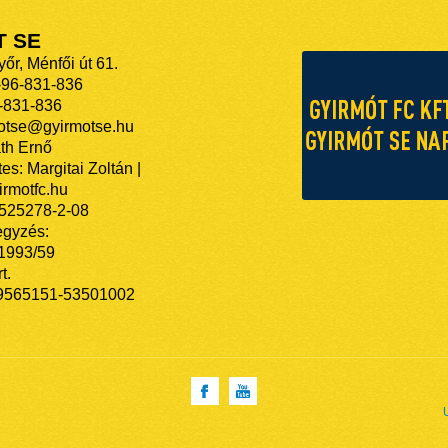
T SE
őr, Ménfői út 61.
-96-831-836
-831-836
motse@gyirmotse.hu
th Ernő
es: Margitai Zoltán |
rmotfc.hu
525278-2-08
egyzés:
/1993/59
t.
9565151-53501002