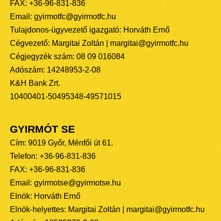
FAX: +36-96-831-836
Email: gyirmotfc@gyirmotfc.hu
Tulajdonos-ügyvezető igazgató: Horváth Ernő
Cégvezető: Margitai Zoltán | margitai@gyirmotfc.hu
Cégjegyzék szám: 08 09 016084
Adószám: 14248953-2-08
K&H Bank Zrt.
10400401-50495348-49571015
GYIRMÓT SE
Cím: 9019 Győr, Ménfői út 61.
Telefon: +36-96-831-836
FAX: +36-96-831-836
Email: gyirmotse@gyirmotse.hu
Elnök: Horváth Ernő
Elnök-helyettes: Margitai Zoltán | margitai@gyirmotfc.hu