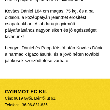
Kovács Dániel 184 cm magas, 75 kg, és a bal
oldalon, a középpályán jelenthet erõsítést
csapatunkban. A labdarúgó gyirmóti
pályafutásához nagyon sikert és jó egészséget
kívánunk!
Lengyel Dániel és Papp Kristóf után Kovács Dániel
a harmadik igazolásunk, és a jövõ héten további
játékosok szerzõdtetése várható.
GYIRMÓT FC Kft.
Cím: 9019 Győr, Ménfői út 61.
Telefon: +36-96-831-836