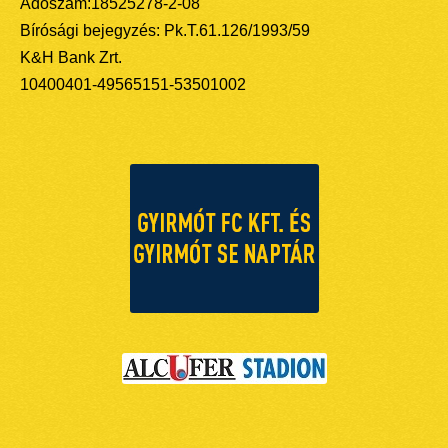
Adószám:18525278-2-08
Bírósági bejegyzés: Pk.T.61.126/1993/59
K&H Bank Zrt.
10400401-49565151-53501002