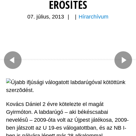
ERÕSÍTÉS
07. július, 2013
|
|
Hírarchívum
Újabb ifjúsági válogatott labdarúgóval kötöttünk
szerzõdést.
Kovács Dániel 2 évre kötelezte el magát
Gyirmóton. A labdarúgó – aki békéscsabai
nevelésû – 2009-óta volt az Újpest játékosa, 2009-
ben játszott az U 19-es válogatottban, és az NB I-
ben is pályára lépett már 28 alkalommal.