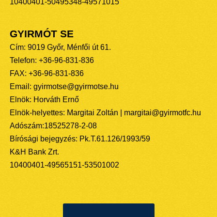
10400401-50495348-49571015
GYIRMÓT SE
Cím: 9019 Győr, Ménfői út 61.
Telefon: +36-96-831-836
FAX: +36-96-831-836
Email: gyirmotse@gyirmotse.hu
Elnök: Horváth Ernő
Elnök-helyettes: Margitai Zoltán | margitai@gyirmotfc.hu
Adószám:18525278-2-08
Bírósági bejegyzés: Pk.T.61.126/1993/59
K&H Bank Zrt.
10400401-49565151-53501002