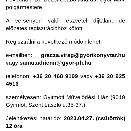
polgármestere
A versenyen való részvétel díjtalan, de
előzetes regisztrációhoz kötött.
Regisztrálni a következő módon lehet:
e-mailben:
gracza.virag@gyorikonyvtar.hu
vagy
samu.adrienn@gyor-ph.hu
telefonon:
+36 20 468 9199
vagy
+36 20 925
4516
személyesen: Gyirmóti Művelődési Ház (9019
Gyirmót, Szent László u.35-37.)
Jelentkezési határidő:
2023.04.27. (csütörtök)
12 óra