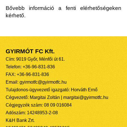
Bővebb információ a fenti elérhetőségeken
kérhető.
GYIRMÓT FC Kft.
Cím: 9019 Győr, Ménfői út 61.
Telefon: +36-96-831-836
FAX: +36-96-831-836
Email: gyirmotfc@gyirmotfc.hu
Tulajdonos-ügyvezető igazgató: Horváth Ernő
Cégvezető: Margitai Zoltán | margitai@gyirmotfc.hu
Cégjegyzék szám: 08 09 016084
Adószám: 14248953-2-08
K&H Bank Zrt.