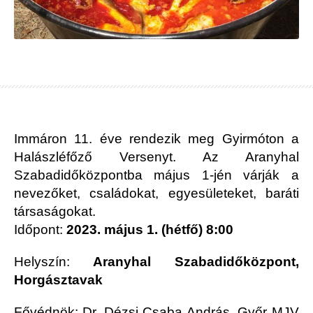
Immáron 11. éve rendezik meg Gyirmóton a
Halászléfőző Versenyt. Az Aranyhal
Szabadidőközpontba május 1-jén várják a
nevezőket, családokat, egyesületeket, baráti
társaságokat.
Időpont:
2023. május 1. (hétfő) 8:00
Helyszín:
Aranyhal Szabadidőközpont,
Horgásztavak
Fővédnök: Dr. Dézsi Csaba András, Győr MJV