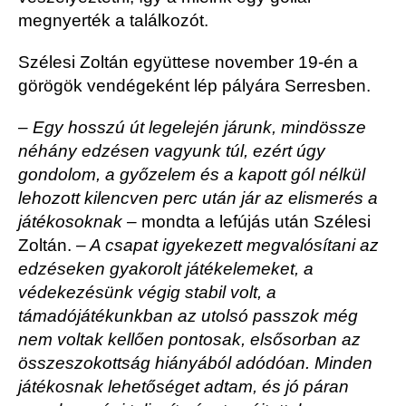
megnyerték a találkozót.
Szélesi Zoltán együttese november 19-én a
görögök vendégeként lép pályára Serresben.
– Egy hosszú út legelején járunk, mindössze
néhány edzésen vagyunk túl, ezért úgy
gondolom, a győzelem és a kapott gól nélkül
lehozott kilencven perc után jár az elismerés a
játékosoknak –
mondta a lefújás után Szélesi
Zoltán.
– A csapat igyekezett megvalósítani az
edzéseken gyakorolt játékelemeket, a
védekezésünk végig stabil volt, a
támadójátékunkban az utolsó passzok még
nem voltak kellően pontosak, elsősorban az
összeszokottság hiányából adódóan. Minden
játékosnak lehetőséget adtam, és jó páran