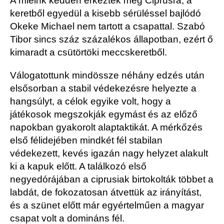
A mieink kedden érkeztek meg Ciprusra, a
keretből egyedül a kisebb sérüléssel bajlódó
Okeke Michael nem tartott a csapattal. Szabó
Tibor sincs száz százalékos állapotban, ezért ő
kimaradt a csütörtöki meccskeretből.
Válogatottunk mindössze néhány edzés után
elsősorban a stabil védekezésre helyezte a
hangsúlyt, a célok egyike volt, hogy a
játékosok megszokják egymást és az előző
napokban gyakorolt alaptaktikát. A mérkőzés
első félidejében mindkét fél stabilan
védekezett, kevés igazán nagy helyzet alakult
ki a kapuk előtt. A találkozó első
negyedórájában a ciprusiak birtokolták többet a
labdát, de fokozatosan átvettük az irányítást,
és a szünet előtt már egyértelműen a magyar
csapat volt a domináns fél.