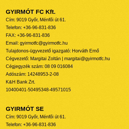
GYIRMÓT FC Kft.
Cím: 9019 Győr, Ménfői út 61.
Telefon: +36-96-831-836
FAX: +36-96-831-836
Email: gyirmotfc@gyirmotfc.hu
Tulajdonos-ügyvezető igazgató: Horváth Ernő
Cégvezető: Margitai Zoltán | margitai@gyirmotfc.hu
Cégjegyzék szám: 08 09 016084
Adószám: 14248953-2-08
K&H Bank Zrt.
10400401-50495348-49571015
GYIRMÓT SE
Cím: 9019 Győr, Ménfői út 61.
Telefon: +36-96-831-836