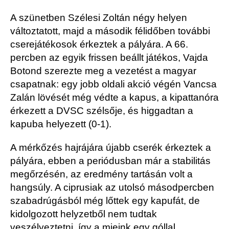
A szünetben Szélesi Zoltán négy helyen
változtatott, majd a második félidőben további
cserejátékosok érkeztek a pályára. A 66.
percben az egyik frissen beállt játékos, Vajda
Botond szerezte meg a vezetést a magyar
csapatnak: egy jobb oldali akció végén Vancsa
Zalán lövését még védte a kapus, a kipattanóra
érkezett a DVSC szélsője, és higgadtan a
kapuba helyezett (0-1).
A mérkőzés hajrájára újabb cserék érkeztek a
pályára, ebben a periódusban már a stabilitás
megőrzésén, az eredmény tartásán volt a
hangsúly. A ciprusiak az utolsó másodpercben
szabadrúgásból még lőttek egy kapufát, de
kidolgozott helyzetből nem tudtak
veszélyeztetni, így a mieink egy góllal