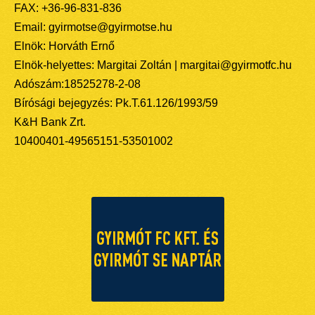
FAX: +36-96-831-836
Email: gyirmotse@gyirmotse.hu
Elnök: Horváth Ernő
Elnök-helyettes: Margitai Zoltán | margitai@gyirmotfc.hu
Adószám:18525278-2-08
Bírósági bejegyzés: Pk.T.61.126/1993/59
K&H Bank Zrt.
10400401-49565151-53501002