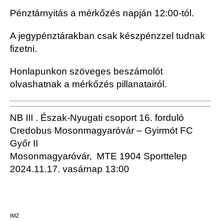
Pénztárnyitás a mérkőzés napján 12:00-tól.
A jegypénztárakban csak készpénzzel tudnak
fizetni.
Honlapunkon szöveges beszámolót
olvashatnak a mérkőzés pillanatairól.
NB III . Észak-Nyugati csoport 16. forduló
Credobus Mosonmagyaróvár – Gyirmót FC
Győr II
Mosonmagyaróvár, MTE 1904 Sporttelep
2024.11.17. vasárnap 13:00
IMZ