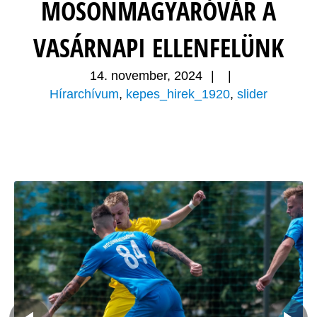
MOSONMAGYARÓVÁR A
VASÁRNAPI ELLENFELÜNK
14. november, 2024
|
|
Hírarchívum
,
kepes_hirek_1920
,
slider