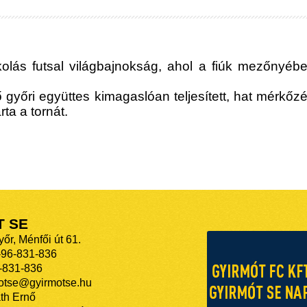
kolás futsal világbajnokság, ahol a fiúk mezőnyéb
ő győri együttes kimagaslóan teljesített, hat mérkő
rta a tornát.
T SE
őr, Ménfői út 61.
-96-831-836
-831-836
motse@gyirmotse.hu
th Ernő