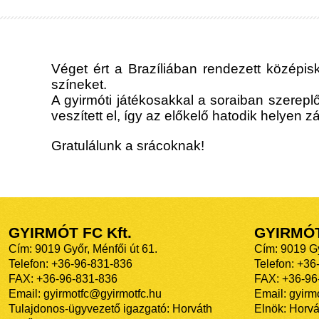
Véget ért a Brazíliában rendezett középis
színeket.
A gyirmóti játékosakkal a soraiban szerepl
veszített el, így az előkelő hatodik helyen zá
Gratulálunk a srácoknak!
GYIRMÓT FC Kft.
GYIRMÓ
Cím: 9019 Győr, Ménfői út 61.
Cím: 9019 Gy
Telefon: +36-96-831-836
Telefon: +36
FAX: +36-96-831-836
FAX: +36-96
Email: gyirmotfc@gyirmotfc.hu
Email: gyir
Tulajdonos-ügyvezető igazgató: Horváth
Elnök: Horvá