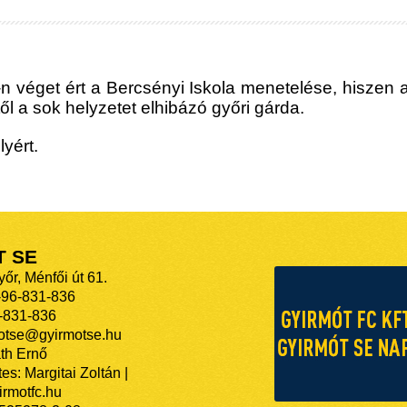
n véget ért a Bercsényi Iskola menetelése, hiszen az
l a sok helyzetet elhibázó győri gárda.
lyért.
T SE
őr, Ménfői út 61.
-96-831-836
-831-836
motse@gyirmotse.hu
th Ernő
es: Margitai Zoltán |
rmotfc.hu