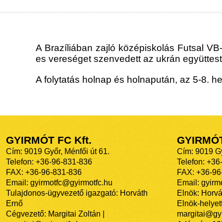
A Brazíliában zajló középiskolás Futsal VB-
es vereséget szenvedett az ukrán együttestő
A folytatás holnap és holnapután, az 5-8. he
GYIRMÓT FC Kft.
GYIRMÓ
Cím: 9019 Győr, Ménfői út 61.
Cím: 9019 Gy
Telefon: +36-96-831-836
Telefon: +36
FAX: +36-96-831-836
FAX: +36-96
Email: gyirmotfc@gyirmotfc.hu
Email: gyir
Tulajdonos-ügyvezető igazgató: Horváth
Elnök: Horvá
Ernő
Elnök-helyett
Cégvezető: Margitai Zoltán |
margitai@gyi