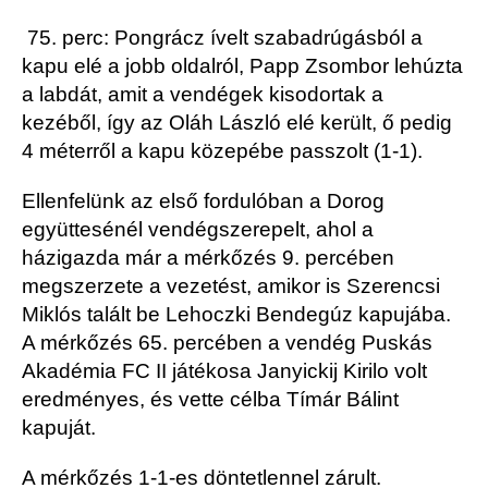
75. perc: Pongrácz ívelt szabadrúgásból a
kapu elé a jobb oldalról, Papp Zsombor lehúzta
a labdát, amit a vendégek kisodortak a
kezéből, így az Oláh László elé került, ő pedig
4 méterről a kapu közepébe passzolt (1-1).
Ellenfelünk az első fordulóban a Dorog
együttesénél vendégszerepelt, ahol a
házigazda már a mérkőzés 9. percében
megszerzete a vezetést, amikor is Szerencsi
Miklós talált be Lehoczki Bendegúz kapujába.
A mérkőzés 65. percében a vendég Puskás
Akadémia FC II játékosa Janyickij Kirilo volt
eredményes, és vette célba Tímár Bálint
kapuját.
A mérkőzés 1-1-es döntetlennel zárult.