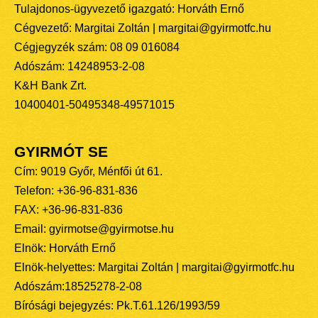
Tulajdonos-ügyvezető igazgató: Horváth Ernő
Cégvezető: Margitai Zoltán | margitai@gyirmotfc.hu
Cégjegyzék szám: 08 09 016084
Adószám: 14248953-2-08
K&H Bank Zrt.
10400401-50495348-49571015
GYIRMÓT SE
Cím: 9019 Győr, Ménfői út 61.
Telefon: +36-96-831-836
FAX: +36-96-831-836
Email: gyirmotse@gyirmotse.hu
Elnök: Horváth Ernő
Elnök-helyettes: Margitai Zoltán | margitai@gyirmotfc.hu
Adószám:18525278-2-08
Bírósági bejegyzés: Pk.T.61.126/1993/59