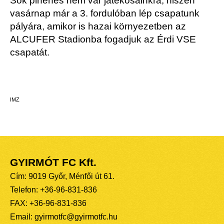
Sok pihenés nem vár játékosainkra, hiszen
vasárnap már a 3. fordulóban lép csapatunk
pályára, amikor is hazai környezetben az
ALCUFER Stadionba fogadjuk az Érdi VSE
csapatát.
IMZ
GYIRMÓT FC Kft.
Cím: 9019 Győr, Ménfői út 61.
Telefon: +36-96-831-836
FAX: +36-96-831-836
Email: gyirmotfc@gyirmotfc.hu