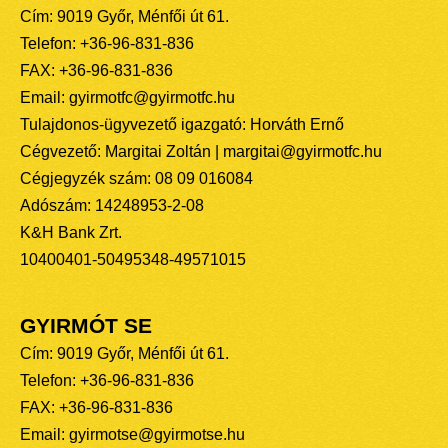
Cím: 9019 Győr, Ménfői út 61.
Telefon: +36-96-831-836
FAX: +36-96-831-836
Email: gyirmotfc@gyirmotfc.hu
Tulajdonos-ügyvezető igazgató: Horváth Ernő
Cégvezető: Margitai Zoltán | margitai@gyirmotfc.hu
Cégjegyzék szám: 08 09 016084
Adószám: 14248953-2-08
K&H Bank Zrt.
10400401-50495348-49571015
GYIRMÓT SE
Cím: 9019 Győr, Ménfői út 61.
Telefon: +36-96-831-836
FAX: +36-96-831-836
Email: gyirmotse@gyirmotse.hu