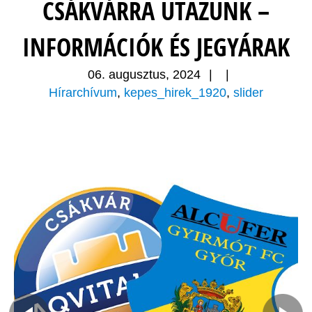
CSÁKVÁRRA UTAZUNK –
INFORMÁCIÓK ÉS JEGYÁRAK
06. augusztus, 2024
|
|
Hírarchívum
,
kepes_hirek_1920
,
slider