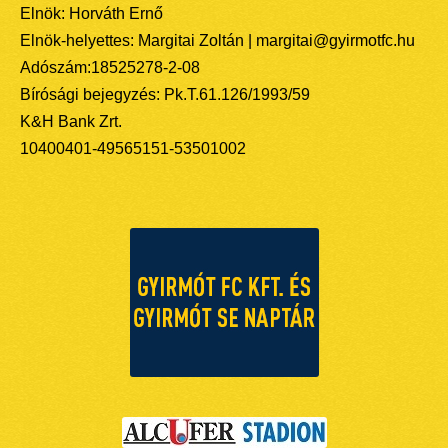
Elnök: Horváth Ernő
Elnök-helyettes: Margitai Zoltán | margitai@gyirmotfc.hu
Adószám:18525278-2-08
Bírósági bejegyzés: Pk.T.61.126/1993/59
K&H Bank Zrt.
10400401-49565151-53501002