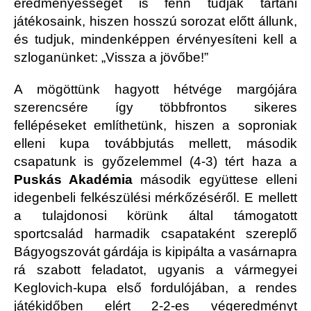
eredményességet is fenn tudják tartani
játékosaink, hiszen hosszú sorozat előtt állunk,
és tudjuk, mindenképpen érvényesíteni kell a
szloganünket: „Vissza a jövőbe!”
A mögöttünk hagyott hétvége margójára
szerencsére így többfrontos sikeres
fellépéseket említhetünk, hiszen a soproniak
elleni kupa továbbjutás mellett, második
csapatunk is győzelemmel (4-3) tért haza a
Puskás Akadémia
második együttese elleni
idegenbeli felkészülési mérkőzéséről. E mellett
a tulajdonosi körünk által támogatott
sportcsalád harmadik csapataként szereplő
Bágyogszovát gárdája is kipipálta a vasárnapra
rá szabott feladatot, ugyanis a vármegyei
Keglovich-kupa első fordulójában, a rendes
játékidőben elért 2-2-es végeredményt