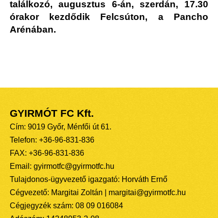
találkozó, augusztus 6-án, szerdán, 17.30
órakor kezdődik Felcsúton, a Pancho
Arénában.
GYIRMÓT FC Kft.
Cím: 9019 Győr, Ménfői út 61.
Telefon: +36-96-831-836
FAX: +36-96-831-836
Email: gyirmotfc@gyirmotfc.hu
Tulajdonos-ügyvezető igazgató: Horváth Ernő
Cégvezető: Margitai Zoltán | margitai@gyirmotfc.hu
Cégjegyzék szám: 08 09 016084