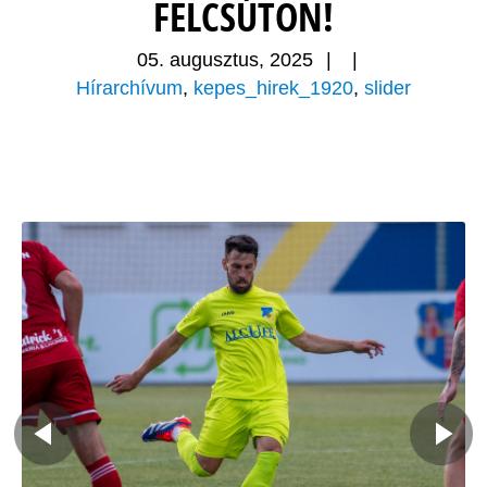
FELCSÚTON!
05. augusztus, 2025
|
|
Hírarchívum
,
kepes_hirek_1920
,
slider