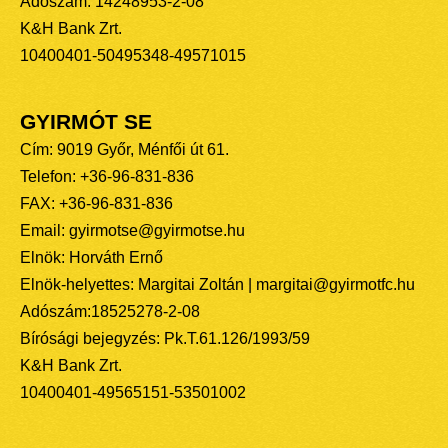
Adószám: 14248953-2-08
K&H Bank Zrt.
10400401-50495348-49571015
GYIRMÓT SE
Cím: 9019 Győr, Ménfői út 61.
Telefon: +36-96-831-836
FAX: +36-96-831-836
Email: gyirmotse@gyirmotse.hu
Elnök: Horváth Ernő
Elnök-helyettes: Margitai Zoltán | margitai@gyirmotfc.hu
Adószám:18525278-2-08
Bírósági bejegyzés: Pk.T.61.126/1993/59
K&H Bank Zrt.
10400401-49565151-53501002