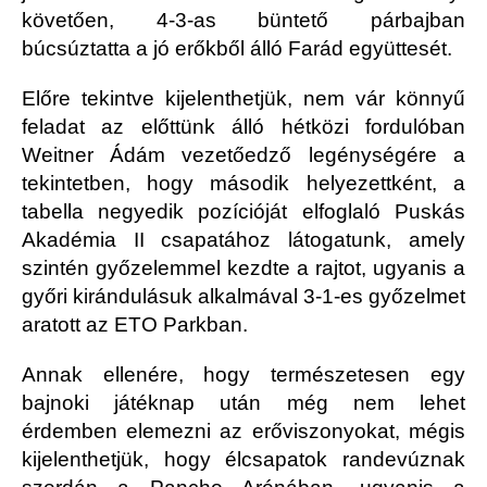
követően, 4-3-as büntető párbajban
búcsúztatta a jó erőkből álló Farád együttesét.
Előre tekintve kijelenthetjük, nem vár könnyű
feladat az előttünk álló hétközi fordulóban
Weitner Ádám vezetőedző legénységére a
tekintetben, hogy második helyezettként, a
tabella negyedik pozícióját elfoglaló Puskás
Akadémia II csapatához látogatunk, amely
szintén győzelemmel kezdte a rajtot, ugyanis a
győri kirándulásuk alkalmával 3-1-es győzelmet
aratott az ETO Parkban.
Annak ellenére, hogy természetesen egy
bajnoki játéknap után még nem lehet
érdemben elemezni az erőviszonyokat, mégis
kijelenthetjük, hogy élcsapatok randevúznak