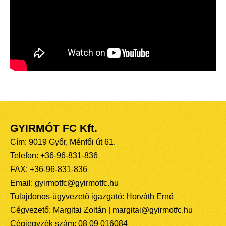
GYIRMÓT FC Kft.
Cím: 9019 Győr, Ménfői út 61.
Telefon: +36-96-831-836
FAX: +36-96-831-836
Email: gyirmotfc@gyirmotfc.hu
Tulajdonos-ügyvezető igazgató: Horváth Ernő
Cégvezető: Margitai Zoltán | margitai@gyirmotfc.hu
Cégjegyzék szám: 08 09 016084