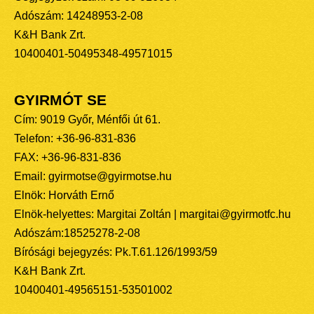
Adószám: 14248953-2-08
K&H Bank Zrt.
10400401-50495348-49571015
GYIRMÓT SE
Cím: 9019 Győr, Ménfői út 61.
Telefon: +36-96-831-836
FAX: +36-96-831-836
Email: gyirmotse@gyirmotse.hu
Elnök: Horváth Ernő
Elnök-helyettes: Margitai Zoltán | margitai@gyirmotfc.hu
Adószám:18525278-2-08
Bírósági bejegyzés: Pk.T.61.126/1993/59
K&H Bank Zrt.
10400401-49565151-53501002