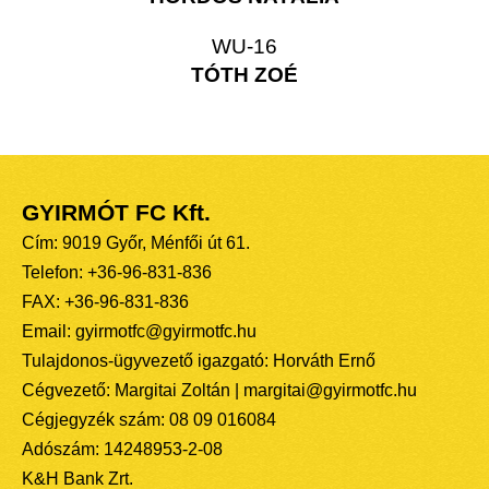
WU-16
TÓTH ZOÉ
GYIRMÓT FC Kft.
Cím: 9019 Győr, Ménfői út 61.
Telefon: +36-96-831-836
FAX: +36-96-831-836
Email: gyirmotfc@gyirmotfc.hu
Tulajdonos-ügyvezető igazgató: Horváth Ernő
Cégvezető: Margitai Zoltán | margitai@gyirmotfc.hu
Cégjegyzék szám: 08 09 016084
Adószám: 14248953-2-08
K&H Bank Zrt.