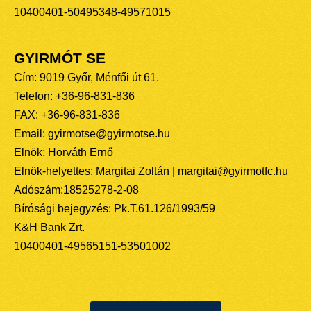
10400401-50495348-49571015
GYIRMÓT SE
Cím: 9019 Győr, Ménfői út 61.
Telefon: +36-96-831-836
FAX: +36-96-831-836
Email: gyirmotse@gyirmotse.hu
Elnök: Horváth Ernő
Elnök-helyettes: Margitai Zoltán | margitai@gyirmotfc.hu
Adószám:18525278-2-08
Bírósági bejegyzés: Pk.T.61.126/1993/59
K&H Bank Zrt.
10400401-49565151-53501002