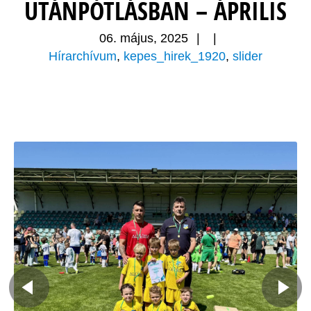
UTÁNPÓTLÁSBAN – ÁPRILIS
06. május, 2025
|
|
Hírarchívum
,
kepes_hirek_1920
,
slider