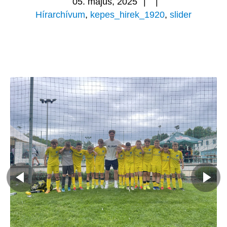
05. május, 2025
|
|
Hírarchívum
,
kepes_hirek_1920
,
slider