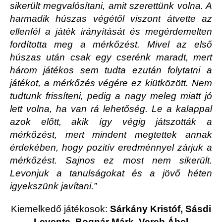
sikerült megvalósítani, amit szerettünk volna. A
harmadik húszas végétől viszont átvette az
ellenfél a játék irányítását és megérdemelten
fordította meg a mérkőzést. Mivel az első
húszas után csak egy cserénk maradt, mert
három játékos sem tudta ezután folytatni a
játékot, a mérkőzés végére ez kiütközött. Nem
tudtunk frissíteni, pedig a nagy meleg miatt jó
lett volna, ha van rá lehetőség. Le a kalappal
azok előtt, akik így végig játszották a
mérkőzést, mert mindent megtettek annak
érdekében, hogy pozitív eredménnyel zárjuk a
mérkőzést. Sajnos ez most nem sikerült.
Levonjuk a tanulságokat és a jövő héten
igyekszünk javítani.”
Kiemelkedő játékosok:
Sárkány Kristóf, Sásdi
Levente, Bognár Márk, Vereb Ábel