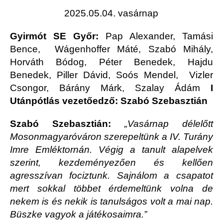
2025.05.04. vasárnap
Gyirmót SE Győr:
Pap Alexander, Tamási
Bence, Wágenhoffer Máté, Szabó Mihály,
Horváth Bódog, Péter Benedek, Hajdu
Benedek, Piller Dávid, Soós Mendel, Vizler
Csongor, Bárány Márk, Szalay Ádám
I
Utánpótlás vezetőedző: Szabó Szebasztián
Szabó Szebasztián:
„Vasárnap délelőtt
Mosonmagyaróváron szerepeltünk a IV. Turány
Imre Emléktornán. Végig a tanult alapelvek
szerint, kezdeményezően és kellően
agresszívan fociztunk. Sajnálom a csapatot
mert sokkal többet érdemeltünk volna de
nekem is és nekik is tanulságos volt a mai nap.
Büszke vagyok a játékosaimra.”