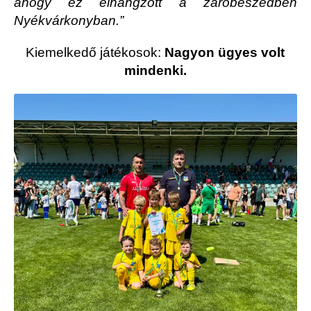
ahogy ez elhangzott a záróbeszédben
Nyékvárkonyban.”
Kiemelkedő játékosok:
Nagyon ügyes volt
mindenki.