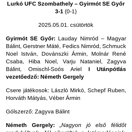
Lurkó UFC Szombathely – Gyirmót SE Győr
3-1
(0-1)
2025.05.01. csütörtök
Gyirmót SE Győr:
Lauday Nimród – Magyar
Bálint, Gerstner Máté, Fedics Nimród, Schmuck
Noel István, Dovánszki Ármin, Molnár René
Csaba, Hiba Noel, Varju Nataniel, Zagyva
Bálint, Omischl-Soós Ariel
I Utánpótlás
vezetőedző: Németh Gergely
Csere játékosok: László Mirkó, Schepf Ruben,
Horváth Mátyás, Véber Ármin
Gólszerző: Zagyva Bálint
Németh Gergely:
„Nagyon jó első félidőt