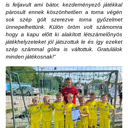
is feljavult ami bátor, kezdeményező játékkal
párosult ennek köszönhetően a torna végén
sok szép gólt szerezve torna győzelmet
ünnepelhettünk. Külön öröm volt számomra
hogy a kapu előtt ki alakított létszámelőnyös
játékhelyzeteket jól játszottuk le és így ezeket
szép számmal gólra is váltottuk. Gratulálok
minden játékosnak!”