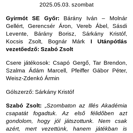
2025.05.03. szombat
Gyirmót SE Győr:
Bárány Iván – Molnár
Gellért, Gerencsér Áron, Vereb Ábel, Sásdi
Levente, Bárány Borisz, Sárkány Kristóf,
Kocsis Zsolt, Bognár Márk
I Utánpótlás
vezetőedző: Szabó Zsolt
Csere játékosok: Csapó Gergő, Tar Brendon,
Szalma Ádám Marcell, Pfeiffer Gábor Péter,
Weisz-Zdenkó Ármin
Gólszerző: Sárkány Kristóf
Szabó Zsolt:
„Szombaton az Illés Akadémia
csapatát fogadtuk. Az első félidőben azt
gondolom, hogy jól játszottunk. Nem csak
azért, mert vezettünk, hanem játékban is