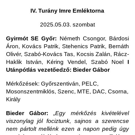
IV. Turány Imre Emléktorna
2025.05.03. szombat
Gyirmót SE Győr:
Németh Csongor, Bárdosi
Áron, Kovács Patrik, Stehenics Patrik, Bernáth
Olivér, Szabó-Kovács Tas, Kocsis Zalán, Rácz-
Haklik István, Kéring Vendel, Szabó Noel
I
Utánpótlás vezetőedző: Bieder Gábor
Mérkőzések: Győrszentiván, PELC,
Mosonszentmiklós, Szenc, MTE, DAC, Csorna,
Király
Bieder Gábor:
„
Egy mérkőzés kivételével
viszonylag jól fociztunk, sajnos a szerencse
nem pártolt mellénk ezen a napon pedig úgy