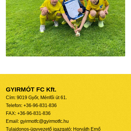
GYIRMÓT FC Kft.
Cím: 9019 Győr, Ménfői út 61.
Telefon: +36-96-831-836
FAX: +36-96-831-836
Email: gyirmotfc@gyirmotfc.hu
Tulajdonos-ügyvezető igazgató: Horváth Ernő