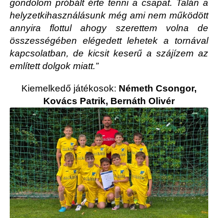
gondolom próbált érte tenni a csapat. Talán a
helyzetkihasználásunk még ami nem működött
annyira flottul ahogy szerettem volna de
összességében elégedett lehetek a tornával
kapcsolatban, de kicsit keserű a szájízem az
említett dolgok miatt.”
Kiemelkedő játékosok:
Németh Csongor,
Kovács Patrik, Bernáth Olivér