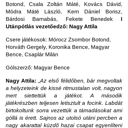
Botond, Csala Zoltán Máté, Kovács Dávid,
Módra Máté László, Kern Dániel Borisz,
Bárdosi Barnabás, Fekete Benedek
I
Utánpótlás vezetőedző: Nagy Attila
Csere játékosok: Mórocz Zsombor Botond,
Horváth Gergely, Koronika Bence, Magyar
Bence, Csaplár Milán
Gólszerző: Magyar Bence
Nagy Attila:
„Az első félidőben, bár megvoltak
a helyzeteink de kissé ritmustalan volt, nagyon
mert siettettük a játékot. A második
játékrészben teljesen letisztult a focink. Labdát
birtokoltunk sorra vezettük a támadásokat ami
góllá is érett. Sajnos az utolsó utáni percben a
nagy akarattal küzdő hazai csapat egyenlíteni