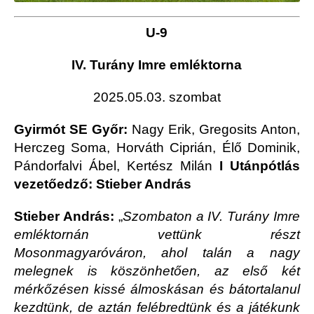
U-9
IV. Turány Imre emléktorna
2025.05.03. szombat
Gyirmót SE Győr:
Nagy Erik, Gregosits Anton,
Herczeg Soma, Horváth Ciprián, Élő Dominik,
Pándorfalvi Ábel, Kertész Milán
I Utánpótlás
v
ezetőedző: Stieber András
Stieber András:
„
Szombaton a IV. Turány Imre
emléktornán vettünk részt
Mosonmagyaróváron, ahol talán a nagy
melegnek is köszönhetően, az első két
mérkőzésen kissé álmoskásan és bátortalanul
kezdtünk, de aztán felébredtünk és a játékunk