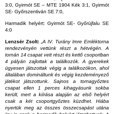
3:0, Gyirmót SE – MTE 1904 Kék 3:1, Gyirmót
SE- Győrszentiván SE 7:0,
Harmadik helyért: Gyirmót SE- Győrújfalu SE
4:0
Lenzsér Zsolt:
„A IV. Turány Imre Emléktorna
rendezvényén vettünk részt a hétvégén. A
tornán 14 csapat vett részt és kettő csoportban
4 pályán zajlottak a találkozók. A gyerekek
ügyesen játszottak végig a találkozókon, ahol
általában domináltunk és végig kezdeményező
játékot játszottunk. Sajnos a tornagyőztes
csapat ellen 1 perces kihagyásunk sokba
került, mert a kiírása alapján az első helyért
csak a két csoportgyőztes küzdhet. Hiába
nyertük meg az összes összecsapást utána