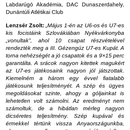
Labdarúgó Akadémia, DAC Dunaszerdahely,
Dunántúli Atlétikai Club
Lenzsér Zsolt:
„Május 1-én az U6-os és U7-es
kis focistáink Szlovákiában Nyékvárkonyba
„vonultak”, ahol 10 csapat részvételével
rendezték meg a III. Gézengúz U7-es Kupát. A
torna nehézségét a jó csapatok és a 9×15 perc
garantálta. A srácok nagyon kitettek magukért
az U7-es játékosaink nagyon jól játszottak.
Kiemelném a három egy évvel fiatalabb
játékosunk teljesítményét. A szép és ügyes
megoldásokat szinte, ahogy a góljainkat is
lehetetlen volt számolni. Az eredményt nem
számoltuk, de a hibátlan mérleg nagyon
dicséretes teljesítmény. Szép kupával és
érmekkel tértünk vissza Anyaországunkba,