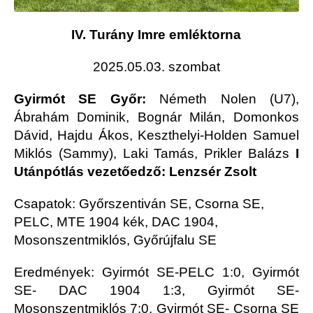
IV. Turány Imre emléktorna
2025.05.03. szombat
Gyirmót SE Győr:
Németh Nolen (U7),
Ábrahám Dominik, Bognár Milán, Domonkos
Dávid, Hajdu Ákos, Keszthelyi-Holden Samuel
Miklós (Sammy), Laki Tamás, Prikler Balázs
I
Utánpótlás vezetőedző: Lenzsér Zsolt
Csapatok: Győrszentiván SE, Csorna SE,
PELC, MTE 1904 kék, DAC 1904,
Mosonszentmiklós, Győrújfalu SE
Eredmények: Gyirmót SE-PELC 1:0, Gyirmót
SE- DAC 1904 1:3, Gyirmót SE-
Mosonszentmiklós 7:0, Gyirmót SE- Csorna SE