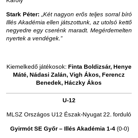
Károly
Stark Péter:
„Két nagyon erős teljes sorral bíró
Illés Akadémia ellen játszottunk, az utolsó kettő
negyedre egy cserénk maradt. Megérdemelten
nyertek a vendégek.”
Kiemelkedő játékosok:
Finta Boldizsár, Henye
Máté, Nádasi Zalán, Vigh Ákos, Ferencz
Benedek, Háczky Ákos
U-12
MLSZ Országos U12 Észak-Nyugat 22. forduló
Gyirmót SE Győr – Illés Akadémia 1-4
(0-0)