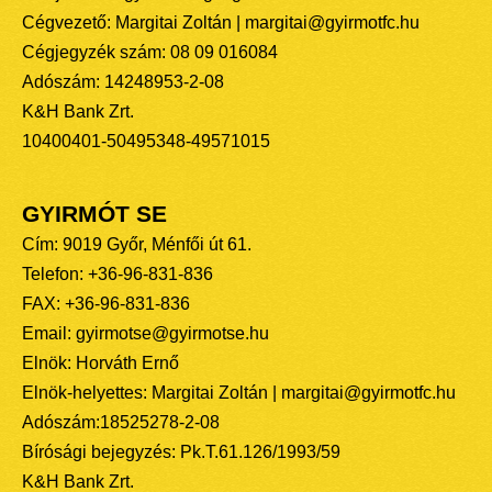
Cégvezető: Margitai Zoltán | margitai@gyirmotfc.hu
Cégjegyzék szám: 08 09 016084
Adószám: 14248953-2-08
K&H Bank Zrt.
10400401-50495348-49571015
GYIRMÓT SE
Cím: 9019 Győr, Ménfői út 61.
Telefon: +36-96-831-836
FAX: +36-96-831-836
Email: gyirmotse@gyirmotse.hu
Elnök: Horváth Ernő
Elnök-helyettes: Margitai Zoltán | margitai@gyirmotfc.hu
Adószám:18525278-2-08
Bírósági bejegyzés: Pk.T.61.126/1993/59
K&H Bank Zrt.