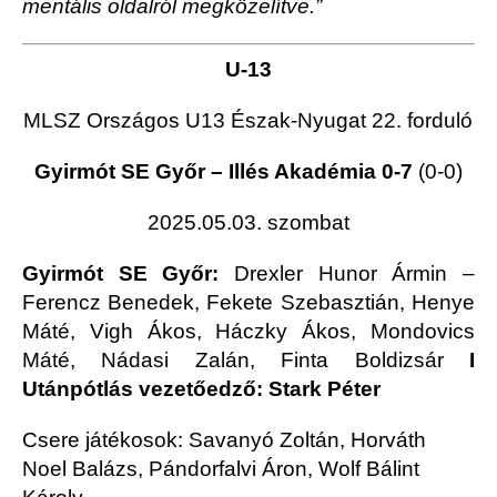
mentális oldalról megközelítve.”
U-13
MLSZ Országos U13 Észak-Nyugat 22. forduló
Gyirmót SE Győr – Illés Akadémia 0-7
(0-0)
2025.05.03. szombat
Gyirmót SE Győr:
Drexler Hunor Ármin –
Ferencz Benedek, Fekete Szebasztián, Henye
Máté, Vigh Ákos, Háczky Ákos, Mondovics
Máté, Nádasi Zalán, Finta Boldizsár
I
Utánpótlás vezetőedző: Stark Péter
Csere játékosok: Savanyó Zoltán, Horváth
Noel Balázs, Pándorfalvi Áron, Wolf Bálint