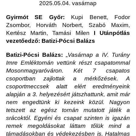
2025.05.04. vasárnap
Gyirmót SE Győr:
Kupi Benett, Fodor
Zsombor, Horváth Norbert, Szabó Maxim,
Kertész Martin, Tamási Milen
I Utánpótlás
vezetőedző: Batizi-Pócsi Balázs
Batizi-Pócsi Balázs:
„Vasárnap a IV. Turány
Imre Emléktornán vettünk részt csapatommal
Mosonmagyaróváron. Két 7 csapatos
csoportban zajlottak a mérkőzések. A
csoportmeccsek alatt elért eredményeink
alapján a 3. helyezésért játszhattunk, amit már
nem engedtünk ki kezeink közül. Nagyon
tetszett az egész tornán mutatott játék a
srácoktól. Egyéni és csapat szinten is igazán
remek megoldásokat láttam tőlük mind a
támadásokban és védekezésben is. Hatalmas