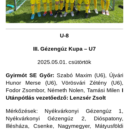
U-8
III. Gézengúz Kupa – U7
2025.05.01. csütörtök
Gyirmót SE Győr:
Szabó Maxim (U6), Újvári
Hunor Merse (U6), Vörösvári Zétény (U6),
Fodor Zsombor, Németh Nolen, Tamási Milen
I
Utánpótlás vezetőedző: Lenzsér Zsolt
Mérkőzések: Nyékvárkonyi Gézengúz 1,
Nyékvárkonyi Gézengúz 2, Dióspatony,
Illésháza, Csenke, Nagymegyer, Mátyusföldi