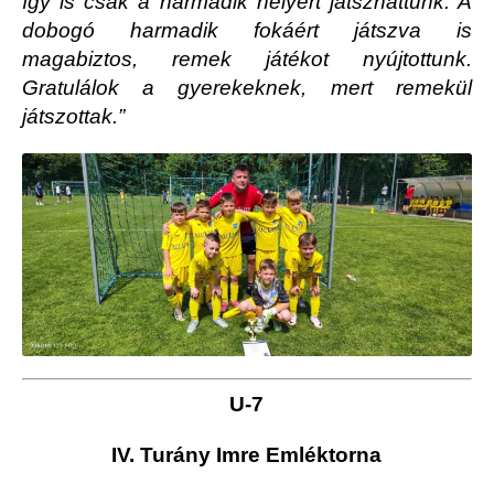
így is csak a harmadik helyért játszhattunk. A
dobogó harmadik fokáért játszva is
magabiztos, remek játékot nyújtottunk.
Gratulálok a gyerekeknek, mert remekül
játszottak.”
U-7
IV. Turány Imre Emléktorna