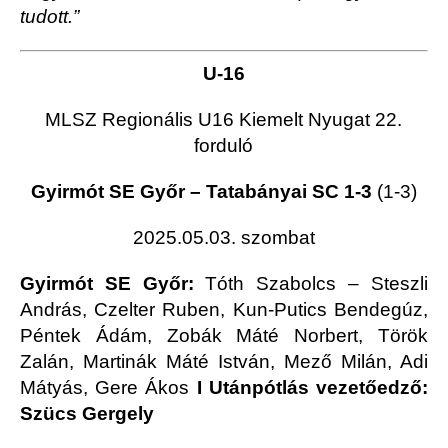
tudott.”
U-16
MLSZ Regionális U16 Kiemelt Nyugat 22.
forduló
Gyirmót SE Győr – Tatabányai SC 1-3
(1-3)
2025.05.03. szombat
Gyirmót SE Győr:
Tóth Szabolcs – Steszli
András, Czelter Ruben, Kun-Putics Bendegúz,
Péntek Ádám, Zobák Máté Norbert, Török
Zalán, Martinák Máté István, Mező Milán, Adi
Mátyás, Gere Ákos
I Utánpótlás vezetőedző:
Szücs Gergely