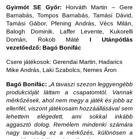
Gyirmót SE Győr:
Horváth Martin – Gere
Barnabás, Tompos Barnabás, Tamási Dávid,
Tamási Gábor, Pfening András, Vécs Milán,
Balogh Dominik, Laffer Levente, Kukorelli
Domán, Rokob Máté
I Utánpótlás
vezetőedző: Bagó Bonifác
Csere játékosok: Gerendai Martin, Hadarics
Mike András, Laki Szabolcs, Nemes Áron
Bagó Bonifác:
„A tavaszi szezon leggyengébb
produkcióját láttam a csapatomtól. Vannak
mérkőzések, ahol nem megy a játék és jobb az
ellenfél, viszont játékosaim hozzáállásával sem
lehettem elégedett, ami sokkal inkább
aggasztó dolog. Remélem mindenki számára
nagy tanulság ez a mérkőzés, különösen a