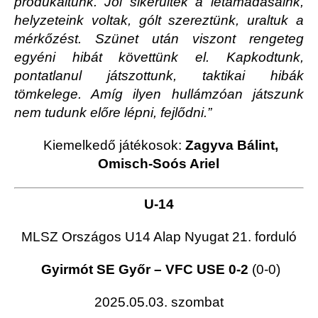
produkáltunk. Jól sikerültek a letámadásaink,
helyzeteink voltak, gólt szereztünk, uraltuk a
mérkőzést. Szünet után viszont rengeteg
egyéni hibát követtünk el. Kapkodtunk,
pontatlanul játszottunk, taktikai hibák
tömkelege. Amíg ilyen hullámzóan játszunk
nem tudunk előre lépni, fejlődni.”
Kiemelkedő játékosok:
Zagyva Bálint,
Omisch-Soós Ariel
U-14
MLSZ Országos U14 Alap Nyugat 21. forduló
Gyirmót SE Győr – VFC USE 0-2
(0-0)
2025.05.03. szombat