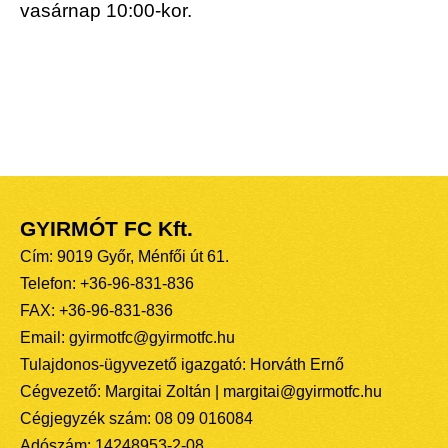
vasárnap 10:00-kor.
GYIRMÓT FC Kft.
Cím: 9019 Győr, Ménfői út 61.
Telefon: +36-96-831-836
FAX: +36-96-831-836
Email: gyirmotfc@gyirmotfc.hu
Tulajdonos-ügyvezető igazgató: Horváth Ernő
Cégvezető: Margitai Zoltán | margitai@gyirmotfc.hu
Cégjegyzék szám: 08 09 016084
Adószám: 14248953-2-08