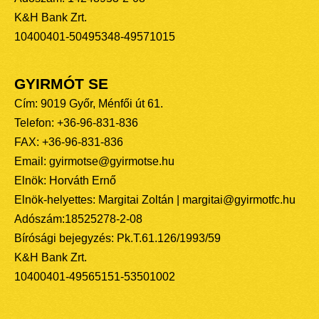
K&H Bank Zrt.
10400401-50495348-49571015
GYIRMÓT SE
Cím: 9019 Győr, Ménfői út 61.
Telefon: +36-96-831-836
FAX: +36-96-831-836
Email: gyirmotse@gyirmotse.hu
Elnök: Horváth Ernő
Elnök-helyettes: Margitai Zoltán | margitai@gyirmotfc.hu
Adószám:18525278-2-08
Bírósági bejegyzés: Pk.T.61.126/1993/59
K&H Bank Zrt.
10400401-49565151-53501002