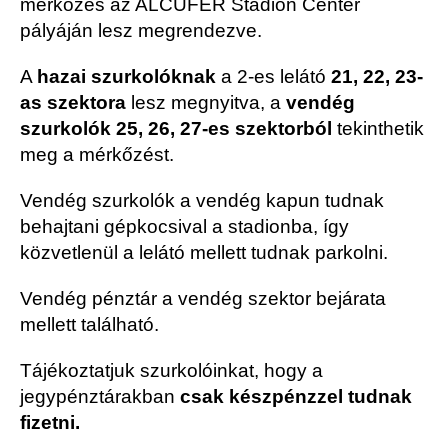
mérkőzés az ALCUFER Stadion Center
pályáján lesz megrendezve.
A
hazai szurkolóknak
a 2-es lelátó
21, 22, 23-
as szektora
lesz megnyitva, a
vendég
szurkolók 25, 26, 27-es szektorból
tekinthetik
meg a mérkőzést.
Vendég szurkolók a vendég kapun tudnak
behajtani gépkocsival a stadionba, így
közvetlenül a lelátó mellett tudnak parkolni.
Vendég pénztár a vendég szektor bejárata
mellett található.
Tájékoztatjuk szurkolóinkat, hogy a
jegypénztárakban
csak készpénzzel tudnak
fizetni.