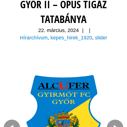
GYŐR II – OPUS TIGÁZ
TATABÁNYA
22. március, 2024
|
|
Hírarchívum
,
kepes_hirek_1920
,
slider