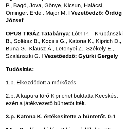
P., Bagó, Jova, Gönye, Kicsun, Halácsi,
Ominger, Erdei, Major M. I
Vezetőedző: Ördög
József
OPUS TIGÁZ
Tatabánya
: Lóth P. – Krupánszki
B., Soltész B., Kocsis G., Katona K., Kiprich D.,
Buna G., Klausz Á., Letenyei Z., Székely E.,
Szalánszki G. I
Vezetőedző: Gyürki Gergely
Tudósítás:
1.p. Elkezdődött a mérkőzés
2.p. A kapura törő Kiprichet buktatta Kecskés,
ezért a játékvezető büntetőt ítélt.
3.p. Katona K. értékesítette a büntetőt. 0-1