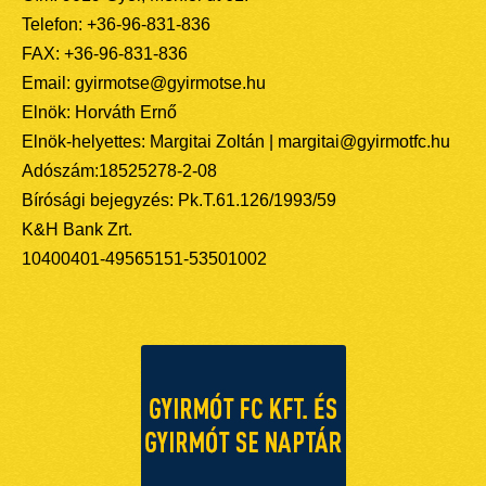
Telefon: +36-96-831-836
FAX: +36-96-831-836
Email: gyirmotse@gyirmotse.hu
Elnök: Horváth Ernő
Elnök-helyettes: Margitai Zoltán | margitai@gyirmotfc.hu
Adószám:18525278-2-08
Bírósági bejegyzés: Pk.T.61.126/1993/59
K&H Bank Zrt.
10400401-49565151-53501002