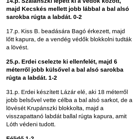
14.p. Szalánszki lépett ki a védők között,
majd Kecskés mellett jobb lábbal a bal alsó
sarokba rúgta a labdát. 0-2
17.p. Kiss B. beadására Bagó érkezett, majd
lőtt kapura, de a vendég védők blokkolni tudták
a lövést.
25.p. Erdei cselezte ki ellenfelét, majd 6
méterről jobb külsővel a bal alsó sarokba
rúgta a labdát. 1-2
31.p. Erdei készített Lázár elé, aki 18 méterről
jobb belsővel vette célba a bal alsó sarkot, de a
lövését Krupánszki blokkolta, majd a
visszapattanó labdát ballal rúgta kapura, amit
Lóth védeni tudott.
Félidő 1-2