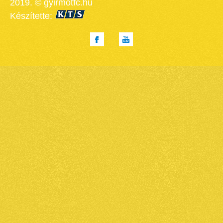
2019. © gyirmotfc.hu
Készítette: