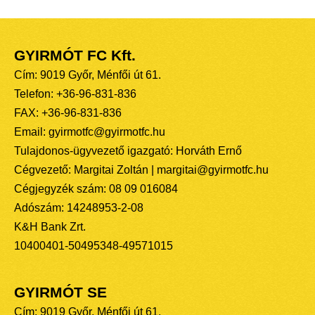
GYIRMÓT FC Kft.
Cím: 9019 Győr, Ménfői út 61.
Telefon: +36-96-831-836
FAX: +36-96-831-836
Email: gyirmotfc@gyirmotfc.hu
Tulajdonos-ügyvezető igazgató: Horváth Ernő
Cégvezető: Margitai Zoltán | margitai@gyirmotfc.hu
Cégjegyzék szám: 08 09 016084
Adószám: 14248953-2-08
K&H Bank Zrt.
10400401-50495348-49571015
GYIRMÓT SE
Cím: 9019 Győr, Ménfői út 61.