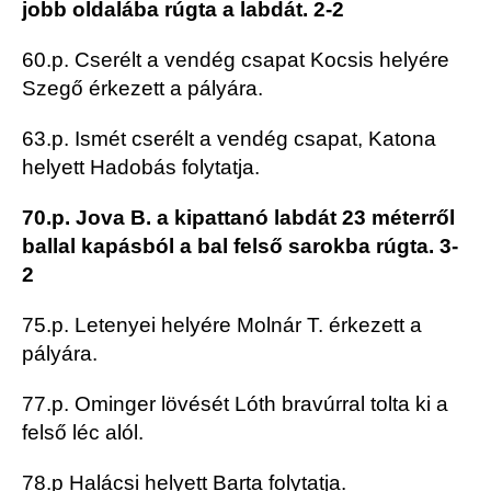
jobb oldalába rúgta a labdát. 2-2
60.p. Cserélt a vendég csapat Kocsis helyére
Szegő érkezett a pályára.
63.p. Ismét cserélt a vendég csapat, Katona
helyett Hadobás folytatja.
70.p. Jova B. a kipattanó labdát 23 méterről
ballal kapásból a bal felső sarokba rúgta. 3-
2
75.p. Letenyei helyére Molnár T. érkezett a
pályára.
77.p. Ominger lövését Lóth bravúrral tolta ki a
felső léc alól.
78.p Halácsi helyett Barta folytatja.