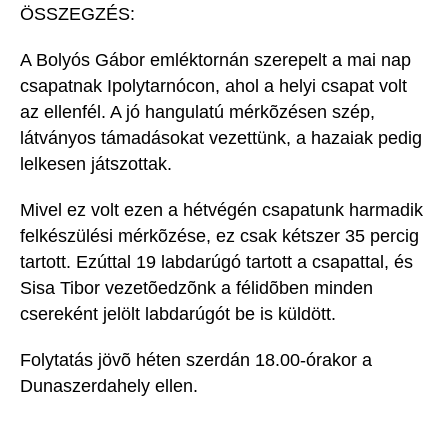
ÖSSZEGZÉS:
A Bolyós Gábor emléktornán szerepelt a mai nap
csapatnak Ipolytarnócon, ahol a helyi csapat volt
az ellenfél. A jó hangulatú mérkõzésen szép,
látványos támadásokat vezettünk, a hazaiak pedig
lelkesen játszottak.
Mivel ez volt ezen a hétvégén csapatunk harmadik
felkészülési mérkõzése, ez csak kétszer 35 percig
tartott. Ezúttal 19 labdarúgó tartott a csapattal, és
Sisa Tibor vezetõedzõnk a félidõben minden
csereként jelölt labdarúgót be is küldött.
Folytatás jövõ héten szerdán 18.00-órakor a
Dunaszerdahely ellen.