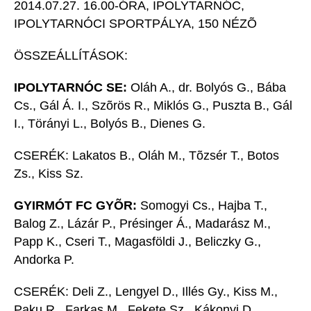
2014.07.27. 16.00-ÓRA, IPOLYTARNÓC,
IPOLYTARNÓCI SPORTPÁLYA, 150 NÉZÕ
ÖSSZEÁLLÍTÁSOK:
IPOLYTARNÓC SE:
Oláh A., dr. Bolyós G., Bába
Cs., Gál Á. I., Szõrös R., Miklós G., Puszta B., Gál
I., Törányi L., Bolyós B., Dienes G.
CSERÉK: Lakatos B., Oláh M., Tõzsér T., Botos
Zs., Kiss Sz.
GYIRMÓT FC GYÕR:
Somogyi Cs., Hajba T.,
Balog Z., Lázár P., Présinger Á., Madarász M.,
Papp K., Cseri T., Magasföldi J., Beliczky G.,
Andorka P.
CSERÉK: Deli Z., Lengyel D., Illés Gy., Kiss M.,
Paku R., Farkas M., Fekete Sz., Kákonyi D.