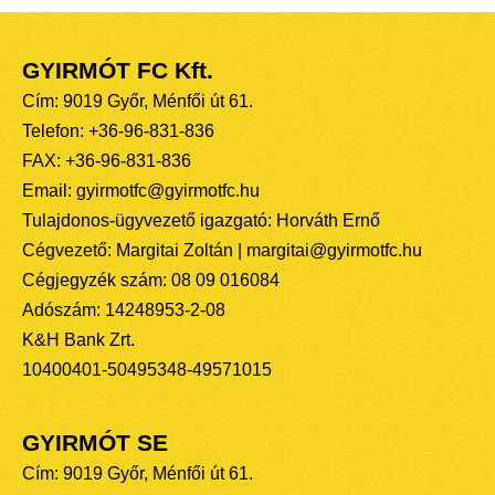
GYIRMÓT FC Kft.
Cím: 9019 Győr, Ménfői út 61.
Telefon: +36-96-831-836
FAX: +36-96-831-836
Email: gyirmotfc@gyirmotfc.hu
Tulajdonos-ügyvezető igazgató: Horváth Ernő
Cégvezető: Margitai Zoltán | margitai@gyirmotfc.hu
Cégjegyzék szám: 08 09 016084
Adószám: 14248953-2-08
K&H Bank Zrt.
10400401-50495348-49571015
GYIRMÓT SE
Cím: 9019 Győr, Ménfői út 61.