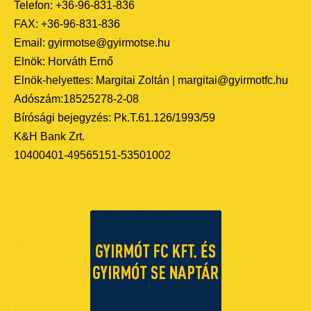
Telefon: +36-96-831-836
FAX: +36-96-831-836
Email: gyirmotse@gyirmotse.hu
Elnök: Horváth Ernő
Elnök-helyettes: Margitai Zoltán | margitai@gyirmotfc.hu
Adószám:18525278-2-08
Bírósági bejegyzés: Pk.T.61.126/1993/59
K&H Bank Zrt.
10400401-49565151-53501002