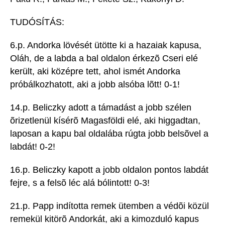
TUDÓSÍTÁS:
6.p. Andorka lövését ütötte ki a hazaiak kapusa,
Oláh, de a labda a bal oldalon érkezõ Cseri elé
került, aki középre tett, ahol ismét Andorka
próbálkozhatott, aki a jobb alsóba lõtt! 0-1!
14.p. Beliczky adott a támadást a jobb szélen
õrizetlenül kísérõ Magasföldi elé, aki higgadtan,
laposan a kapu bal oldalába rúgta jobb belsõvel a
labdát! 0-2!
16.p. Beliczky kapott a jobb oldalon pontos labdát
fejre, s a felsõ léc alá bólintott! 0-3!
21.p. Papp indította remek ütemben a védõi közül
remekül kitörõ Andorkát, aki a kimozduló kapus