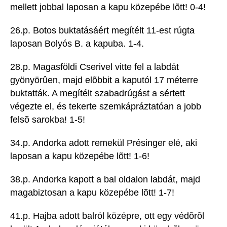
mellett jobbal laposan a kapu közepébe lõtt! 0-4!
26.p. Botos buktatásáért megítélt 11-est rúgta
laposan Bolyós B. a kapuba. 1-4.
28.p. Magasföldi Cserivel vitte fel a labdát
gyönyörûen, majd elõbbit a kaputól 17 méterre
buktatták. A megítélt szabadrúgást a sértett
végezte el, és tekerte szemkápráztatóan a jobb
felsõ sarokba! 1-5!
34.p. Andorka adott remekül Présinger elé, aki
laposan a kapu közepébe lõtt! 1-6!
38.p. Andorka kapott a bal oldalon labdát, majd
magabiztosan a kapu közepébe lõtt! 1-7!
41.p. Hajba adott balról középre, ott egy védõrõl