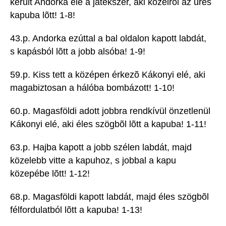
került Andorka elé a játékszer, aki közelrõl az üres
kapuba lõtt! 1-8!
43.p. Andorka ezúttal a bal oldalon kapott labdát,
s kapásból lõtt a jobb alsóba! 1-9!
59.p. Kiss tett a középen érkezõ Kákonyi elé, aki
magabiztosan a hálóba bombázott! 1-10!
60.p. Magasföldi adott jobbra rendkívül önzetlenül
Kákonyi elé, aki éles szögbõl lõtt a kapuba! 1-11!
63.p. Hajba kapott a jobb szélen labdát, majd
közelebb vitte a kapuhoz, s jobbal a kapu
közepébe lõtt! 1-12!
68.p. Magasföldi kapott labdát, majd éles szögbõl
félfordulatból lõtt a kapuba! 1-13!