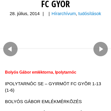
FC GYÕR
28. július, 2014
|
|
Hírarchívum
,
tudósítások
Bolyós Gábor emléktorna, Ipolytarnóc
IPOLYTARNÓC SE – GYIRMÓT FC GYÕR 1-13
(1-6)
BOLYÓS GÁBOR EMLÉKMÉRKÕZÉS