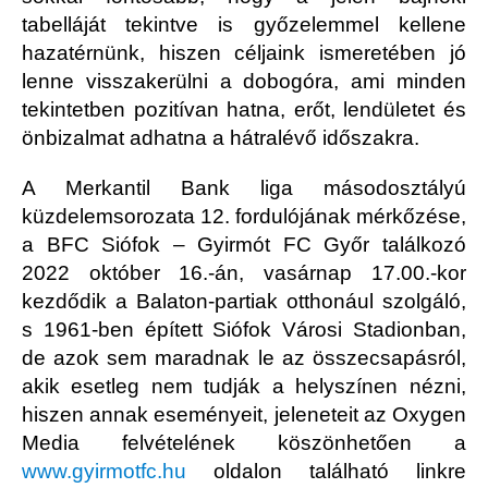
tabelláját tekintve is győzelemmel kellene
hazatérnünk, hiszen céljaink ismeretében jó
lenne visszakerülni a dobogóra, ami minden
tekintetben pozitívan hatna, erőt, lendületet és
önbizalmat adhatna a hátralévő időszakra.
A Merkantil Bank liga másodosztályú
küzdelemsorozata 12. fordulójának mérkőzése,
a BFC Siófok – Gyirmót FC Győr találkozó
2022 október 16.-án, vasárnap 17.00.-kor
kezdődik a Balaton-partiak otthonául szolgáló,
s 1961-ben épített Siófok Városi Stadionban,
de azok sem maradnak le az összecsapásról,
akik esetleg nem tudják a helyszínen nézni,
hiszen annak eseményeit, jeleneteit az Oxygen
Media felvételének köszönhetően a
www.gyirmotfc.hu
oldalon található linkre