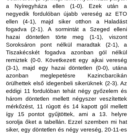
a Nyíregyháza ellen (1-0). Ezek után a
negyedik fordulóban újabb vereség az ETO
ellen (4-1), majd siker otthon a Haladást
fogadva (2-1). A sormintát a Szeged elleni
hazai döntetlen törte meg (1-1), viszont
Soroksáron pont nélkül maradtak (2-1), a
Tiszakécskét fogadva azonban gól nélkül
remiztek (0-0. Következett egy ajkai vereség
(3-1), majd egy hazai döntetlen (0-0), utána
azonban meglepetésre Kazincbarcikán
örülhettek első idegenbeli sikerüknek (2-3). Az
eddigi 11 fordulóban tehát négy győzelem és
három döntetlen mellett négyszer veszítettek
mérkőzést, 11 rúgott és 14 kapott gól mellett
így 15 pontot gyűjtöttek, ami a 13. helyre
sorolja őket a tabellán. Ezzel szemben mi hat
siker, egy döntetlen és négy vereség, 20-11-es