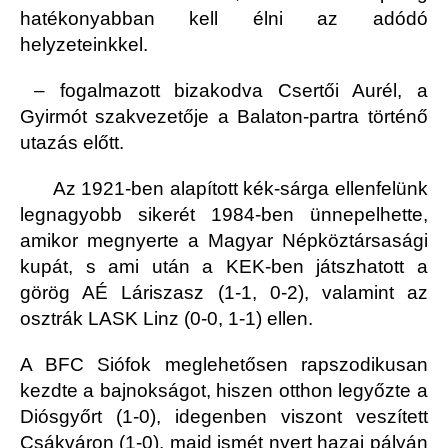
hatékonyabban kell élni az adódó
helyzeteinkkel.
– fogalmazott bizakodva Csertői Aurél, a
Gyirmót szakvezetője a Balaton-partra történő
utazás előtt.
Az 1921-ben alapított kék-sárga ellenfelünk
legnagyobb sikerét 1984-ben ünnepelhette,
amikor megnyerte a Magyar Népköztársasági
kupát, s ami után a KEK-ben játszhatott a
görög AÉ Láriszasz (1-1, 0-2), valamint az
osztrák LASK Linz (0-0, 1-1) ellen.
A BFC Siófok meglehetősen rapszodikusan
kezdte a bajnokságot, hiszen otthon legyőzte a
Diósgyőrt (1-0), idegenben viszont veszített
Csákváron (1-0), majd ismét nyert hazai pályán