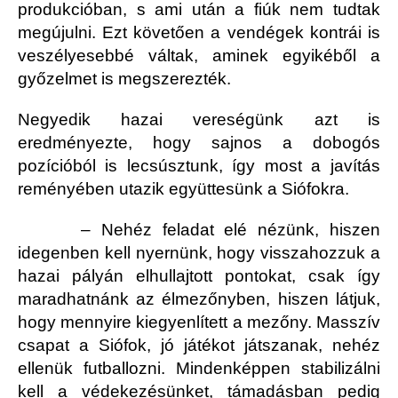
produkcióban, s ami után a fiúk nem tudtak
megújulni. Ezt követően a vendégek kontrái is
veszélyesebbé váltak, aminek egyikéből a
győzelmet is megszerezték.
Negyedik hazai vereségünk azt is
eredményezte, hogy sajnos a dobogós
pozícióból is lecsúsztunk, így most a javítás
reményében utazik együttesünk a Siófokra.
– Nehéz feladat elé nézünk, hiszen
idegenben kell nyernünk, hogy visszahozzuk a
hazai pályán elhullajtott pontokat, csak így
maradhatnánk az élmezőnyben, hiszen látjuk,
hogy mennyire kiegyenlített a mezőny. Masszív
csapat a Siófok, jó játékot játszanak, nehéz
ellenük futballozni. Mindenképpen stabilizálni
kell a védekezésünket, támadásban pedig