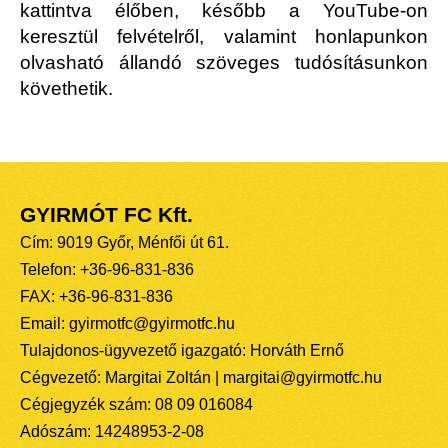
kattintva élőben, később a YouTube-on
keresztül felvételről, valamint honlapunkon
olvasható állandó szöveges tudósításunkon
követhetik.
GYIRMÓT FC Kft.
Cím: 9019 Győr, Ménfői út 61.
Telefon: +36-96-831-836
FAX: +36-96-831-836
Email: gyirmotfc@gyirmotfc.hu
Tulajdonos-ügyvezető igazgató: Horváth Ernő
Cégvezető: Margitai Zoltán | margitai@gyirmotfc.hu
Cégjegyzék szám: 08 09 016084
Adószám: 14248953-2-08