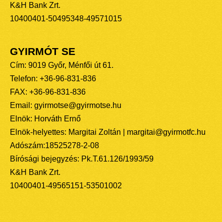
K&H Bank Zrt.
10400401-50495348-49571015
GYIRMÓT SE
Cím: 9019 Győr, Ménfői út 61.
Telefon: +36-96-831-836
FAX: +36-96-831-836
Email: gyirmotse@gyirmotse.hu
Elnök: Horváth Ernő
Elnök-helyettes: Margitai Zoltán | margitai@gyirmotfc.hu
Adószám:18525278-2-08
Bírósági bejegyzés: Pk.T.61.126/1993/59
K&H Bank Zrt.
10400401-49565151-53501002