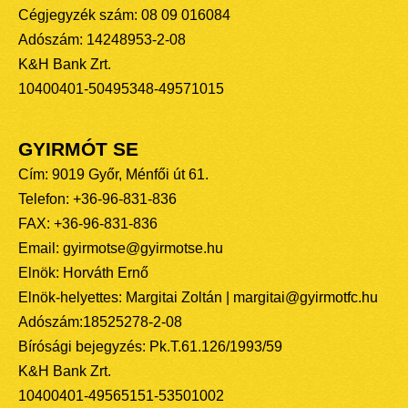
Cégjegyzék szám: 08 09 016084
Adószám: 14248953-2-08
K&H Bank Zrt.
10400401-50495348-49571015
GYIRMÓT SE
Cím: 9019 Győr, Ménfői út 61.
Telefon: +36-96-831-836
FAX: +36-96-831-836
Email: gyirmotse@gyirmotse.hu
Elnök: Horváth Ernő
Elnök-helyettes: Margitai Zoltán | margitai@gyirmotfc.hu
Adószám:18525278-2-08
Bírósági bejegyzés: Pk.T.61.126/1993/59
K&H Bank Zrt.
10400401-49565151-53501002