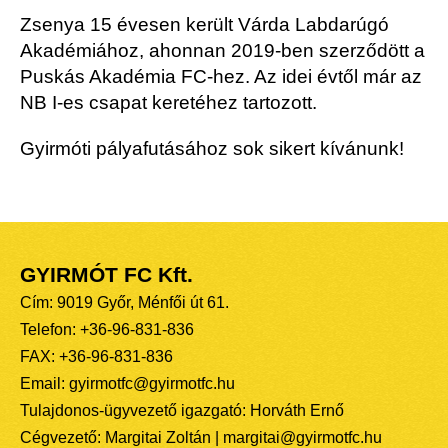
Zsenya 15 évesen került Várda Labdarúgó
Akadémiához, ahonnan 2019-ben szerződött a
Puskás Akadémia FC-hez. Az idei évtől már az
NB I-es csapat keretéhez tartozott.
Gyirmóti pályafutásához sok sikert kívánunk!
GYIRMÓT FC Kft.
Cím: 9019 Győr, Ménfői út 61.
Telefon: +36-96-831-836
FAX: +36-96-831-836
Email: gyirmotfc@gyirmotfc.hu
Tulajdonos-ügyvezető igazgató: Horváth Ernő
Cégvezető: Margitai Zoltán | margitai@gyirmotfc.hu