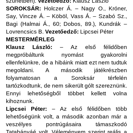
szünetben).
Vezetőedző:
Klausz László
SOROKSÁR:
Holczer Á. – Nagy O., Króner,
Say, Vincze Á. – Köböl, Vass Á. – Szabó Sz.,
Bagi (Halmai Á., 60; Dobos, 89.), Kundrák –
Lovrencsics B.
Vezetőedző:
Lipcsei Péter
MESTERMÉRLEG
Klausz László:
– Az első félidőben
megpróbáltunk nyomást gyakorolni
ellenfelünkre, de a hibáink miatt ezt nem tudtuk
megoldani. A második játékrészben
folyamatosan a Soroksár térfelén
tartózkodtunk, de nem sikerült gólt szereznünk.
Ennyi lehetőségből többet kellett volna
kihoznunk.
Lipcsei Péter:
– Az első félidőben több
lehetőségünk volt, a második azonban már a
veszélyes pontrúgásaira támaszkodó
Tatabányáé volt. Véleményem szerint reális a