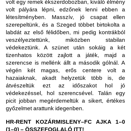
volt egy remek ékszerdobozban, kiváló élmény
volt pályára lépni, edzőnek lenni ebben a
létesítményben. Masszív, jó csapat ellen
szerepeltünk, és a Szeged többet birtokolta a
labdát az első félidőben, mi pedig kontrákból
veszélyeztettünk, miközben stabilan
védekeztünk. A szünet után sokáig a két
tizenhatos között zajlott a játék, majd a
szerencse is mellénk állt a második gólnál. A
végén két magas, erős centere volt a
hazaiaknak, akadt helyzetük több is, de
átvészeltük ezt az időszakot hol jó
védekezéssel, hol szerencsével. Talán egy
picit jobban megérdemeltük a sikert, értékes
győzelmet arattunk idegenben.
HR-RENT KOZÁRMISLENY–FC AJKA 1–0
(1–0) –
ÖSSZEFOGLALÓ ITT!