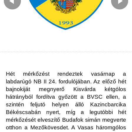
Hét mérkőzést rendeztek vasárnap a
labdarúgó NB II 24. fordulójában. Az előző hét
bajnokiját megnyerő Kisvárda kétgólos
hátrányból fordítva győzött a BVSC ellen, a
szintén feljutó helyen álló Kazincbarcika
Békéscsabán nyert, míg a legutóbbi hét
mérkőzését elveszítő Budafok simán megverte
otthon a Mezőkövesdet. A Vasas háromgólos