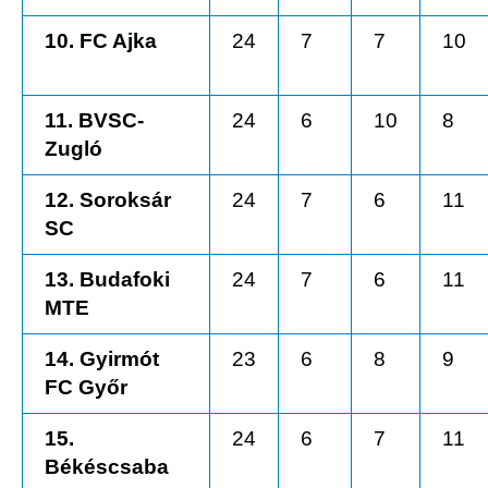
10. FC Ajka
24
7
7
10
11. BVSC-
24
6
10
8
Zugló
12. Soroksár
24
7
6
11
SC
13. Budafoki
24
7
6
11
MTE
14. Gyirmót
23
6
8
9
FC Győr
15.
24
6
7
11
Békéscsaba