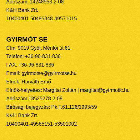
Adószám: 14248953-2-08
K&H Bank Zrt.
10400401-50495348-49571015
GYIRMÓT SE
Cím: 9019 Győr, Ménfői út 61.
Telefon: +36-96-831-836
FAX: +36-96-831-836
Email: gyirmotse@gyirmotse.hu
Elnök: Horváth Ernő
Elnök-helyettes: Margitai Zoltán | margitai@gyirmotfc.hu
Adószám:18525278-2-08
Bírósági bejegyzés: Pk.T.61.126/1993/59
K&H Bank Zrt.
10400401-49565151-53501002