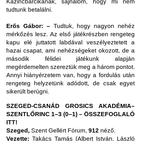
Kazincbarcikának, sajnálom, hogy mi nem
tudtunk betalálni.
Erős Gábor: –
Tudtuk, hogy nagyon nehéz
mérkőzés lesz. Az első játékrészben rengeteg
kapu elé juttatott labdával veszélyeztetett a
hazai csapat, ami nehézségeket okozott, de a
második félidei játékunk alapján
megérdemelten szereztük meg a három pontot.
Annyi hiányérzetem van, hogy a fordulás után
rengeteg helyzetünk adódott, de csak egyet
sikerült berúgni.
SZEGED-CSANÁD GROSICS AKADÉMIA–
SZENTLŐRINC 1–3 (0–1) –
ÖSSZEFOGLALÓ
ITT!
Szeged,
Szent Gellért Fórum,
912
néző.
Vezette:
Takács Tamás (Albert István, László