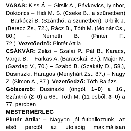
VASAS:
Kiss Á. – Girsik A., Pávkovics, Iyinbor,
Doktorics – Hidi M. S. (Cseke B., a szünetben)
– Barkóczi B. (Szánthó, a szünetben), Urblík J.
(Berecz Zs., 72.), Rácz B., Tóth M. (Molnár Cs.,
80.) – Németh B. (Pintér F.,
72.).
Vezetőedző:
Pintér Attila
CSÁKVÁR:
Zelizi – Szalai P., Pál B., Karacs,
Varga B. – Farkas A. (Baracskai, 87.), Major M.
(Gazdag V., 70.) – Szabó B. (Szakály D., 58.),
Dusinszki, Haragos (Menyhárt Zs., 87.) – Nagy
Z. (Simon A., 87.).
Vezetőedző:
Tóth Balázs
Gólszerző:
Dusinszki (öngól,
1–0
) a 16.,
Szánthó (
2–0
) a 66., Tóth M. (11-esből,
3–0
) a
77. percben
MESTERMÉRLEG
Pintér Attila
: – Nagyon jól futballoztunk, az
első perctől az utolsóig maximálisan