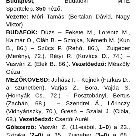
Budapest,
Budafoki MTE
Sporttelep,
350
néző.
Vezette:
Móri Tamás (Bertalan Dávid, Nagy
Viktor)
BUDAFOK:
Dúzs – Fekete M., Lorentz M.,
Kalmár O., Oláh B. – Sztojka, Németh M. (Kun
B., 86.) – Szűcs P. (Rehó, 86.), Zuigeber
(Merényi, 72.), Rétyi R. (Kovács D., 74.) –
Vasvári Z. (Elek B., 86.).
Vezetőedző:
Mészöly
Géza
MEZŐKÖVESD:
Juhász I. – Kojnok (Farkas D.,
a szünetben), Varjas Z., Bora, Vajda S.
(Hornyák Cs., 72.) – Posztobányi, Bertus
(Zachán, 68.) – Szendrei Á., Lőrinczy
(Vidnyánszky, 70.), Gresó – Szalai J. (Cibla,
68.).
Vezetőedző:
Csertői Aurél
Gólszerző:
Vasvári Z. (11-esből,
1–0
) a 23.,
Sztojka
(
2–0
) a 35., Zuigeber (
3–0
) a 68.,