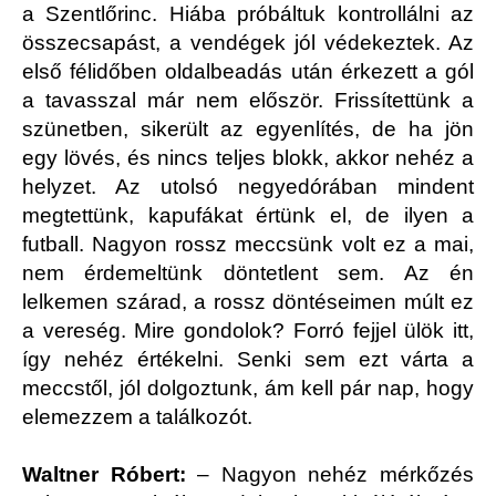
a Szentlőrinc. Hiába próbáltuk kontrollálni az
összecsapást, a vendégek jól védekeztek. Az
első félidőben oldalbeadás után érkezett a gól
a tavasszal már nem először. Frissítettünk a
szünetben, sikerült az egyenlítés, de ha jön
egy lövés, és nincs teljes blokk, akkor nehéz a
helyzet. Az utolsó negyedórában mindent
megtettünk, kapufákat értünk el, de ilyen a
futball. Nagyon rossz meccsünk volt ez a mai,
nem érdemeltünk döntetlent sem. Az én
lelkemen szárad, a rossz döntéseimen múlt ez
a vereség. Mire gondolok? Forró fejjel ülök itt,
így nehéz értékelni. Senki sem ezt várta a
meccstől, jól dolgoztunk, ám kell pár nap, hogy
elemezzem a találkozót.
Waltner Róbert:
– Nagyon nehéz mérkőzés