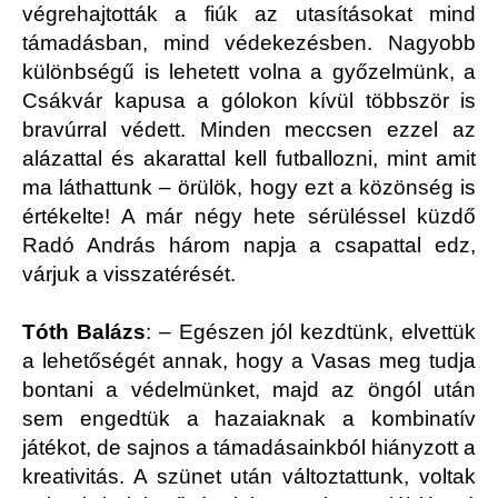
végrehajtották a fiúk az utasításokat mind
támadásban, mind védekezésben. Nagyobb
különbségű is lehetett volna a győzelmünk, a
Csákvár kapusa a gólokon kívül többször is
bravúrral védett. Minden meccsen ezzel az
alázattal és akarattal kell futballozni, mint amit
ma láthattunk – örülök, hogy ezt a közönség is
értékelte! A már négy hete sérüléssel küzdő
Radó András három napja a csapattal edz,
várjuk a visszatérését.
Tóth Balázs
: – Egészen jól kezdtünk, elvettük
a lehetőségét annak, hogy a Vasas meg tudja
bontani a védelmünket, majd az öngól után
sem engedtük a hazaiaknak a kombinatív
játékot, de sajnos a támadásainkból hiányzott a
kreativitás. A szünet után változtattunk, voltak