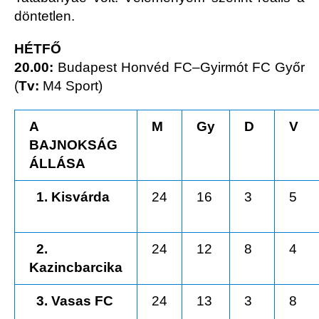
döntetlen.
HÉTFŐ
20.00:
Budapest Honvéd FC–Gyirmót FC Győr
(
Tv:
M4 Sport)
A
M
Gy
D
V
BAJNOKSÁG
ÁLLÁSA
1. Kisvárda
24
16
3
5
2.
24
12
8
4
Kazincbarcika
3. Vasas FC
24
13
3
8