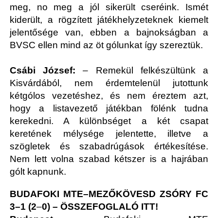
meg, no meg a jól sikerült cseréink. Ismét
kiderült, a rögzített játékhelyzeteknek kiemelt
jelentősége van, ebben a bajnokságban a
BVSC ellen mind az öt gólunkat így szereztük.
Csábi József:
– Remekül felkészültünk a
Kisvárdából, nem érdemtelenül jutottunk
kétgólos vezetéshez, és nem éreztem azt,
hogy a listavezető játékban fölénk tudna
kerekedni. A különbséget a két csapat
keretének mélysége jelentette, illetve a
szögletek és szabadrúgások értékesítése.
Nem lett volna szabad kétszer is a hajrában
gólt kapnunk.
BUDAFOKI MTE–MEZŐKÖVESD ZSÓRY FC
3–1 (2
–
0) –
ÖSSZEFOGLALÓ ITT!