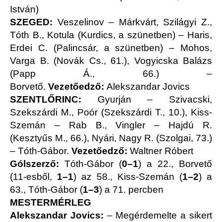
István)
SZEGED:
Veszelinov – Márkvárt, Szilágyi Z.,
Tóth B., Kotula (Kurdics, a szünetben) – Haris,
Erdei C. (Palincsár, a szünetben) – Mohos,
Varga B. (Novák Cs., 61.), Vogyicska Balázs
(Papp Á., 66.) –
Borvető.
Vezetőedző:
Alekszandar Jovics
SZENTLŐRINC:
Gyurján – Szivacski,
Szekszárdi M., Poór (Szekszárdi T., 10.), Kiss-
Szemán – Rab B., Vingler – Hajdú R.
(Kesztyűs M., 66.), Nyári, Nagy R. (Szolgai, 73.)
– Tóth-Gábor.
Vezetőedző:
Waltner Róbert
Gólszerző:
Tóth-Gábor (
0–1
)
a 22., Borvető
(11-esből,
1–1
) az 58., Kiss-Szemán (
1–2
) a
63., Tóth-Gábor (
1–3
) a 71. percben
MESTERMÉRLEG
Alekszandar Jovics:
– Megérdemelte a sikert