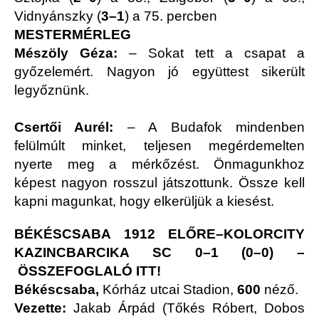
Vidnyánszky (
3–1
)
a 75. percben
MESTERMÉRLEG
Mészöly Géza:
– Sokat tett a csapat a
győzelemért. Nagyon jó együttest sikerült
legyőznünk.
Csertői Aurél:
– A Budafok mindenben
felülmúlt minket, teljesen megérdemelten
nyerte meg a mérkőzést. Önmagunkhoz
képest nagyon rosszul játszottunk. Össze kell
kapni magunkat, hogy elkerüljük a kiesést.
BÉKÉSCSABA 1912 ELŐRE–KOLORCITY
KAZINCBARCIKA SC 0–1 (0–0) –
ÖSSZEFOGLALÓ ITT!
Békéscsaba,
Kórház utcai Stadion,
600
néző.
Vezette:
Jakab Árpád (Tőkés Róbert, Dobos