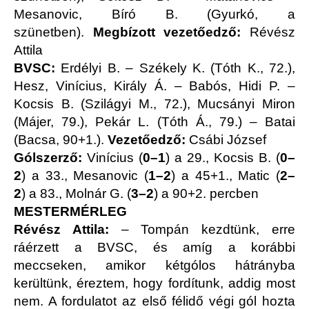
Mesanovic, Bíró B. (Gyurkó, a
szünetben).
Megbízott vezetőedző:
Révész
Attila
BVSC:
Erdélyi B. – Székely K. (Tóth K., 72.),
Hesz, Vinícius, Király Á. – Babós, Hidi P. –
Kocsis B. (Szilágyi M., 72.), Mucsányi Miron
(Májer, 79.), Pekár L. (Tóth Á., 79.) – Batai
(Bacsa, 90+1.).
Vezetőedző:
Csábi József
Gólszerző:
Vinícius (
0–1
) a 29., Kocsis B. (
0–
2
)
a 33., Mesanovic (
1–2
)
a 45+1., Matic
(
2–
2
)
a 83., Molnár G. (
3–2
) a 90+2. percben
MESTERMÉRLEG
Révész Attila:
– Tompán kezdtünk, erre
ráérzett a BVSC, és amíg a korábbi
meccseken, amikor kétgólos hátrányba
kerültünk, éreztem, hogy fordítunk, addig most
nem. A fordulatot az első félidő végi gól hozta