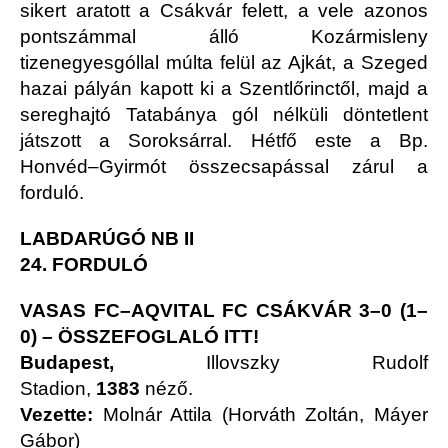
sikert aratott a Csákvár felett, a vele azonos
pontszámmal álló Kozármisleny
tizenegyesgóllal múlta felül az Ajkát, a Szeged
hazai pályán kapott ki a Szentlőrinctől, majd a
sereghajtó Tatabánya gól nélküli döntetlent
játszott a Soroksárral. Hétfő este a Bp.
Honvéd–Gyirmót összecsapással zárul a
forduló.
LABDARÚGÓ NB II
24. FORDULÓ
VASAS FC–AQVITAL FC CSÁKVÁR 3–0 (1–
0) –
ÖSSZEFOGLALÓ ITT!
Budapest,
Illovszky Rudolf
Stadion,
1383
néző.
Vezette:
Molnár Attila (Horváth Zoltán, Máyer
Gábor)