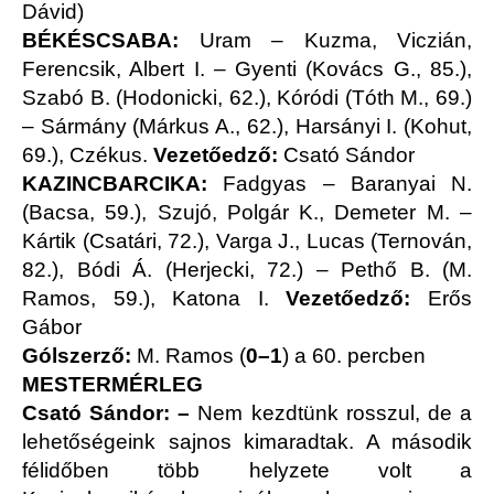
Dávid)
BÉKÉSCSABA:
Uram – Kuzma, Viczián,
Ferencsik, Albert I. – Gyenti (Kovács G., 85.),
Szabó B. (Hodonicki, 62.), Kóródi (Tóth M., 69.)
– Sármány (Márkus A., 62.), Harsányi I. (Kohut,
69.), Czékus.
Vezetőedző:
Csató Sándor
KAZINCBARCIKA:
Fadgyas – Baranyai N.
(Bacsa, 59.), Szujó, Polgár K., Demeter M. –
Kártik (Csatári, 72.), Varga J., Lucas (Ternován,
82.), Bódi Á. (Herjecki, 72.) – Pethő B. (M.
Ramos, 59.), Katona I.
Vezetőedző:
Erős
Gábor
Gólszerző:
M. Ramos (
0–1
) a 60. percben
MESTERMÉRLEG
Csató Sándor: –
Nem kezdtünk rosszul, de a
lehetőségeink sajnos kimaradtak. A második
félidőben több helyzete volt a