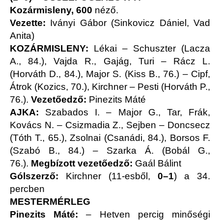
Kozármisleny, 600
néző.
Vezette:
Iványi Gábor (Sinkovicz Dániel, Vad
Anita)
KOZÁRMISLENY:
Lékai – Schuszter (Lacza
A., 84.), Vajda R., Gajág, Turi – Rácz L.
(Horváth D., 84.), Major S. (Kiss B., 76.) – Cipf,
Átrok (Kozics, 70.), Kirchner – Pesti (Horváth P.,
76.).
Vezetőedző:
Pinezits Máté
AJKA:
Szabados I. – Major G., Tar, Frák,
Kovács N. – Csizmadia Z., Sejben – Doncsecz
(Tóth T., 65.), Zsolnai (Csanádi, 84.), Borsos F.
(Szabó B., 84.) – Szarka Á. (Bobál G.,
76.).
Megbízott vezetőedző:
Gaál Bálint
Gólszerző:
Kirchner (11-esből,
0–1
) a 34.
percben
MESTERMÉRLEG
Pinezits Máté:
– Hetven percig minőségi