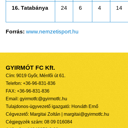
16. Tatabánya
24
6
4
14
Forrás:
www.nemzetisport.hu
GYIRMÓT FC Kft.
Cím: 9019 Győr, Ménfői út 61.
Telefon: +36-96-831-836
FAX: +36-96-831-836
Email: gyirmotfc@gyirmotfc.hu
Tulajdonos-ügyvezető igazgató: Horváth Ernő
Cégvezető: Margitai Zoltán | margitai@gyirmotfc.hu
Cégjegyzék szám: 08 09 016084