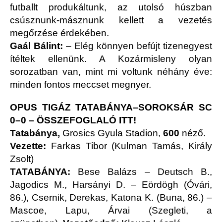
futballt produkáltunk, az utolsó húszban
csúsznunk-másznunk kellett a vezetés
megőrzése érdekében.
Gaál Bálint:
– Elég könnyen befújt tizenegyest
ítéltek ellenünk. A Kozármisleny olyan
sorozatban van, mint mi voltunk néhány éve:
minden fontos meccset megnyer.
OPUS TIGÁZ TATABÁNYA–SOROKSÁR SC
0–0 –
ÖSSZEFOGLALÓ ITT!
Tatabánya,
Grosics Gyula Stadion,
600
néző.
Vezette:
Farkas Tibor (Kulman Tamás, Király
Zsolt)
TATABÁNYA:
Bese Balázs – Deutsch B.,
Jagodics M., Harsányi D. – Eördögh (Óvári,
86.), Csernik, Derekas, Katona K. (Buna, 86.) –
Mascoe, Lapu, Árvai (Szegleti, a