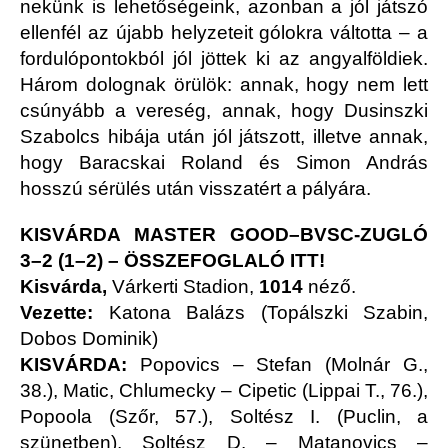
nekünk is lehetőségeink, azonban a jól játszó
ellenfél az újabb helyzeteit gólokra váltotta – a
fordulópontokból jól jöttek ki az angyalföldiek.
Három dolognak örülök: annak, hogy nem lett
csúnyább a vereség, annak, hogy Dusinszki
Szabolcs hibája után jól játszott, illetve annak,
hogy Baracskai Roland és Simon András
hosszú sérülés után visszatért a pályára.
KISVÁRDA MASTER GOOD–BVSC-ZUGLÓ
3–2 (1–2)
–
ÖSSZEFOGLALÓ ITT!
Kisvárda,
Várkerti Stadion,
1014
néző.
Vezette:
Katona Balázs (Topálszki Szabin,
Dobos Dominik)
KISVÁRDA:
Popovics – Stefan (Molnár G.,
38.), Matic, Chlumecky – Cipetic (Lippai T., 76.),
Popoola (Szőr, 57.), Soltész I. (Puclin, a
szünetben), Soltész D. – Matanovics –