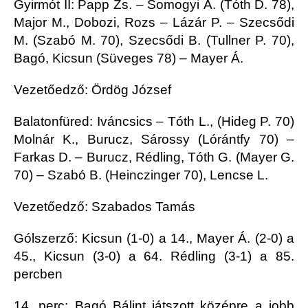
Gyirmót II: Papp Zs. – Somogyi Á. (Tóth D. 78),
Major M., Dobozi, Rozs – Lázár P. – Szecsődi
M. (Szabó M. 70), Szecsődi B. (Tullner P. 70),
Bagó, Kicsun (Süveges 78) – Mayer Á.
Vezetőedző: Ördög József
Balatonfüred: Iváncsics – Tóth L., (Hideg P. 70)
Molnár K., Burucz, Sárossy (Lórántfy 70) –
Farkas D. – Burucz, Rédling, Tóth G. (Mayer G.
70) – Szabó B. (Heinczinger 70), Lencse L.
Vezetőedző: Szabados Tamás
Gólszerző: Kicsun (1-0) a 14., Mayer Á. (2-0) a
45., Kicsun (3-0) a 64. Rédling (3-1) a 85.
percben
14. perc: Bagó Bálint játszott középre a jobb