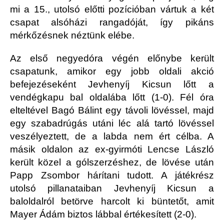
mi a 15., utolsó előtti pozícióban vártuk a két
csapat alsóházi rangadóját, így pikáns
mérkőzésnek néztünk elébe.
Az első negyedóra végén előnybe került
csapatunk, amikor egy jobb oldali akció
befejezéseként Jevhenyíj Kicsun lőtt a
vendégkapu bal oldalába lőtt (1-0). Fél óra
elteltével Bagó Bálint egy távoli lövéssel, majd
egy szabadrúgás utáni léc alá tartó lövéssel
veszélyeztett, de a labda nem ért célba. A
másik oldalon az ex-gyirmóti Lencse László
került közel a gólszerzéshez, de lövése után
Papp Zsombor hárítani tudott. A játékrész
utolsó pillanataiban Jevhenyíj Kicsun a
baloldalról betörve harcolt ki büntetőt, amit
Mayer Ádám biztos lábbal értékesített (2-0).