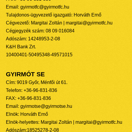
Email: gyirmotfc@gyirmotfc.hu
Tulajdonos-ügyvezető igazgató: Horváth Ernő
Cégvezető: Margitai Zoltán | margitai@gyirmotfc.hu
Cégjegyzék szám: 08 09 016084
Adószám: 14248953-2-08
K&H Bank Zrt.
10400401-50495348-49571015
GYIRMÓT SE
Cím: 9019 Győr, Ménfői út 61.
Telefon: +36-96-831-836
FAX: +36-96-831-836
Email: gyirmotse@gyirmotse.hu
Elnök: Horváth Ernő
Elnök-helyettes: Margitai Zoltán | margitai@gyirmotfc.hu
Adószám:18525278-2-08