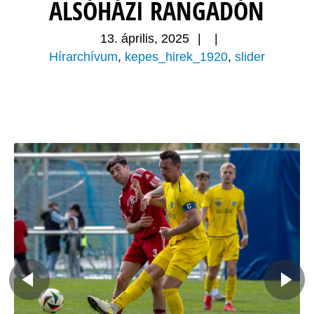
ALSÓHÁZI RANGADÓN
13. április, 2025
|
|
Hírarchívum
,
kepes_hirek_1920
,
slider