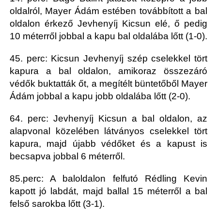
oldalról, Mayer Ádám estében továbbított a bal
oldalon érkező Jevhenyíj Kicsun elé, ő pedig
10 méterről jobbal a kapu bal oldalába lőtt (1-0).
45. perc: Kicsun Jevhenyíj szép cselekkel tört
kapura a bal oldalon, amikoraz összezáró
védők buktatták őt, a megítélt büntetőből Mayer
Ádám jobbal a kapu jobb oldalába lőtt (2-0).
64. perc: Jevhenyíj Kicsun a bal oldalon, az
alapvonal közelében látványos cselekkel tört
kapura, majd újabb védőket és a kapust is
becsapva jobbal 6 méterről.
85.perc: A baloldalon felfutó Rédling Kevin
kapott jó labdát, majd ballal 15 méterről a bal
felső sarokba lőtt (3-1).