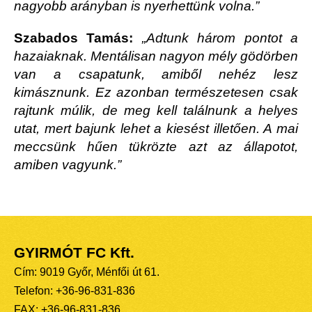
nagyobb arányban is nyerhettünk volna.”
Szabados Tamás:
„Adtunk három pontot a
hazaiaknak. Mentálisan nagyon mély gödörben
van a csapatunk, amiből nehéz lesz
kimásznunk. Ez azonban természetesen csak
rajtunk múlik, de meg kell találnunk a helyes
utat, mert bajunk lehet a kiesést illetően. A mai
meccsünk hűen tükrözte azt az állapotot,
amiben vagyunk.”
GYIRMÓT FC Kft.
Cím: 9019 Győr, Ménfői út 61.
Telefon: +36-96-831-836
FAX: +36-96-831-836