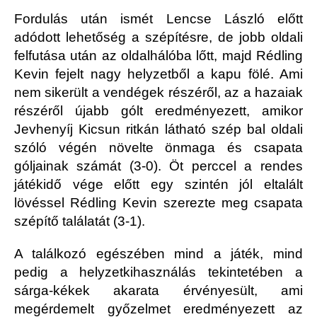
Fordulás után ismét Lencse László előtt
adódott lehetőség a szépítésre, de jobb oldali
felfutása után az oldalhálóba lőtt, majd Rédling
Kevin fejelt nagy helyzetből a kapu fölé. Ami
nem sikerült a vendégek részéről, az a hazaiak
részéről újabb gólt eredményezett, amikor
Jevhenyíj Kicsun ritkán látható szép bal oldali
szóló végén növelte önmaga és csapata
góljainak számát (3-0). Öt perccel a rendes
játékidő vége előtt egy szintén jól eltalált
lövéssel Rédling Kevin szerezte meg csapata
szépítő találatát (3-1).
A találkozó egészében mind a játék, mind
pedig a helyzetkihasználás tekintetében a
sárga-kékek akarata érvényesült, ami
megérdemelt győzelmet eredményezett az