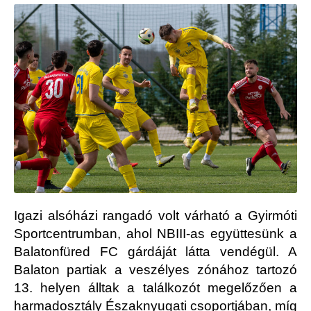
Igazi alsóházi rangadó volt várható a Gyirmóti
Sportcentrumban, ahol NBIII-as együttesünk a
Balatonfüred FC gárdáját látta vendégül. A
Balaton partiak a veszélyes zónához tartozó
13. helyen álltak a találkozót megelőzően a
harmadosztály Északnyugati csoportjában, míg