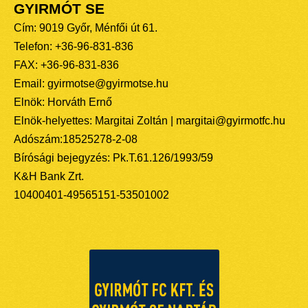
GYIRMÓT SE
Cím: 9019 Győr, Ménfői út 61.
Telefon: +36-96-831-836
FAX: +36-96-831-836
Email: gyirmotse@gyirmotse.hu
Elnök: Horváth Ernő
Elnök-helyettes: Margitai Zoltán | margitai@gyirmotfc.hu
Adószám:18525278-2-08
Bírósági bejegyzés: Pk.T.61.126/1993/59
K&H Bank Zrt.
10400401-49565151-53501002