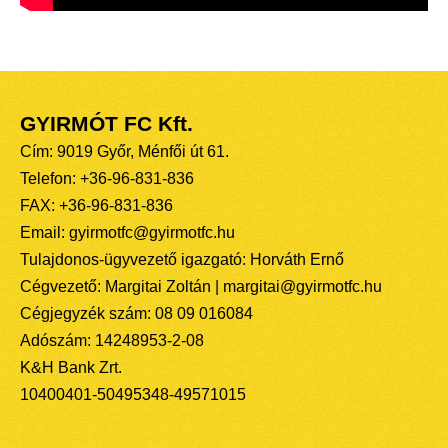
GYIRMÓT FC Kft.
Cím: 9019 Győr, Ménfői út 61.
Telefon: +36-96-831-836
FAX: +36-96-831-836
Email: gyirmotfc@gyirmotfc.hu
Tulajdonos-ügyvezető igazgató: Horváth Ernő
Cégvezető: Margitai Zoltán | margitai@gyirmotfc.hu
Cégjegyzék szám: 08 09 016084
Adószám: 14248953-2-08
K&H Bank Zrt.
10400401-50495348-49571015