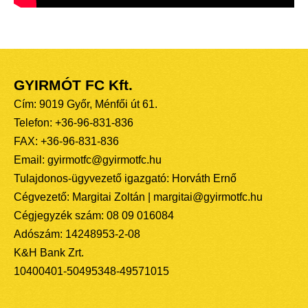
GYIRMÓT FC Kft.
Cím: 9019 Győr, Ménfői út 61.
Telefon: +36-96-831-836
FAX: +36-96-831-836
Email: gyirmotfc@gyirmotfc.hu
Tulajdonos-ügyvezető igazgató: Horváth Ernő
Cégvezető: Margitai Zoltán | margitai@gyirmotfc.hu
Cégjegyzék szám: 08 09 016084
Adószám: 14248953-2-08
K&H Bank Zrt.
10400401-50495348-49571015