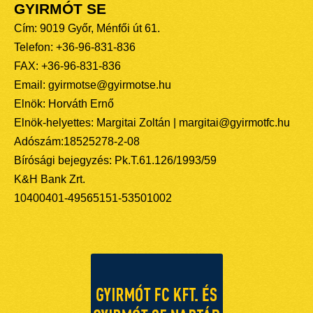
GYIRMÓT SE
Cím: 9019 Győr, Ménfői út 61.
Telefon: +36-96-831-836
FAX: +36-96-831-836
Email: gyirmotse@gyirmotse.hu
Elnök: Horváth Ernő
Elnök-helyettes: Margitai Zoltán | margitai@gyirmotfc.hu
Adószám:18525278-2-08
Bírósági bejegyzés: Pk.T.61.126/1993/59
K&H Bank Zrt.
10400401-49565151-53501002