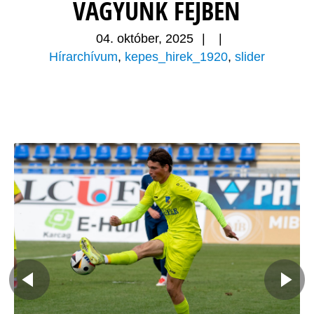
VAGYUNK FEJBEN
04. október, 2025
|
|
Hírarchívum
,
kepes_hirek_1920
,
slider