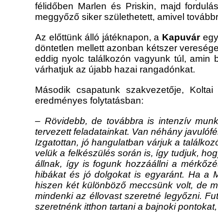
félidőben Marlen és Priskin, majd fordulá
meggyőző siker születhetett, amivel továbbr
Az előttünk álló játéknapon, a
Kapuvár
együ
döntetlen mellett azonban kétszer vereséget
eddig nyolc találkozón vagyunk túl, amin 
várhatjuk az újabb hazai rangadónkat.
Második csapatunk szakvezetője, Koltai
eredményes folytatásban:
– Rövidebb, de továbbra is intenzív munk
tervezett feladatainkat. Van néhány javulófé
Izgatottan, jó hangulatban várjuk a találkoz
velük a felkészülés során is, így tudjuk, h
állnak, így is fogunk hozzáállni a mérkőz
hibákat és jó dolgokat is egyaránt. Ha a 
hiszen két különböző meccsünk volt, de mé
mindenki az éllovast szeretné legyőzni. Fut
szeretnénk itthon tartani a bajnoki pontoka