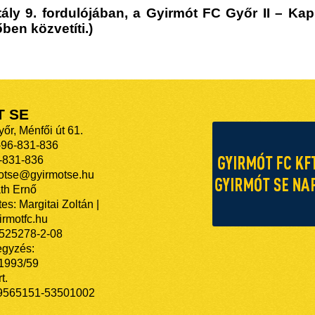
ly 9. fordulójában, a Gyirmót FC Győr II – Ka
ben közvetíti.)
T SE
őr, Ménfői út 61.
-96-831-836
-831-836
motse@gyirmotse.hu
th Ernő
es: Margitai Zoltán |
rmotfc.hu
525278-2-08
egyzés:
/1993/59
t.
9565151-53501002