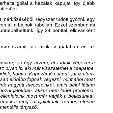
rhelte góllal a hazaiak kapuját, így újabb
üttesünk.
ét mérkőzéséből négyszer tudott győzni, egy
yen áll a bajnoki tabellán. Ezzel szemben mi
nnepelhettünk, így 24 ponttal, éllovasként
zésre számít, de bízik csapatában és az
sünkre, és úgy érzem, el tudtuk végezni a
sz olyan is, aki már visszatérhet a csapatba.
tudjuk, hogy a Kapuvár jó csapat, játszottunk
tosan előrébb fognak végezni, mint ahol most
ünk hagyott meccseinket, amin belül láttam
 hozni játékban, akkor nem lehet probléma,
llenfeleink most már várják a botlásunkat,
 érni kell még fiataljainknak. Természetesen
 mentális tényező.