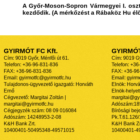
A Győr-Moson-Sopron Vármegyei I. osztá
kezdődik. (A mérkőzést a Rábaköz Hu élő
GYIRMÓT FC Kft.
GYIRMÓ
Cím: 9019 Győr, Ménfői út 61.
Cím: 9019 Gy
Telefon: +36-96-831-836
Telefon: +36
FAX: +36-96-831-836
FAX: +36-96
Email: gyirmotfc@gyirmotfc.hu
Email: gyir
Tulajdonos-ügyvezető igazgató: Horváth
Elnök: Horvá
Ernő
Elnök-helyett
Cégvezető: Margitai Zoltán |
margitai@gyi
margitai@gyirmotfc.hu
Adószám:18
Cégjegyzék szám: 08 09 016084
Bírósági bej
Adószám: 14248953-2-08
Pk.T.61.126
K&H Bank Zrt.
K&H Bank Zr
10400401-50495348-49571015
10400401-4