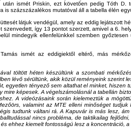
s után ismét Priskin, ezt követően pedig Tóth D. te
a is százszázalékos mutatóval áll a tabella élén egy
ttesét látjuk vendégül, amely az eddig lejátszott h
 szenvedett, így 13 pontot szerzett, amivel a 6. hel
belül mindegyik ellenfelünkkel szemben győztesen ü
 Tamás ismét az eddigiektől eltérő, más mérkő
ával töltött héten készültünk a szombati mérkőzé
lben lévő sérültünk, akik közül reményeink szerint le
ót, egyetlen tényező sem altathat el minket, hiszen 
ogy mire képesek. A végelszámolásnál a tabellán biz
éshez. A videózásaink során kielemeztük a mögött
Mezőörs, valamint az MTE elleni minőséget tudjuk
gis tudtunk váltani rá. A Kapuvár is más lesz, ám e
balltudással nincs probléma, de taktikailag fejlődni,
t, és ehhez kiemelt fontosságú lesz a koncentráció, a