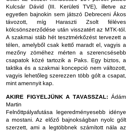
Kulcsár Dávid (III. Kerületi TVE), illetve az
egyetlen bajnokin sem játszó Debreceni Ákos
távozott, míg Haraszti Zsolt féléves
kölcsönszerződése után visszatért az MTK-tól.
A szakmai stáb hét tesztmérkőzést tervezett a
télen, amelyből csak kettő maradt el, vagyis a
mezőny zöméhez mérten a szerencsésebb
csapatok közé tartozik a Paks. Egy biztos, a
taktika és a szakmai koncepció nem változott,
vagyis lehetőleg szerezzen több gólt a csapat,
mint amennyit kap.
AKIRE FIGYELJÜNK A TAVASSZAL:
Ádám
Martin
Felnőttpályafutása legeredményesebb idénye
a mostani. Az előző bajnokságban nyolc gólt
szerzett, ami a legtöbbnek számított nála az