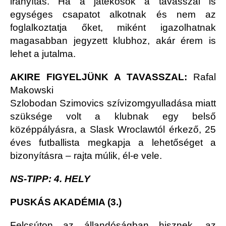
irányítás. Ha a játékosok a tavasszal is
egységes csapatot alkotnak és nem az
foglalkoztatja őket, miként igazolhatnak
magasabban jegyzett klubhoz, akár érem is
lehet a jutalma.
AKIRE FIGYELJÜNK A TAVASSZAL:
Rafal
Makowski
Szlobodan Szimovics szívizomgyulladása miatt
szüksége volt a klubnak egy belső
középpályásra, a Slask Wroclawtól érkező, 25
éves futballista megkapja a lehetőséget a
bizonyításra – rajta múlik, él-e vele.
NS-TIPP: 4. HELY
PUSKÁS AKADÉMIA (3.)
Felcsúton az állandóságban hisznek, az