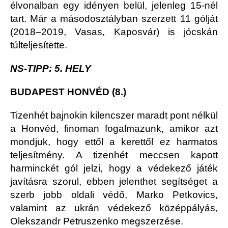
élvonalban egy idényen belül, jelenleg 15-nél
tart. Már a másodosztályban szerzett 11 gólját
(2018–2019, Vasas, Kaposvár) is jócskán
túlteljesítette.
NS-TIPP: 5. HELY
BUDAPEST HONVÉD (8.)
Tizenhét bajnokin kilencszer maradt pont nélkül
a Honvéd, finoman fogalmazunk, amikor azt
mondjuk, hogy ettől a kerettől ez harmatos
teljesítmény. A tizenhét meccsen kapott
harminckét gól jelzi, hogy a védekező játék
javításra szorul, ebben jelenthet segítséget a
szerb jobb oldali védő, Marko Petkovics,
valamint az ukrán védekező középpályás,
Olekszandr Petruszenko megszerzése.