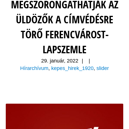
MEGSZORONGATHATJÁK AZ
ÜLDÖZŐK A CÍMVÉDÉSRE
TÖRŐ FERENCVÁROST-
LAPSZEMLE
29. január, 2022
|
|
Hírarchívum
,
kepes_hirek_1920
,
slider