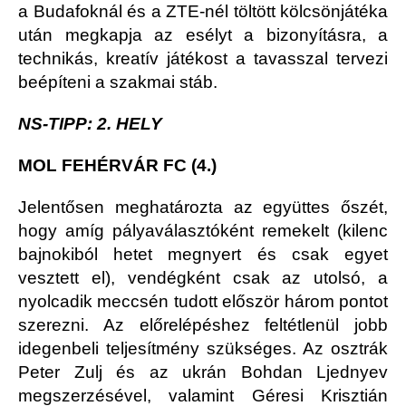
a Budafoknál és a ZTE-nél töltött kölcsönjátéka
után megkapja az esélyt a bizonyításra, a
technikás, kreatív játékost a tavasszal tervezi
beépíteni a szakmai stáb.
NS-TIPP: 2. HELY
MOL FEHÉRVÁR FC (4.)
Jelentősen meghatározta az együttes őszét,
hogy amíg pályaválasztóként remekelt (kilenc
bajnokiból hetet megnyert és csak egyet
vesztett el), vendégként csak az utolsó, a
nyolcadik meccsén tudott először három pontot
szerezni. Az előrelépéshez feltétlenül jobb
idegenbeli teljesítmény szükséges. Az osztrák
Peter Zulj és az ukrán Bohdan Ljednyev
megszerzésével, valamint Géresi Krisztián