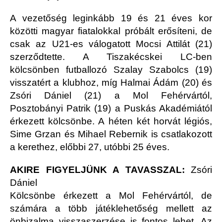
A vezetőség leginkább 19 és 21 éves kor
közötti magyar fiatalokkal próbált erősíteni, de
csak az U21-es válogatott Mocsi Attilát (21)
szerződtette. A Tiszakécskei LC-ben
kölcsönben futballozó Szalay Szabolcs (19)
visszatért a klubhoz, míg Halmai Ádám (20) és
Zsóri Dániel (21) a Mol Fehérvártól,
Posztobányi Patrik (19) a Puskás Akadémiától
érkezett kölcsönbe. A héten két horvát légiós,
Sime Grzan és Mihael Rebernik is csatlakozott
a kerethez, előbbi 27, utóbbi 25 éves.
AKIRE FIGYELJÜNK A TAVASSZAL:
Zsóri
Dániel
Kölcsönbe érkezett a Mol Fehérvártól, de
számára a több játéklehetőség mellett az
önbizalma visszaszerzése is fontos lehet. Az