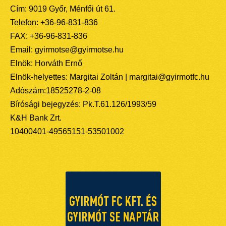
Cím: 9019 Győr, Ménfői út 61.
Telefon: +36-96-831-836
FAX: +36-96-831-836
Email: gyirmotse@gyirmotse.hu
Elnök: Horváth Ernő
Elnök-helyettes: Margitai Zoltán | margitai@gyirmotfc.hu
Adószám:18525278-2-08
Bírósági bejegyzés: Pk.T.61.126/1993/59
K&H Bank Zrt.
10400401-49565151-53501002