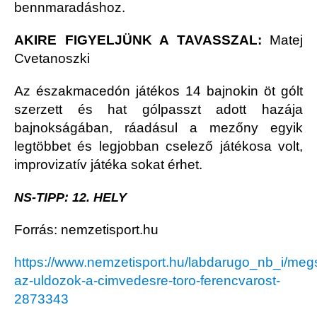
bennmaradáshoz.
AKIRE FIGYELJÜNK A TAVASSZAL:
Matej
Cvetanoszki
Az északmacedón játékos 14 bajnokin öt gólt
szerzett és hat gólpasszt adott hazája
bajnokságában, ráadásul a mezőny egyik
legtöbbet és legjobban cselező játékosa volt,
improvizatív játéka sokat érhet.
NS-TIPP: 12. HELY
Forrás: nemzetisport.hu
https://www.nemzetisport.hu/labdarugo_nb_i/meg
az-uldozok-a-cimvedesre-toro-ferencvarost-
2873343