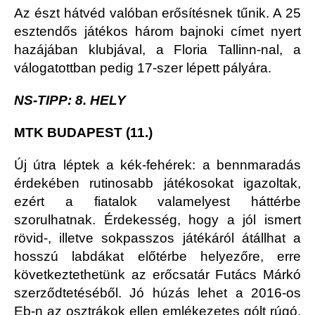
Az észt hátvéd valóban erősítésnek tűnik. A 25
esztendős játékos három bajnoki címet nyert
hazájában klubjával, a Floria Tallinn-nal, a
válogatottban pedig 17-szer lépett pályára.
NS-TIPP: 8. HELY
MTK BUDAPEST (11.)
Új útra léptek a kék-fehérek: a bennmaradás
érdekében rutinosabb játékosokat igazoltak,
ezért a fiatalok valamelyest háttérbe
szorulhatnak. Érdekesség, hogy a jól ismert
rövid-, illetve sokpasszos játékáról átállhat a
hosszú labdákat előtérbe helyezőre, erre
következtethetünk az erőcsatár Futács Márkó
szerződtetéséből. Jó húzás lehet a 2016-os
Eb-n az osztrákok ellen emlékezetes gólt rúgó,