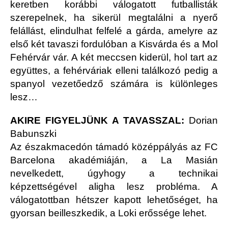
keretben korábbi válogatott futballisták
szerepelnek, ha sikerül megtalálni a nyerő
felállást, elindulhat felfelé a gárda, amelyre az
első két tavaszi fordulóban a Kisvárda és a Mol
Fehérvár vár. A két meccsen kiderül, hol tart az
együttes, a fehérváriak elleni találkozó pedig a
spanyol vezetőedző számára is különleges
lesz…
AKIRE FIGYELJÜNK A TAVASSZAL:
Dorian
Babunszki
Az északmacedón támadó középpályás az FC
Barcelona akadémiáján, a La Masián
nevelkedett, úgyhogy a technikai
képzettségével aligha lesz probléma. A
válogatottban hétszer kapott lehetőséget, ha
gyorsan beilleszkedik, a Loki erőssége lehet.