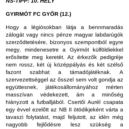
NS-TIPP: 10. HELY
GYIRMÓT FC GYŐR (12.)
Hogy a légiósokban látja a bennmaradás
zálogát vagy nincs pénze magyar labdarúgók
szerződtetésére, bizonyos szempontból egyre
megy, mindenesetre a Gyirmót külföldiekkel
erősítette meg keretét. Az érkezők pedigréje
nem rossz, két új középpályás és két szélső
fazont szabhat a támadójátéknak. A
szervezettséggel az ősszel sem volt gondja az
együttesnek, játékosállományához mérten
masszívan védekezett, ám a minőség
hiányzott a futballjából. Csertői Aurél csapata
egy évvel ezelőtt az NB II ötödikjeként várta a
tavaszi folytatást, majd feljutott, az idén még
nagyobb fejlődésre lesz szükség a