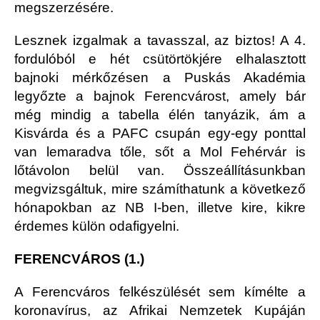
megszerzésére.
Lesznek izgalmak a tavasszal, az biztos! A 4.
fordulóból e hét csütörtökjére elhalasztott
bajnoki mérkőzésen a Puskás Akadémia
legyőzte a bajnok Ferencvárost, amely bár
még mindig a tabella élén tanyázik, ám a
Kisvárda és a PAFC csupán egy-egy ponttal
van lemaradva tőle, sőt a Mol Fehérvár is
lőtávolon belül van. Összeállításunkban
megvizsgáltuk, mire számíthatunk a következő
hónapokban az NB I-ben, illetve kire, kikre
érdemes külön odafigyelni.
FERENCVÁROS (1.)
A Ferencváros felkészülését sem kímélte a
koronavírus, az Afrikai Nemzetek Kupáján