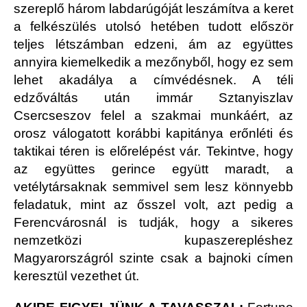
szereplő három labdarúgóját leszámítva a keret
a felkészülés utolsó hetében tudott először
teljes létszámban edzeni, ám az együttes
annyira kiemelkedik a mezőnyből, hogy ez sem
lehet akadálya a címvédésnek. A téli
edzőváltás után immár Sztanyiszlav
Csercseszov felel a szakmai munkáért, az
orosz válogatott korábbi kapitánya erőnléti és
taktikai téren is előrelépést vár. Tekintve, hogy
az együttes gerince együtt maradt, a
vetélytársaknak semmivel sem lesz könnyebb
feladatuk, mint az ősszel volt, azt pedig a
Ferencvárosnál is tudják, hogy a sikeres
nemzetközi kupaszerepléshez
Magyarországról szinte csak a bajnoki címen
keresztül vezethet út.