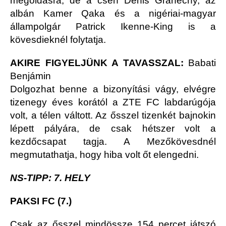
megoldásra, de a cseh Denis Granecny, az
albán Kamer Qaka és a nigériai-magyar
állampolgár Patrick Ikenne-King is a
kövesdieknél folytatja.
AKIRE FIGYELJÜNK A TAVASSZAL:
Babati
Benjámin
Dolgozhat benne a bizonyítási vágy, elvégre
tizenegy éves korától a ZTE FC labdarúgója
volt, a télen váltott. Az ősszel tizenkét bajnokin
lépett pályára, de csak hétszer volt a
kezdőcsapat tagja. A Mezőkövesdnél
megmutathatja, hogy hiba volt őt elengedni.
NS-TIPP: 7. HELY
PAKSI FC (7.)
Csak az ősszel mindössze 154 percet játszó