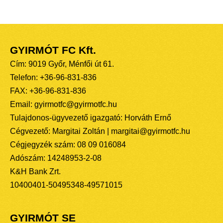
GYIRMÓT FC Kft.
Cím: 9019 Győr, Ménfői út 61.
Telefon: +36-96-831-836
FAX: +36-96-831-836
Email: gyirmotfc@gyirmotfc.hu
Tulajdonos-ügyvezető igazgató: Horváth Ernő
Cégvezető: Margitai Zoltán | margitai@gyirmotfc.hu
Cégjegyzék szám: 08 09 016084
Adószám: 14248953-2-08
K&H Bank Zrt.
10400401-50495348-49571015
GYIRMÓT SE