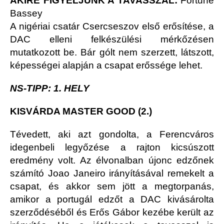
AKIRE FIGYELJÜNK A TAVASSZAL:
Fortune
Bassey
A nigériai csatár Csercseszov első erősítése, a
DAC elleni felkészülési mérkőzésen
mutatkozott be. Bár gólt nem szerzett, látszott,
képességei alapján a csapat erőssége lehet.
NS-TIPP: 1. HELY
KISVÁRDA MASTER GOOD (2.)
Tévedett, aki azt gondolta, a Ferencváros
idegenbeli legyőzése a rajton kicsúszott
eredmény volt. Az élvonalban újonc edzőnek
számító Joao Janeiro irányításával remekelt a
csapat, és akkor sem jött a megtorpanás,
amikor a portugál edzőt a DAC kivásárolta
szerződéséből és Erős Gábor kezébe került az