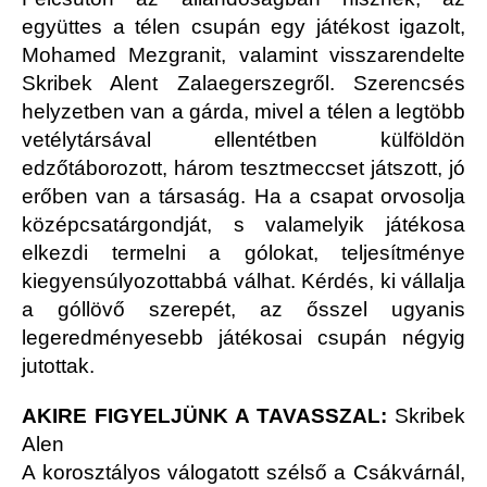
együttes a télen csupán egy játékost igazolt,
Mohamed Mezgranit, valamint visszarendelte
Skribek Alent Zalaegerszegről. Szerencsés
helyzetben van a gárda, mivel a télen a legtöbb
vetélytársával ellentétben külföldön
edzőtáborozott, három tesztmeccset játszott, jó
erőben van a társaság. Ha a csapat orvosolja
középcsatárgondját, s valamelyik játékosa
elkezdi termelni a gólokat, teljesítménye
kiegyensúlyozottabbá válhat. Kérdés, ki vállalja
a góllövő szerepét, az ősszel ugyanis
legeredményesebb játékosai csupán négyig
jutottak.
AKIRE FIGYELJÜNK A TAVASSZAL:
Skribek
Alen
A korosztályos válogatott szélső a Csákvárnál,