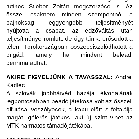
rutinos Stieber Zoltán megszerzése is. Az
ősszel csaknem minden szempontból a
bajnokság leggyengébb teljesítményét
nyújtotta a csapat, az edzőváltás után
teljesítménye romlott, de úgy tűnik, erősödött a
télen. Törökországban összecsiszolódhatott a
brigád, amely ha mindent belead,
bennmaradhat.
AKIRE FIGYELJÜNK A TAVASSZAL:
Andrej
Kadlec
A szlovák jobbhátvéd hazája élvonalának
legpontosabban beadó játékosa volt az ősszel,
elfutásai veszélyesek, a kapu előtt is feltalálja
magát, gólerős játékos, aki új színt vihet az
MTK harmatos támadójátékába.