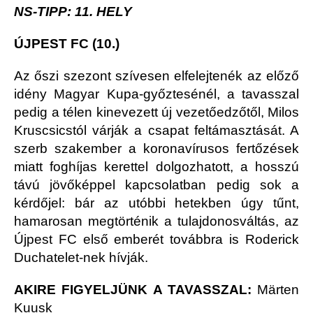
NS-TIPP: 11. HELY
ÚJPEST FC (10.)
Az őszi szezont szívesen elfelejtenék az előző
idény Magyar Kupa-győztesénél, a tavasszal
pedig a télen kinevezett új vezetőedzőtől, Milos
Kruscsicstól várják a csapat feltámasztását. A
szerb szakember a koronavírusos fertőzések
miatt foghíjas kerettel dolgozhatott, a hosszú
távú jövőképpel kapcsolatban pedig sok a
kérdőjel: bár az utóbbi hetekben úgy tűnt,
hamarosan megtörténik a tulajdonosváltás, az
Újpest FC első emberét továbbra is Roderick
Duchatelet-nek hívják.
AKIRE FIGYELJÜNK A TAVASSZAL:
Märten
Kuusk