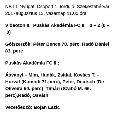
NB III. Nyugati Csoport 1. forduló  Székesfehérvár,
2017augusztus 13. vasárnap 11.00 óra
Videoton II.  Puskás Akadémia FC II. 0 – 2 (0 –
0)
Gólszerzõk: Péter Bence 78. perc, Radó Dániel
83. perc
Puskás Akadémia FC II.:
Ásványi – Mim, Hudák, Zsidai, Kovács T. –
Horvat (Komódi 71.perc), Péter, Deutsch (De
Oliveira 50. perc)  Timári (Szabó M. 66.
perc),Radó, Osváth
Vezetõedzõ: Bojan Lazic