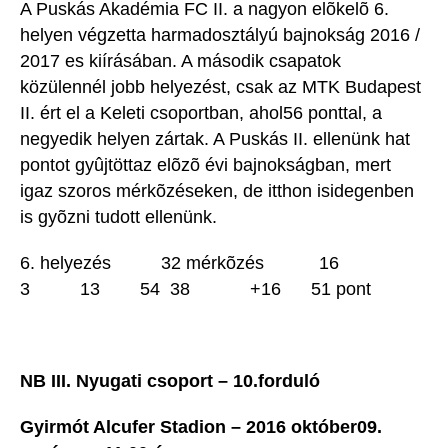
A Puskás Akadémia FC II. a nagyon elõkelõ 6.
helyen végzetta harmadosztályú bajnokság 2016 /
2017 es kiírásában. A második csapatok
közülennél jobb helyezést, csak az MTK Budapest
II. ért el a Keleti csoportban, ahol56 ponttal, a
negyedik helyen zártak. A Puskás II. ellenünk hat
pontot gyûjtöttaz elõzõ évi bajnokságban, mert
igaz szoros mérkõzéseken, de itthon isidegenben
is gyõzni tudott ellenünk.
6. helyezés 32 mérkõzés 16
3 13 54  38 +16 51 pont
NB III. Nyugati csoport – 10.forduló
Gyirmót Alcufer Stadion – 2016 október09.