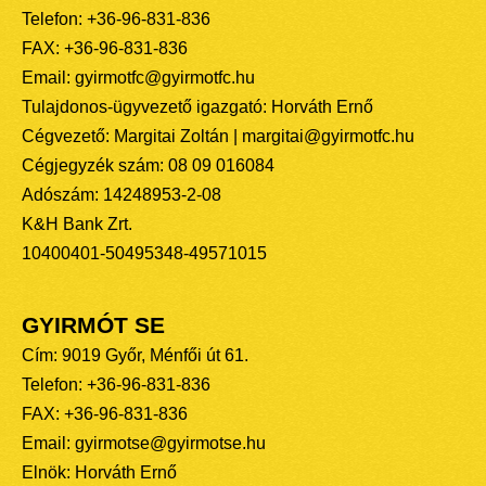
Telefon: +36-96-831-836
FAX: +36-96-831-836
Email: gyirmotfc@gyirmotfc.hu
Tulajdonos-ügyvezető igazgató: Horváth Ernő
Cégvezető: Margitai Zoltán | margitai@gyirmotfc.hu
Cégjegyzék szám: 08 09 016084
Adószám: 14248953-2-08
K&H Bank Zrt.
10400401-50495348-49571015
GYIRMÓT SE
Cím: 9019 Győr, Ménfői út 61.
Telefon: +36-96-831-836
FAX: +36-96-831-836
Email: gyirmotse@gyirmotse.hu
Elnök: Horváth Ernő