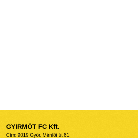
GYIRMÓT FC Kft.
Cím: 9019 Győr, Ménfői út 61.