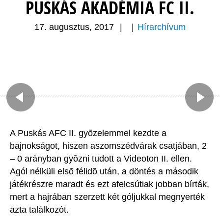
PUSKÁS AKADÉMIA FC II.
17. augusztus, 2017
|
|
Hírarchívum
A Puskás AFC II. gyõzelemmel kezdte a
bajnokságot, hiszen aszomszédvárak csatjában, 2
– 0 arányban gyõzni tudott a Videoton II. ellen.
Agól nélküli elsõ félidõ után, a döntés a második
játékrészre maradt és ezt afelcsútiak jobban bírták,
mert a hajrában szerzett két góljukkal megnyerték
azta találkozót.