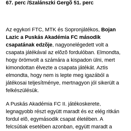
67. perc /Szalánszki Gergõ 51. perc
Az egykori FTC, MTK és Sopronjátékos,
Bojan
Lazic a Puskás Akadémia FC második
csapatának edzõje
, nagyonelégedett volt a
csapata játékával az elõzõ fordulóban. Elmondta,
hogy örömvolt a számára a kispadon ülni, mert
kimondottan élvezte a csapata játékát. Aztis
elmondta, hogy nem is lepte meg igazából a
játékosai teljesítménye, mertnagyon jól sikerült a
felkészülésük.
A Puskás Akadémia FC II. játékoskerete,
legnagyobb részt együtt maradt és ez elég ritkán
fordul elõ, egymásodik csapat életében. A
felcsútiak esetében azonban, együtt maradt a