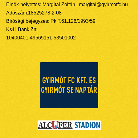
Elnök-helyettes: Margitai Zoltán | margitai@gyirmotfc.hu
Adószám:18525278-2-08
Bírósági bejegyzés: Pk.T.61.126/1993/59
K&H Bank Zrt.
10400401-49565151-53501002