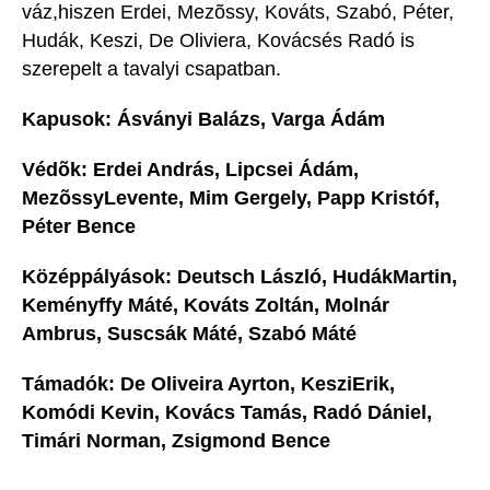
váz,hiszen Erdei, Mezõssy, Kováts, Szabó, Péter,
Hudák, Keszi, De Oliviera, Kovácsés Radó is
szerepelt a tavalyi csapatban.
Kapusok: Ásványi Balázs, Varga Ádám
Védõk: Erdei András, Lipcsei Ádám,
MezõssyLevente, Mim Gergely, Papp Kristóf,
Péter Bence
Középpályások: Deutsch László, HudákMartin,
Keményffy Máté, Kováts Zoltán, Molnár
Ambrus, Suscsák Máté, Szabó Máté
Támadók: De Oliveira Ayrton, KesziErik,
Komódi Kevin, Kovács Tamás, Radó Dániel,
Timári Norman, Zsigmond Bence