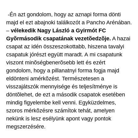
-Én azt gondolom, hogy az aznapi forma dönti
majd el ezt abajnoki találkozót a Pancho Arénában.
–
vélekedik Nagy László a Gyirmót FC
Gyõrmásodik csapatának vezetõedzõje.
A hazai
csapat az idén összeszokottabb, hiszena tavalyi
csapatuk jórészt együtt maradt. A mi csapatunk
viszont minõségbenerõsebb lett és ezért
gondolom, hogy a pillanatnyi forma fogja majd
eldönteni amérkõzést. Természetesen a
visszajátszók mennyisége és teljesítménye is
döntõlehet, de ezt a második csapatok esetében
mindig figyelembe kell venni. Egyküzdelmes,
szoros mérkõzésre számítok tehát, amelyen
nekünk is lesz esélyünk apont vagy pontok
megszerzésére.