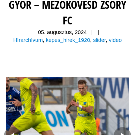
GYŐR – MEZŐKÖVESD ZSÓRY
FC
05. augusztus, 2024
|
|
Hírarchívum
,
kepes_hirek_1920
,
slider
,
video