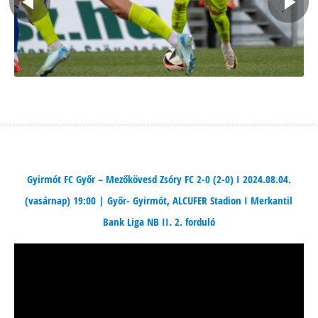
Gyirmót FC Győr – Mezőkövesd Zsóry FC 2-0 (2-0) I 2024.08.04.
(vasárnap) 19:00 | Győr- Gyirmót, ALCUFER Stadion I Merkantil
Bank Liga NB II. 2. forduló