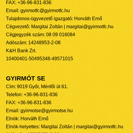
FAX: +36-96-831-836
Email: gyirmotfc@gyirmotfc.hu
Tulajdonos-ügyvezető igazgató: Horváth Ernő
Cégvezető: Margitai Zoltán | margitai@gyirmotfc.hu
Cégjegyzék szám: 08 09 016084
Adószám: 14248953-2-08
K&H Bank Zrt.
10400401-50495348-49571015
GYIRMÓT SE
Cím: 9019 Győr, Ménfői út 61.
Telefon: +36-96-831-836
FAX: +36-96-831-836
Email: gyirmotse@gyirmotse.hu
Elnök: Horváth Ernő
Elnök-helyettes: Margitai Zoltán | margitai@gyirmotfc.hu