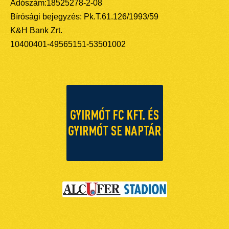
Adószám:18525278-2-08
Bírósági bejegyzés: Pk.T.61.126/1993/59
K&H Bank Zrt.
10400401-49565151-53501002