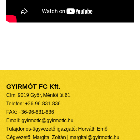
GYIRMÓT FC Kft.
Cím: 9019 Győr, Ménfői út 61.
Telefon: +36-96-831-836
FAX: +36-96-831-836
Email: gyirmotfc@gyirmotfc.hu
Tulajdonos-ügyvezető igazgató: Horváth Ernő
Cégvezető: Margitai Zoltán | margitai@gyirmotfc.hu