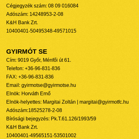
Cégjegyzék szám: 08 09 016084
Adószám: 14248953-2-08
K&H Bank Zrt.
10400401-50495348-49571015
GYIRMÓT SE
Cím: 9019 Győr, Ménfői út 61.
Telefon: +36-96-831-836
FAX: +36-96-831-836
Email: gyirmotse@gyirmotse.hu
Elnök: Horváth Ernő
Elnök-helyettes: Margitai Zoltán | margitai@gyirmotfc.hu
Adószám:18525278-2-08
Bírósági bejegyzés: Pk.T.61.126/1993/59
K&H Bank Zrt.
10400401-49565151-53501002