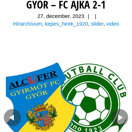
GYŐR – FC AJKA 2-1
27. december, 2023
|
|
Hírarchívum
,
kepes_hirek_1920
,
slider
,
video