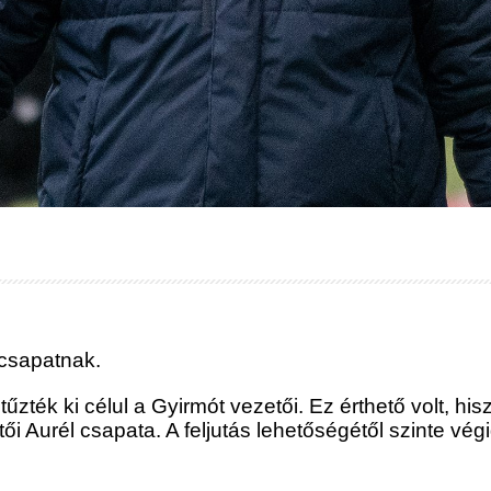
 csapatnak.
tűzték ki célul a Gyirmót vezetői. Ez érthető volt, hi
tői Aurél csapata. A feljutás lehetőségétől szinte vé