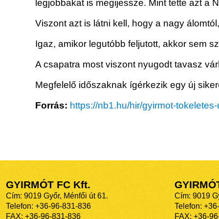
legjobbakat is megijessze. Mint tette azt a 
Viszont azt is látni kell, hogy a nagy álomtó
Igaz, amikor legutóbb feljutott, akkor sem s
A csapatra most viszont nyugodt tavasz vár
Megfelelő időszaknak ígérkezik egy új sike
Forrás:
https://nb1.hu/hir/gyirmot-tokelete
GYIRMÓT FC Kft.
GYIRMÓ
Cím: 9019 Győr, Ménfői út 61.
Cím: 9019 Gy
Telefon: +36-96-831-836
Telefon: +36
FAX: +36-96-831-836
FAX: +36-96