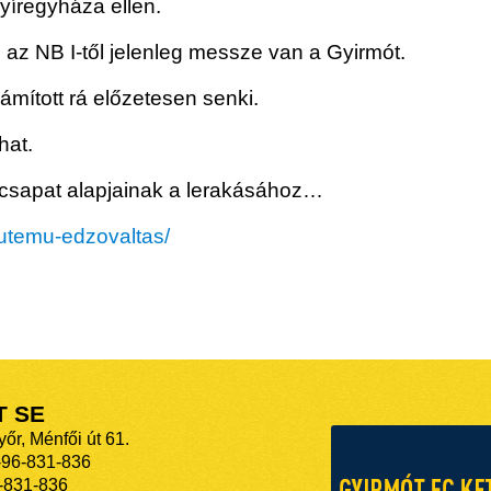
Nyíregyháza ellen.
l, az NB I-től jelenleg messze van a Gyirmót.
zámított rá előzetesen senki.
hat.
rcsapat alapjainak a lerakásához…
s-utemu-edzovaltas/
T SE
őr, Ménfői út 61.
-96-831-836
-831-836