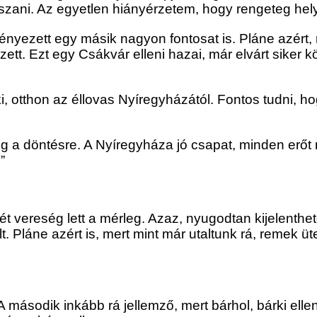
tszani. Az egyetlen hiányérzetem, hogy rengeteg hely
dményezett egy másik nagyon fontosat is. Pláne azért
tt. Ezt egy Csákvár elleni hazai, már elvárt siker kö
i, otthon az éllovas Nyíregyházától. Fontos tudni, h
g a döntésre. A Nyíregyháza jó csapat, minden erőt 
”
 vereség lett a mérleg. Azaz, nyugodtan kijelenthe
láne azért is, mert mint már utaltunk rá, remek üte
. A második inkább rá jellemző, mert bárhol, bárki el