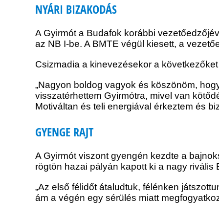
NYÁRI BIZAKODÁS
A Gyirmót a Budafok korábbi vezetőedzőjéve
az NB I-be. A BMTE végül kiesett, a vezetőe
Csizmadia a kinevezésekor a következőket 
„Nagyon boldog vagyok és köszönöm, hogy a
visszatérhettem Gyirmótra, mivel van kötődé
Motiváltan és teli energiával érkeztem és b
GYENGE RAJT
A Gyirmót viszont gyengén kezdte a bajnoksá
rögtön hazai pályán kapott ki a nagy rivális
„Az első félidőt átaludtuk, félénken játszot
ám a végén egy sérülés miatt megfogyatkozt