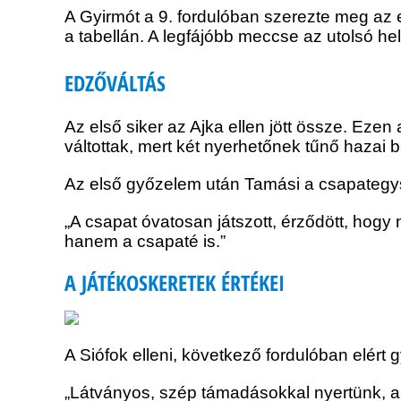
A Gyirmót a 9. fordulóban szerezte meg az el
a tabellán. A legfájóbb meccse az utolsó he
EDZŐVÁLTÁS
Az első siker az Ajka ellen jött össze. Eze
váltottak, mert két nyerhetőnek tűnő hazai b
Az első győzelem után Tamási a csapategys
„A csapat óvatosan játszott, érződött, hogy
hanem a csapaté is.”
A JÁTÉKOSKERETEK ÉRTÉKEI
A Siófok elleni, következő fordulóban elér
„Látványos, szép támadásokkal nyertünk, a 