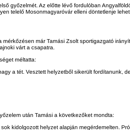
ső győzelmét. Az előtte lévő fordulóban Angyalföldön 
lyen telelő Mosonmagyaróvár elleni döntetlenje lehet
n a mérkőzésen már Tamási Zsolt sportigazgató irányí
ajnoki várt a csapatra.
éget méltatta:
 nagy a tét. Vesztett helyzetből sikerült fordítanun
t győzelem után Tamási a következőket mondta:
sok kidolgozott helyzet alapján megérdemelten. Prób