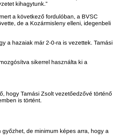
zetet kihagytunk.”
, mert a következő fordulóban, a BVSC
vette, de a Kozármisleny elleni, idegenbeli
ogy a hazaiak már 2-0-ra is vezettek. Tamási
mozgósítva sikerrel használta ki a
tő, hogy Tamási Zsolt vezetőedzővé történő
mben is történt.
len győzhet, de minimum képes arra, hogy a