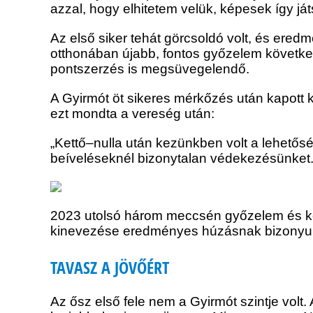
azzal, hogy elhitetem velük, képesek így já
Az első siker tehát görcsoldó volt, és ere
otthonában újabb, fontos győzelem következe
pontszerzés is megsüvegelendő.
A Gyirmót öt sikeres mérkőzés után kapott k
ezt mondta a vereség után:
„Kettő–nulla után kezünkben volt a lehetősé
beíveléseknél bizonytalan védekezésünket.
2023 utolsó három meccsén győzelem és két
kinevezése eredményes húzásnak bizonyult. P
TAVASZ A JÖVŐÉRT
Az ősz első fele nem a Gyirmót szintje volt