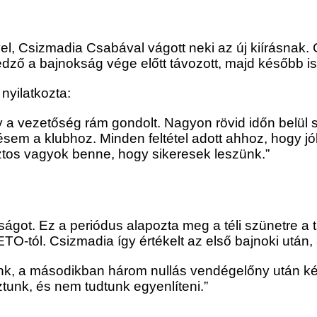
l, Csizmadia Csabával vágott neki az új kiírásnak.
dző a bajnokság vége előtt távozott, majd később ism
nyilatkozta:
 vezetőség rám gondolt. Nagyon rövid időn belül sik
sem a klubhoz. Minden feltétel adott ahhoz, hogy jó
iztos vagyok benne, hogy sikeresek leszünk.”
got. Ez a periódus alapozta meg a téli szünetre a t
 ETO-tól. Csizmadia így értékelt az első bajnoki után
tunk, a másodikban három nullás vendégelőny után két
unk, és nem tudtunk egyenlíteni.”