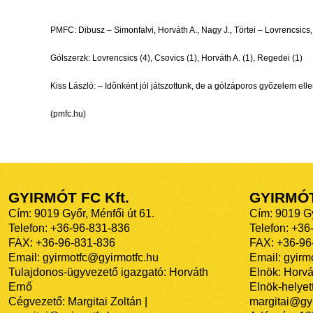
PMFC: Dibusz – Simonfalvi, Horváth A., Nagy J., Törtei – Lovrencsics
Gólszerzk: Lovrencsics (4), Csovics (1), Horváth A. (1), Regedei (1)
Kiss László: – Idõnként jól játszottunk, de a gólzáporos gyõzelem elle
(pmfc.hu)
GYIRMÓT FC Kft.
GYIRMÓ
Cím: 9019 Győr, Ménfői út 61.
Cím: 9019 Gy
Telefon: +36-96-831-836
Telefon: +36
FAX: +36-96-831-836
FAX: +36-96
Email: gyirmotfc@gyirmotfc.hu
Email: gyir
Tulajdonos-ügyvezető igazgató: Horváth
Elnök: Horvá
Ernő
Elnök-helyett
Cégvezető: Margitai Zoltán |
margitai@gyi